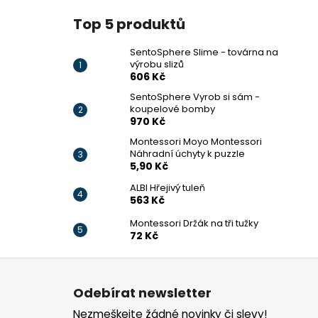
Top 5 produktů
SentoSphere Slime - továrna na
výrobu slizů
606 Kč
SentoSphere Vyrob si sám -
koupelové bomby
970 Kč
Montessori Moyo Montessori
Náhradní úchyty k puzzle
5,90 Kč
ALBI Hřejivý tuleň
563 Kč
Montessori Držák na tři tužky
72 Kč
Z
á
Odebírat newsletter
p
Nezmeškejte žádné novinky či slevy!