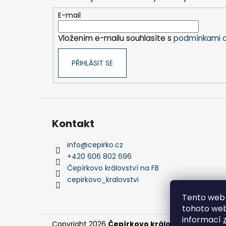
a
t
E-mail
í
Vložením e-mailu souhlasíte s
podmínkami o
PŘIHLÁSIT SE
Kontakt
info
@
cepirko.cz
+420 606 802 696
Čepírkovo království na FB
cepirkovo_kralovstvi
Tento web 
tohoto webu
informací
Copyright 2026
Čepírkovo království
. Všechna