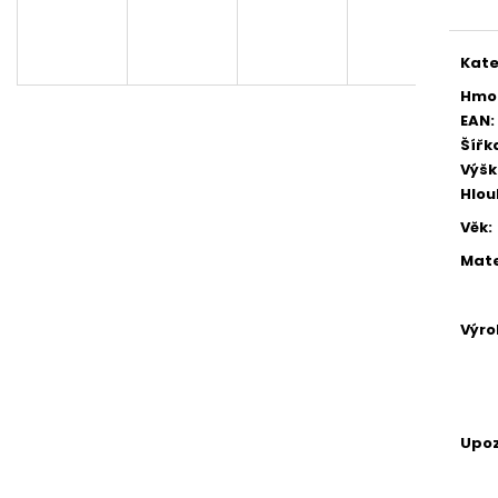
KOUPELOVÉ BOMBY
NÁHRADNÍ ÚCHYT
970 Kč
5,90 Kč
Kate
Hmo
EAN
:
Šířk
Výš
Hlo
Věk
:
Mate
Výr
Upoz