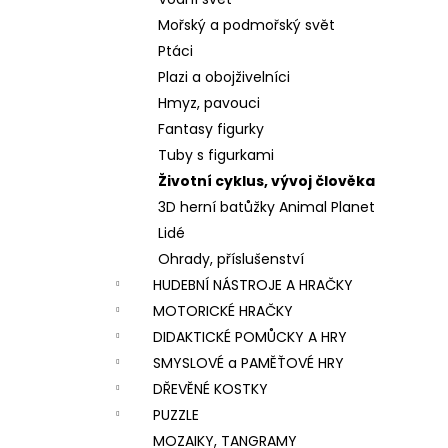
VÝROBU SLIZŮ
l
Mořský a podmořský svět
606 Kč
Ptáci
Plazi a obojživelníci
Hmyz, pavouci
Fantasy figurky
Tuby s figurkami
Životní cyklus, vývoj člověka
3D herní batůžky Animal Planet
Lidé
Ohrady, příslušenství
HUDEBNÍ NÁSTROJE A HRAČKY
MOTORICKÉ HRAČKY
DIDAKTICKÉ POMŮCKY A HRY
SMYSLOVÉ a PAMĚŤOVÉ HRY
DŘEVĚNÉ KOSTKY
PUZZLE
MOZAIKY, TANGRAMY