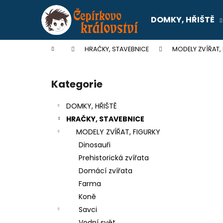
K
Přejít
na
o
DOMKY, HŘIŠTĚ
obsah
Zpět
Zpět
š
do
do
í
Domů
HRAČKY, STAVEBNICE
MODELY ZVÍŘAT,
k
obchodu
obchodu
P
o
Kategorie
Přeskočit
s
kategorie
t
DOMKY, HŘIŠTĚ
r
HRAČKY, STAVEBNICE
a
MODELY ZVÍŘAT, FIGURKY
n
Dinosauři
n
Prehistorická zvířata
í
Domácí zvířata
p
Farma
a
Koně
n
Savci
SENTOSPHERE SLIME - TOVÁRNA NA
e
Vodní svět