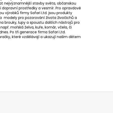
oznat nejvýznamnější stavby světa, občanskou
 i dopravní prostředky a vesmír. Pro opravdové
ou výrobků firmy Safari Ltd. jsou produkty
 a modely pro pozorování života živočichů a
na brouky, lupy a spoustu dalších nástrojů pro
e např. mořská želva, kuře, komár, včela, či
nes. Po tři generace firma Safari Ltd.
 hračky, které vzdělávají a ukazují našim dětem