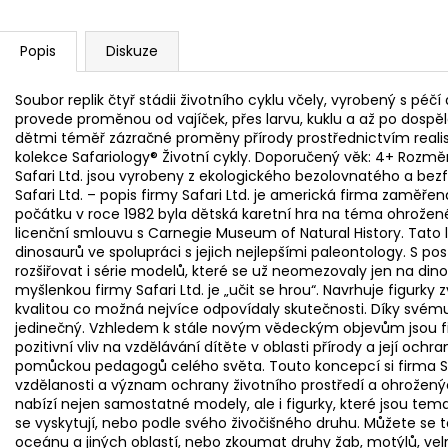
Popis
Diskuze
Soubor replik čtyř stádii životního cyklu včely, vyrobený s péč
provede proměnou od vajíček, přes larvu, kuklu a až po dospě
dětmi téměř zázračné proměny přírody prostřednictvím realist
kolekce Safariology® Životní cykly. Doporučený věk: 4+ Rozměr
Safari Ltd. jsou vyrobeny z ekologického bezolovnatého a bez
Safari Ltd. – popis firmy Safari Ltd. je americká firma zaměře
počátku v roce 1982 byla dětská karetní hra na téma ohrožené
licenční smlouvu s Carnegie Museum of Natural History. Tato
dinosaurů ve spolupráci s jejich nejlepšími paleontology. S p
rozšiřovat i série modelů, které se už neomezovaly jen na dino
myšlenkou firmy Safari Ltd. je „učit se hrou“. Navrhuje figurky
kvalitou co možná nejvíce odpovídaly skutečnosti. Díky svém
jedinečný. Vzhledem k stále novým vědeckým objevům jsou fig
pozitivní vliv na vzdělávání dítěte v oblasti přírody a její ochr
pomůckou pedagogů celého světa. Touto koncepcí si firma Saf
vzdělanosti a význam ochrany životního prostředí a ohroženýc
nabízí nejen samostatné modely, ale i figurky, které jsou tema
se vyskytují, nebo podle svého živočišného druhu. Můžete se ta
oceánu a jiných oblastí, nebo zkoumat druhy žab, motýlů, velry