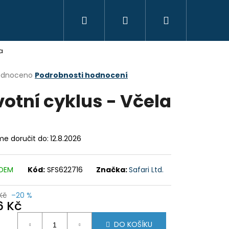
Hledat
Přihlášení
Nákupní
KREATIVITA
MONTESSORI
VZDĚLÁVÁ
a
košík
rné
odnoceno
Podrobnosti hodnocení
cení
votní cyklus - Včela
ktu
e doručit do:
12.8.2026
ček.
ADEM
Kód:
SFS622716
Značka:
Safari Ltd.
Kč
–20 %
6 Kč
ná
OYO MONTESSORI
DO KOŠÍKU
: