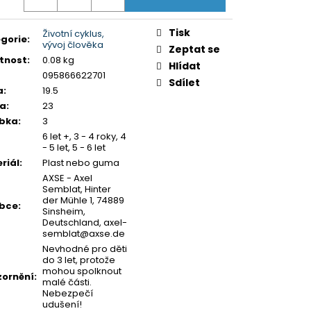
Y K PUZZLE
Tisk
Životní cyklus,
gorie
:
vývoj člověka
Zeptat se
tnost
:
0.08 kg
Hlídat
095866622701
Sdílet
a
:
19.5
ka
:
23
ubka
:
3
6 let +, 3 - 4 roky, 4
- 5 let, 5 - 6 let
riál
:
Plast nebo guma
AXSE - Axel
Semblat, Hinter
der Mühle 1, 74889
obce
:
Sinsheim,
Deutschland, axel-
semblat@axse.de
Nevhodné pro děti
do 3 let, protože
mohou spolknout
ornění
:
malé části.
Nebezpečí
udušení!