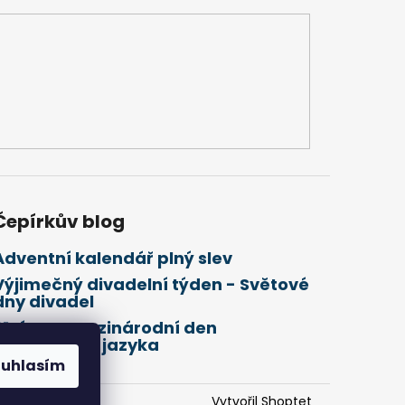
Čepírkův blog
Adventní kalendář plný slev
Výjimečný divadelní týden - Světové
dny divadel
21. února Mezinárodní den
mateřského jazyka
ouhlasím
Vytvořil Shoptet