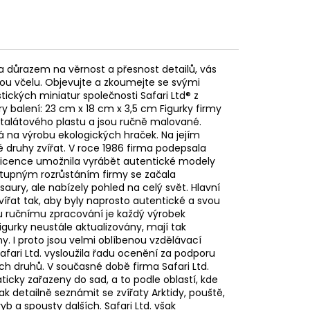
í a důrazem na věrnost a přesnost detailů, vás
lou včelu. Objevujte a zkoumejte se svými
ických miniatur společnosti Safari Ltd® z
y balení: 23 cm x 18 cm x 3,5 cm Figurky firmy
ftalátového plastu a jsou ručně malované.
ná na výrobu ekologických hraček. Na jejím
 druhy zvířat. V roce 1986 firma podepsala
 licence umožnila vyrábět autentické modely
ostupným rozrůstáním firmy se začala
saury, ale nabízely pohled na celý svět. Hlavní
 zvířat tak, aby byly naprosto autentické a svou
u ručnímu zpracování je každý výrobek
urky neustále aktualizovány, mají tak
any. I proto jsou velmi oblíbenou vzdělávací
ari Ltd. vysloužila řadu ocenění za podporu
h druhů. V současné době firma Safari Ltd.
ticky zařazeny do sad, a to podle oblastí, kde
k detailně seznámit se zvířaty Arktidy, pouště,
b a spousty dalších. Safari Ltd. však