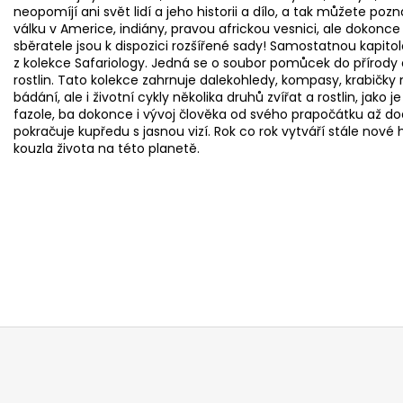
neopomíjí ani svět lidí a jeho historii a dílo, a tak můžete p
válku v Americe, indiány, pravou africkou vesnici, ale dokonce
sběratele jsou k dispozici rozšířené sady! Samostatnou kapitol
z kolekce Safariology. Jedná se o soubor pomůcek do přírody
rostlin. Tato kolekce zahrnuje dalekohledy, kompasy, krabičky 
bádání, ale i životní cykly několika druhů zvířat a rostlin, jako j
fazole, ba dokonce i vývoj člověka od svého prapočátku až dod
pokračuje kupředu s jasnou vizí. Rok co rok vytváří stále nové
kouzla života na této planetě.