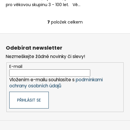
pro věkovou skupinu 3 - 100 let. Vě...
7
položek celkem
O
v
Z
l
á
á
Odebírat newsletter
d
p
a
Nezmeškejte žádné novinky či slevy!
a
c
t
E-mail
í
í
p
Vložením e-mailu souhlasíte s
podmínkami
r
ochrany osobních údajů
v
k
PŘIHLÁSIT SE
y
v
ý
p
i