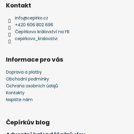
s
Kontakt
u
info
@
cepirko.cz
+420 606 802 696
Čepírkovo království na FB
cepirkovo_kralovstvi
Informace pro vás
Doprava a platby
Obchodní podmínky
Ochrana osobních údajů
Kontakty
Napište nám
Čepírkův blog