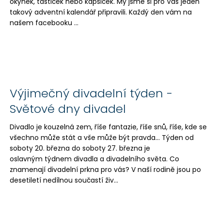
okýnek, taštiček nebo kapsiček. My jsme si pro Vás jeden
a
takový adventní kalendář připravili. Každý den vám na
j
našem facebooku ...
í
t
?
Výjimečný divadelní týden -
Světové dny divadel
HLEDAT
Divadlo je kouzelná zem, říše fantazie, říše snů, říše, kde se
všechno může stát a vše může být pravda... Týden od
soboty 20. března do soboty 27. března je
D
oslavným týdnem divadla a divadelního světa. Co
o
znamenají divadelní prkna pro vás? V naší rodině jsou po
p
desetiletí nedílnou součastí živ...
o
r
u