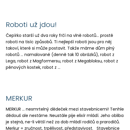
Roboti už jdou!
Čepírko starší už dva roky frčí na vlně robotů... prostě
roboti na tisíc způsobů. Ti nejlepší roboti jsou pro něj
takoví, které si může postavit. Takže máme dům plný
robotů ... namalované (denně tak 10 obrázků), robot z
Lega, robot z Magformersu, robot z Megabloksu, robot z
pěnových kostek, robot z ...
MERKUR
MERKUR ... nesmrtelný dědeček mezi stavebnicemi! Tenhle
dědouš ale nestárne. Neustále pije elixír mládí. Jeho obliba
je stejná, ne-li větší než za dob mládí rodičů a prarodičů.
Merkur = zručnost, trpělivost, představivost. Stavebnice