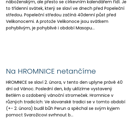
náboženským, ale přesto se církevním kalendářem řídí. Je
to třídenní svátek, který se slaví ve dnech před Popeleční
středou. Popeleční středou začíná 40denní půst před
Velikonocemi. A protože Velikonoce jsou svátkem
pohyblivým, je pohyblivé i období Masopu...
Na HROMNICE netančíme
HROMNICE se slaví 2. února, v tento den uplyne právě 40
dní od Vánoc. Poslední den, kdy uklízíme vystavený
Betlém a ozdobený vánoční stromeček. Hromnice v
různých tradicích: Ve slovanské tradici se v tomto období
(+- 2. února) budil bůh Perun a spěchal se svým kyjem
pomoct Svarožicovi svrhnout b...