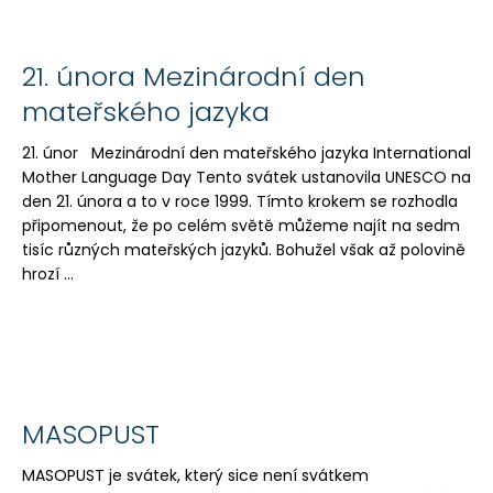
č
u
j
21. února Mezinárodní den
e
m
mateřského jazyka
e
21. únor Mezinárodní den mateřského jazyka International
Mother Language Day Tento svátek ustanovila UNESCO na
ALBI
den 21. února a to v roce 1999. Tímto krokem se rozhodla
HŘEJIVÝ
TULEŇ
připomenout, že po celém světě můžeme najít na sedm
tisíc různých mateřských jazyků. Bohužel však až polovině
563
Kč
hrozí ...
MASOPUST
MASOPUST je svátek, který sice není svátkem