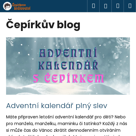
K
Přejít
Hledat
Náku
M
Přihlášen
na
o
obsah
Zpět
Zpět
košík
š
Čepírkův blog
í
C
k
V
o
ý
p
p
o
i
t
s
ř
č
e
l
b
á
u
n
j
Adventní kalendář plný slev
k
e
Máte připraven letošní adventní kalendář pro děti? Nebo
ů
t
pro manžela, manželku, maminku či tatínka? Každý z nás
e
si může čas do Vánoc zkrátit dennodenním otvíráním
n