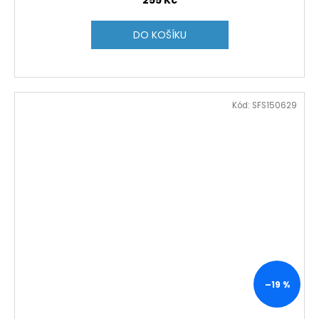
255 Kč
DO KOŠÍKU
Kód:
SFS150629
–19 %