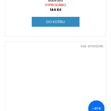
Babirusa
VYPRODÁNO
144 Kč
DO KOŠÍKU
Kód:
SFS100045
–21 %