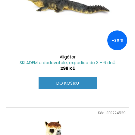
č
u
j
e
m
e
–20 %
SENTOSPHERE
VYROB
Aligátor
SI
SKLADEM u dodavatele, expedice do 3 - 6 dnů
SÁM
298 Kč
-
KOUPELOVÉ
BOMBY
DO KOŠÍKU
970
Kč
Kód:
SFS224529