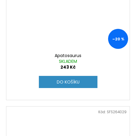
–20 %
Apatosaurus
SKLADEM
243 Kč
DO KOŠÍKU
Kód:
SFS264029