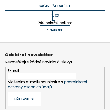
NAČÍST 24 DALŠÍCH
S
1
32
t
O
r
760
položek celkem
v
á
NAHORU
l
n
k
á
o
d
Z
v
a
á
á
c
Odebírat newsletter
n
p
í
í
Nezmeškejte žádné novinky či slevy!
p
a
r
t
E-mail
v
í
k
Vložením e-mailu souhlasíte s
podmínkami
y
ochrany osobních údajů
v
ý
PŘIHLÁSIT SE
p
i