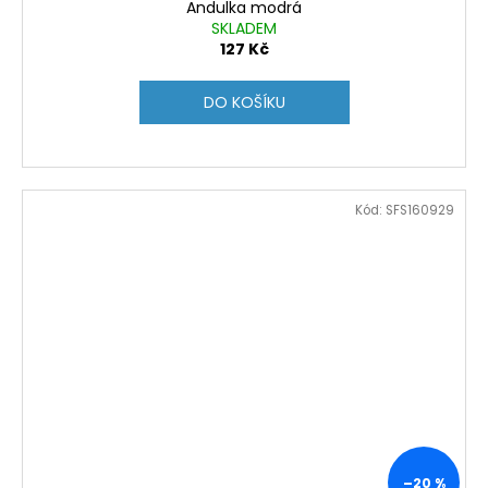
Andulka modrá
SKLADEM
127 Kč
DO KOŠÍKU
Kód:
SFS160929
–20 %