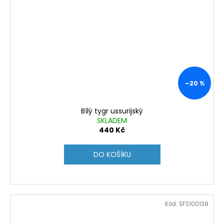
–20 %
Bílý tygr ussurijský
SKLADEM
440 Kč
DO KOŠÍKU
Kód:
SFS100138