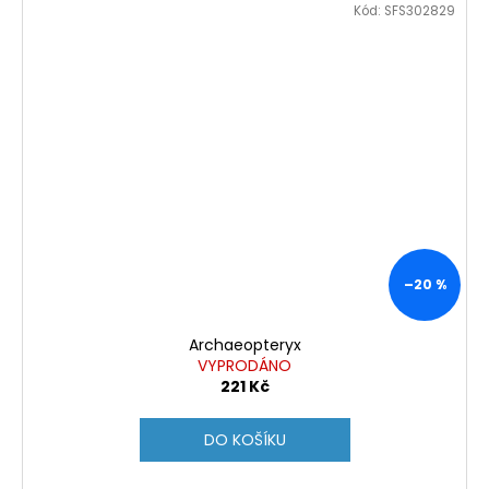
Kód:
SFS302829
–20 %
Archaeopteryx
VYPRODÁNO
221 Kč
DO KOŠÍKU