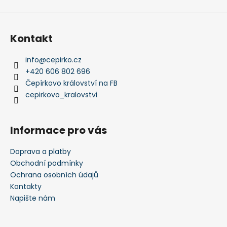
s
u
Kontakt
info
@
cepirko.cz
+420 606 802 696
Čepírkovo království na FB
cepirkovo_kralovstvi
Informace pro vás
Doprava a platby
Obchodní podmínky
Ochrana osobních údajů
Kontakty
Napište nám