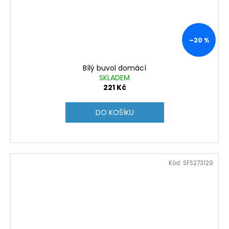
–20 %
Bílý buvol domácí
SKLADEM
221 Kč
DO KOŠÍKU
Kód:
SFS273129