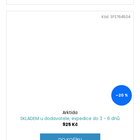
Kód:
SFS764504
–20 %
Arktida
SKLADEM u dodavatele, expedice do 3 - 6 dnů
925 Kč
DO KOŠÍKU