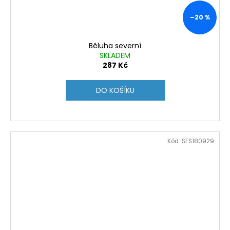
–20 %
Běluha severní
SKLADEM
287 Kč
DO KOŠÍKU
Kód:
SFS180929