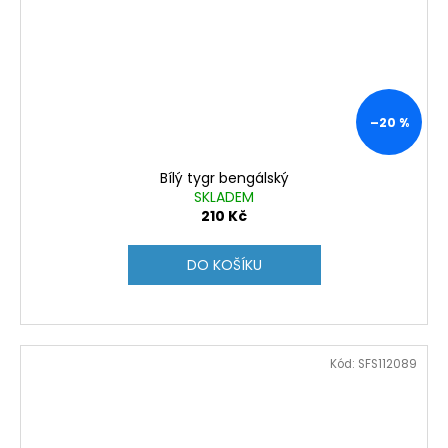
–20 %
Bílý tygr bengálský
SKLADEM
210 Kč
DO KOŠÍKU
Kód:
SFS112089