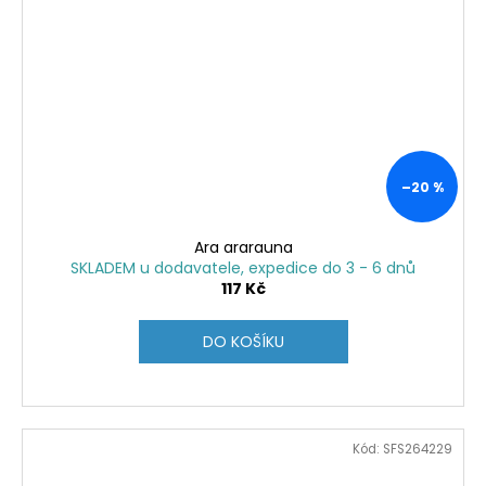
–20 %
Ara ararauna
SKLADEM u dodavatele, expedice do 3 - 6 dnů
117 Kč
DO KOŠÍKU
Kód:
SFS264229