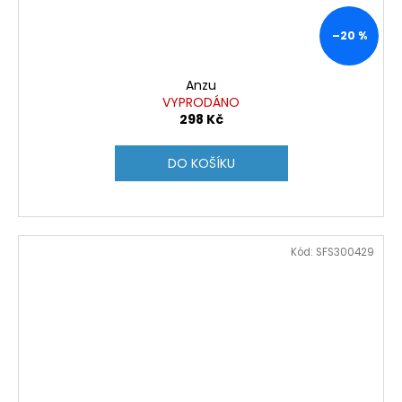
–20 %
Anzu
VYPRODÁNO
298 Kč
DO KOŠÍKU
Kód:
SFS300429