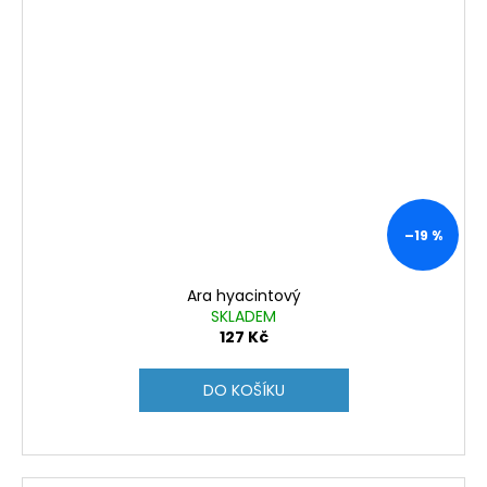
–19 %
Ara hyacintový
SKLADEM
127 Kč
DO KOŠÍKU