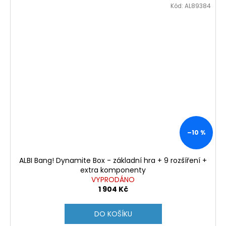
Kód:
AL89384
–10 %
ALBI Bang! Dynamite Box - základní hra + 9 rozšíření +
extra komponenty
VYPRODÁNO
1 904 Kč
DO KOŠÍKU