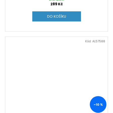
289 Kč
DO KOŠÍKU
Kód:
AL57588
–10 %