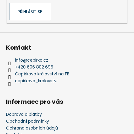
k
PŘIHLÁSIT SE
y
v
ý
p
i
s
Kontakt
u
info
@
cepirko.cz
+420 606 802 696
Čepírkovo království na FB
cepirkovo_kralovstvi
Informace pro vás
Doprava a platby
Obchodní podmínky
Ochrana osobních údajů