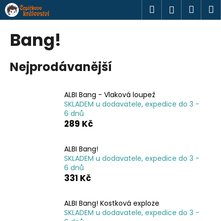
K
Přejít
Hledat
Náku
M
Přihlášen
na
o
obsah
Zpět
Zpět
košík
š
Bang!
í
C
k
Nejprodávanější
o
p
o
ALBI Bang - Vlaková loupež
t
SKLADEM u dodavatele, expedice do 3 -
6 dnů
ř
289 Kč
e
b
ALBI Bang!
u
SKLADEM u dodavatele, expedice do 3 -
j
6 dnů
331 Kč
e
t
ALBI Bang! Kostková exploze
e
SKLADEM u dodavatele, expedice do 3 -
n