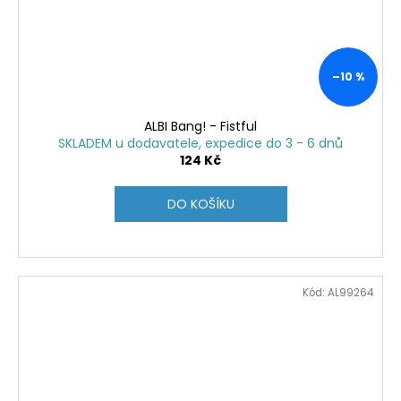
–10 %
ALBI Bang! - Fistful
SKLADEM u dodavatele, expedice do 3 - 6 dnů
124 Kč
DO KOŠÍKU
Kód:
AL99264