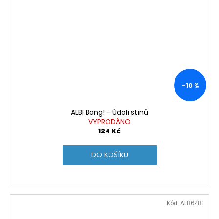
–10 %
ALBI Bang! - Údolí stínů
VYPRODÁNO
124 Kč
DO KOŠÍKU
Kód:
AL86481