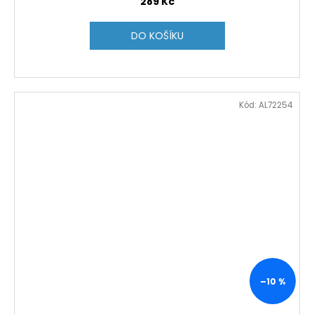
289 Kč
DO KOŠÍKU
Kód:
AL72254
–10 %