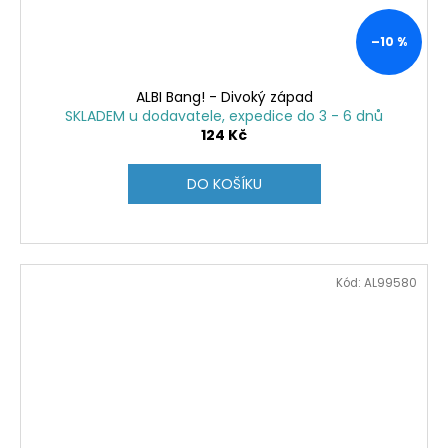
–10 %
ALBI Bang! - Divoký západ
SKLADEM u dodavatele, expedice do 3 - 6 dnů
124 Kč
DO KOŠÍKU
Kód:
AL99580