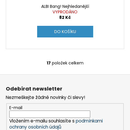
ALBI Bang! Nejhledanější
VYPRODÁNO
82 Kč
DO KOŠÍKU
17
položek celkem
O
v
Z
l
á
á
Odebírat newsletter
d
p
a
Nezmeškejte žádné novinky či slevy!
a
c
t
E-mail
í
í
p
Vložením e-mailu souhlasíte s
podmínkami
r
ochrany osobních údajů
v