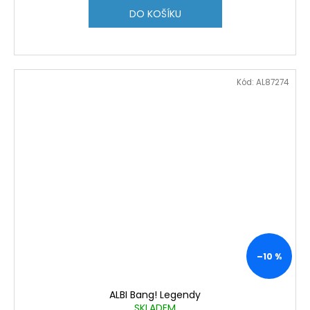
DO KOŠÍKU
Kód:
AL87274
–10 %
ALBI Bang! Legendy
SKLADEM