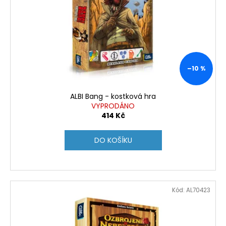
p
r
o
d
u
k
–10 %
t
ů
ALBI Bang - kostková hra
VYPRODÁNO
414 Kč
DO KOŠÍKU
Kód:
AL70423