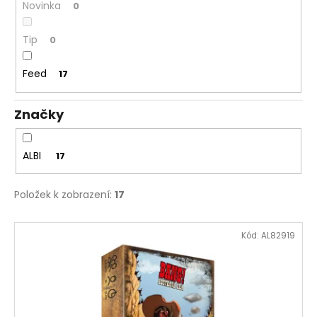
č
Novinka
0
u
j
Tip
0
e
m
Feed
17
e
Značky
SENTOSPHERE
SLIME
-
ALBI
17
TOVÁRNA
NA
VÝROBU
SLIZŮ
Položek k zobrazení:
17
606
Kč
V
Kód:
AL82919
ý
p
i
s