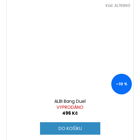
Kód:
AL76860
–10 %
ALBI Bang Duel
VYPRODÁNO
496 Kč
DO KOŠÍKU