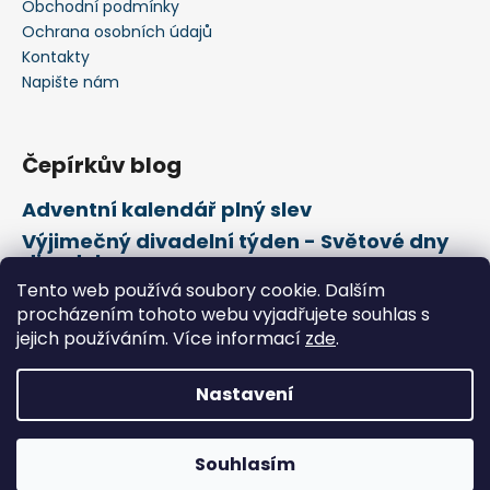
Obchodní podmínky
Ochrana osobních údajů
Kontakty
Napište nám
Čepírkův blog
Adventní kalendář plný slev
Výjimečný divadelní týden - Světové dny
divadel
Tento web používá soubory cookie. Dalším
21. února Mezinárodní den mateřského
jazyka
procházením tohoto webu vyjadřujete souhlas s
jejich používáním. Více informací
zde
.
Vytvořil Shoptet
Nastavení
Copyright 2026
Čepírkovo království
. Všechna práva
vyhrazena.
Souhlasím