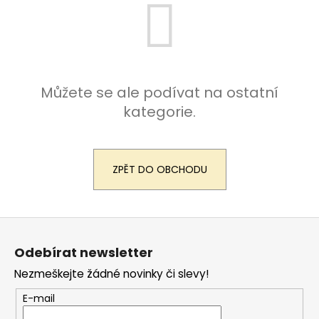
a
j
í
t
?
Můžete se ale podívat na ostatní
kategorie.
HLEDAT
ZPĚT DO OBCHODU
Z
D
á
o
Odebírat newsletter
p
p
o
Nezmeškejte žádné novinky či slevy!
a
r
t
E-mail
u
í