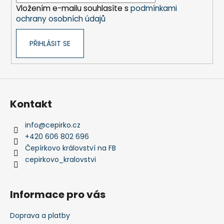
č
Vložením e-mailu souhlasíte s
podmínkami
u
ochrany osobních údajů
j
e
m
PŘIHLÁSIT SE
e
ALBI
HŘEJIVÝ
Kontakt
TULEŇ
563
Kč
info
@
cepirko.cz
+420 606 802 696
Čepírkovo království na FB
cepirkovo_kralovstvi
Informace pro vás
Doprava a platby