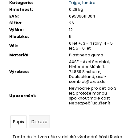
č
Kategorie
:
Tajga, tundra
u
Hmotnost
:
0.28 kg
j
EAN
:
095866111304
e
Šířka
:
26
m
Výška
:
12
e
Hloubka
:
5
6 let +, 3 - 4 roky, 4 - 5
Věk
:
let, 5 - 6 let
SENTOSPHERE
Materiál
:
Plast nebo guma
SLIME
AXSE - Axel Semblat,
-
Hinter der Mühle 1,
TOVÁRNA
Výrobce
:
74889 Sinsheim,
NA
Deutschland, axel-
VÝROBU
semblat@axse.de
SLIZŮ
Nevhodné pro děti do 3
606
let, protože mohou
Upozornění
:
Kč
spolknout malé části.
Nebezpečí udušení!
Popis
Diskuze
Tento druh tygra žije v daleké východní části Ruska.