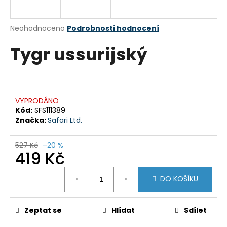
a
j
Průměrné
Neohodnoceno
Podrobnosti hodnocení
í
hodnocení
Tygr ussurijský
produktu
t
je
?
0,0
z
5
hvězdiček.
VYPRODÁNO
Kód:
SFS111389
HLEDAT
Značka:
Safari Ltd.
527 Kč
–20 %
419 Kč
D
Měrná
o
DO KOŠÍKU
cena:
p
o
r
Zeptat se
Hlídat
Sdílet
u