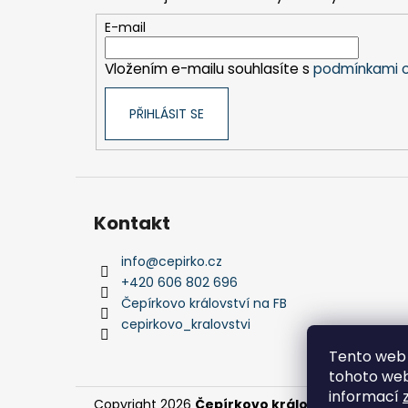
a
t
E-mail
í
Vložením e-mailu souhlasíte s
podmínkami o
PŘIHLÁSIT SE
Kontakt
info
@
cepirko.cz
+420 606 802 696
Čepírkovo království na FB
cepirkovo_kralovstvi
Tento web 
tohoto webu
informací
Copyright 2026
Čepírkovo království
. Všechna