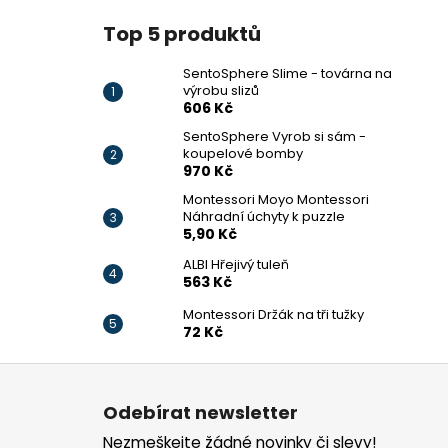
Top 5 produktů
SentoSphere Slime - továrna na
výrobu slizů
606 Kč
SentoSphere Vyrob si sám -
koupelové bomby
970 Kč
Montessori Moyo Montessori
Náhradní úchyty k puzzle
5,90 Kč
ALBI Hřejivý tuleň
563 Kč
Montessori Držák na tři tužky
72 Kč
Z
á
Odebírat newsletter
p
Nezmeškejte žádné novinky či slevy!