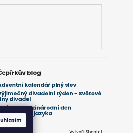
Čepírkův blog
Adventní kalendář plný slev
Výjimečný divadelní týden - Světové
dny divadel
21. února Mezinárodní den
mateřského jazyka
ouhlasím
Vytvořil Shoptet