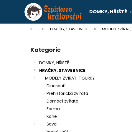
K
Přejít
na
o
DOMKY, HŘIŠTĚ
obsah
Zpět
Zpět
š
do
do
í
Domů
HRAČKY, STAVEBNICE
MODELY ZVÍŘAT,
k
obchodu
obchodu
P
o
Kategorie
Přeskočit
s
kategorie
t
DOMKY, HŘIŠTĚ
r
HRAČKY, STAVEBNICE
a
MODELY ZVÍŘAT, FIGURKY
n
Dinosauři
n
Prehistorická zvířata
í
Domácí zvířata
p
Farma
a
Koně
n
Savci
SENTOSPHERE SLIME - TOVÁRNA NA
e
Vodní svět