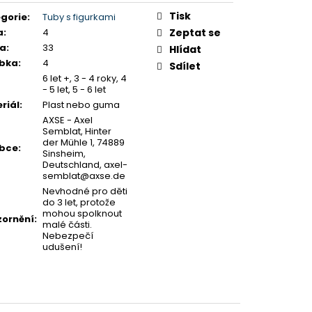
Y K PUZZLE
ná
:
Tisk
gorie
:
Tuby s figurkami
a
:
4
Zeptat se
ka
:
33
Hlídat
ubka
:
4
Sdílet
6 let +, 3 - 4 roky, 4
- 5 let, 5 - 6 let
riál
:
Plast nebo guma
AXSE - Axel
Semblat, Hinter
der Mühle 1, 74889
obce
:
Sinsheim,
Deutschland, axel-
semblat@axse.de
Nevhodné pro děti
do 3 let, protože
mohou spolknout
ornění
:
malé části.
Nebezpečí
udušení!