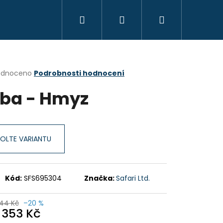
Hledat
Přihlášení
Nákupní
KREATIVITA
MONTESSORI
VZDĚLÁVÁ
košík
rné
odnoceno
Podrobnosti hodnocení
cení
ba - Hmyz
ktu
OLTE VARIANTU
ček.
Kód:
SFS695304
Značka:
Safari Ltd.
44 Kč
–20 %
d
353 Kč
OYO MONTESSORI