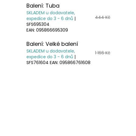
Balení: Tuba
SKLADEM u dodavatele,
444 Kč
expedice do 3 - 6 dnů
|
SFS695304
EAN:
095866695309
Balení: Velké balení
SKLADEM u dodavatele,
1 166 Kč
expedice do 3 - 6 dnů
|
SFS761604
EAN:
095866761608