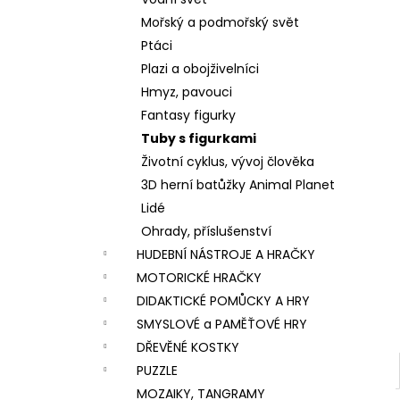
VÝROBU SLIZŮ
l
Mořský a podmořský svět
606 Kč
Ptáci
Plazi a obojživelníci
Hmyz, pavouci
Fantasy figurky
Tuby s figurkami
Životní cyklus, vývoj člověka
3D herní batůžky Animal Planet
Lidé
Ohrady, příslušenství
HUDEBNÍ NÁSTROJE A HRAČKY
MOTORICKÉ HRAČKY
DIDAKTICKÉ POMŮCKY A HRY
SMYSLOVÉ a PAMĚŤOVÉ HRY
DŘEVĚNÉ KOSTKY
PUZZLE
MOZAIKY, TANGRAMY