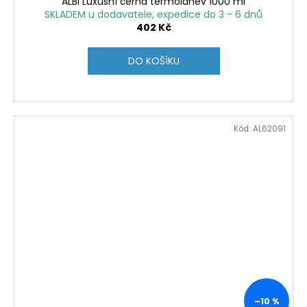
ALBI Luxusní černá termoláhev 1000 ml
SKLADEM u dodavatele, expedice do 3 - 6 dnů
402 Kč
DO KOŠÍKU
Kód:
AL62091
–10 %