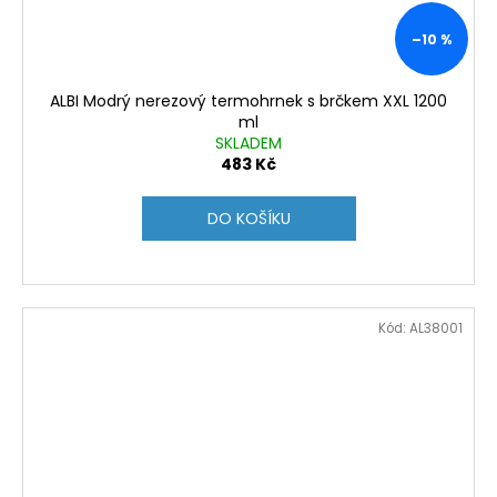
–10 %
ALBI Modrý nerezový termohrnek s brčkem XXL 1200
ml
SKLADEM
483 Kč
DO KOŠÍKU
Kód:
AL38001