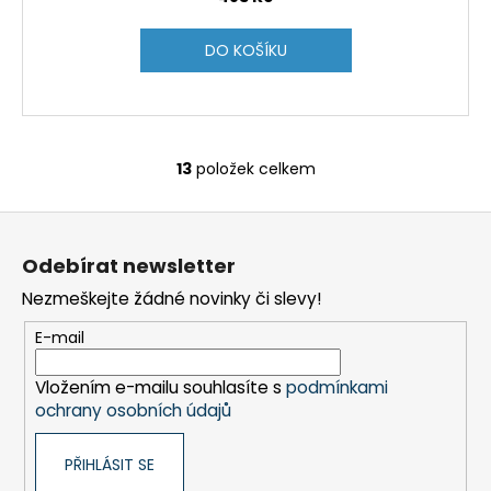
DO KOŠÍKU
13
položek celkem
O
v
Z
l
á
á
Odebírat newsletter
d
p
a
Nezmeškejte žádné novinky či slevy!
a
c
t
E-mail
í
í
p
Vložením e-mailu souhlasíte s
podmínkami
r
ochrany osobních údajů
v
k
PŘIHLÁSIT SE
y