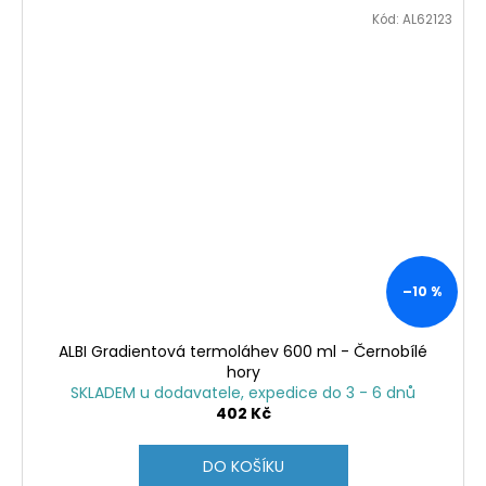
Kód:
AL62123
–10 %
ALBI Gradientová termoláhev 600 ml - Černobílé
hory
SKLADEM u dodavatele, expedice do 3 - 6 dnů
402 Kč
DO KOŠÍKU