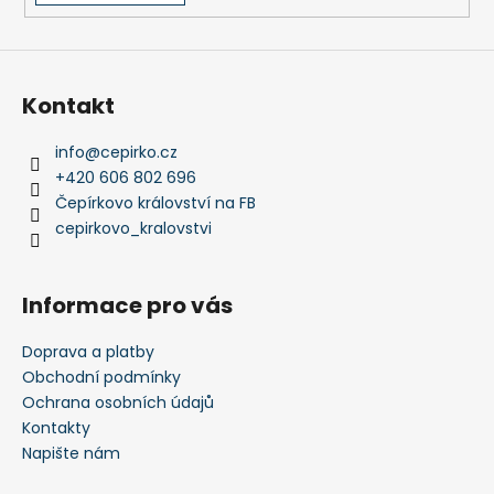
v
ý
p
i
s
Kontakt
u
info
@
cepirko.cz
+420 606 802 696
Čepírkovo království na FB
cepirkovo_kralovstvi
Informace pro vás
Doprava a platby
Obchodní podmínky
Ochrana osobních údajů
Kontakty
Napište nám