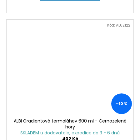
Kód:
AL62122
–10 %
ALBI Gradientová termoláhev 600 ml - Černozelené
hory
SKLADEM u dodavatele, expedice do 3 - 6 dnů
402 Kč