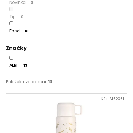
č
Novinka
0
u
j
Tip
0
e
m
Feed
13
e
Značky
SENTOSPHERE
SLIME
-
ALBI
13
TOVÁRNA
NA
VÝROBU
SLIZŮ
Položek k zobrazení:
13
606
Kč
V
Kód:
AL62061
ý
p
i
s