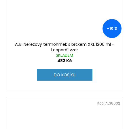
–10 %
ALBI Nerezový termohrnek s brčkem XXL 1200 ml -
Leopardí vzor
SKLADEM
483 Kč
DO KOŠÍKU
Kód:
AL38002