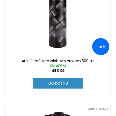
–10 %
ALBI Černá termoláhev s hrnkem 500 ml
SKLADEM
483 Kč
DO KOŠÍKU
Kód:
AL62427