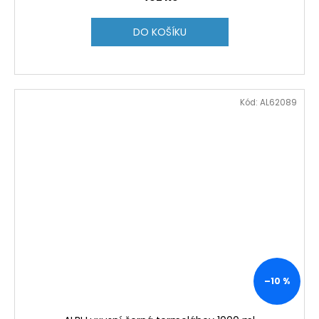
DO KOŠÍKU
Kód:
AL62089
–10 %