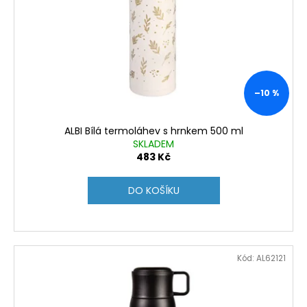
p
r
o
d
u
k
–10 %
t
ů
ALBI Bílá termoláhev s hrnkem 500 ml
SKLADEM
483 Kč
DO KOŠÍKU
Kód:
AL62121