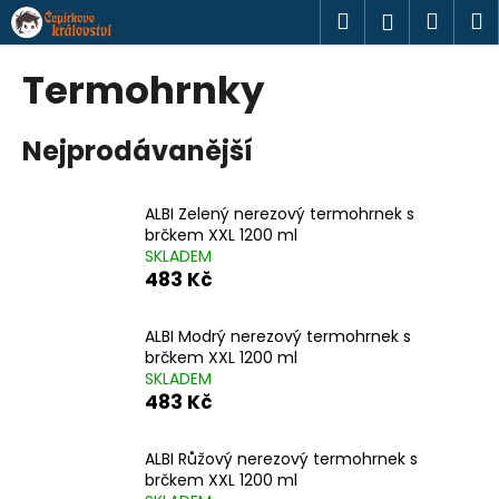
K
Přejít
Hledat
Náku
M
Přihlášen
na
o
obsah
Zpět
Zpět
košík
š
Termohrnky
í
C
k
Nejprodávanější
o
p
o
ALBI Zelený nerezový termohrnek s
t
brčkem XXL 1200 ml
SKLADEM
ř
483 Kč
e
b
ALBI Modrý nerezový termohrnek s
u
brčkem XXL 1200 ml
j
SKLADEM
483 Kč
e
t
ALBI Růžový nerezový termohrnek s
e
brčkem XXL 1200 ml
n