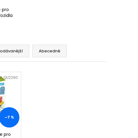
Y K PUZZLE
 pro
ozidla
rodávanější
Abecedně
d:
QU2290
–7 %
e pro