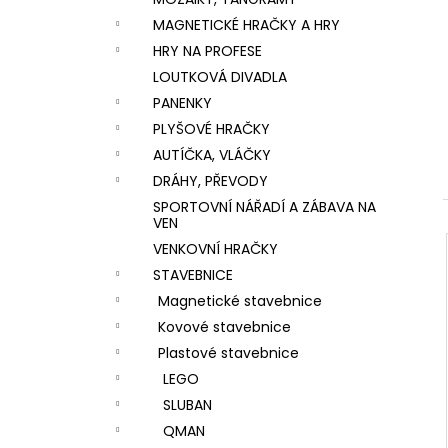
VÝROBU SLIZŮ
l
MAGNETICKÉ HRAČKY A HRY
606 Kč
HRY NA PROFESE
LOUTKOVÁ DIVADLA
PANENKY
PLYŠOVÉ HRAČKY
AUTÍČKA, VLÁČKY
DRÁHY, PŘEVODY
SPORTOVNÍ NÁŘADÍ A ZÁBAVA NA
VEN
VENKOVNÍ HRAČKY
STAVEBNICE
Magnetické stavebnice
Kovové stavebnice
Plastové stavebnice
LEGO
SLUBAN
QMAN