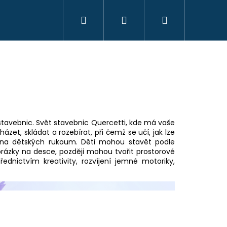
Hledat
Přihlášení
Nákupní
KREATIVITA
MONTESSORI
VZDĚLÁVÁ
košík
 stavebnic. Svět stavebnic Quercetti, kde má vaše
et, skládat a rozebírat, při čemž se učí, jak lze
bena dětských rukoum. Děti mohou stavět podle
brázky na desce, později mohou tvořit prostorové
ednictvím kreativity, rozvíjení jemné motoriky,
OYO MONTESSORI