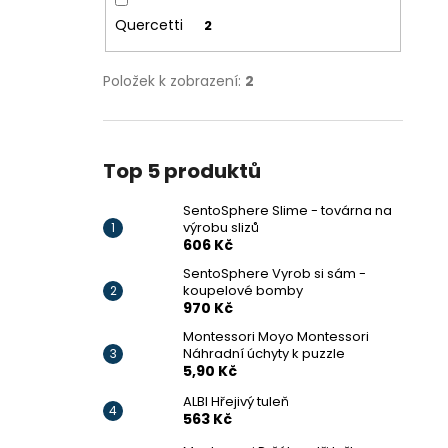
Quercetti
2
Položek k zobrazení:
2
Top 5 produktů
SentoSphere Slime - továrna na
výrobu slizů
606 Kč
SentoSphere Vyrob si sám -
koupelové bomby
970 Kč
Montessori Moyo Montessori
Náhradní úchyty k puzzle
5,90 Kč
ALBI Hřejivý tuleň
563 Kč