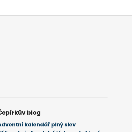
Čepírkův blog
Adventní kalendář plný slev