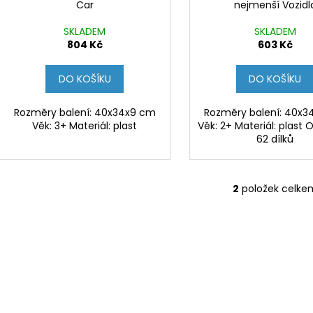
t
Car
nejmenší Vozidl
u
ů
k
SKLADEM
SKLADEM
t
804 Kč
603 Kč
ů
DO KOŠÍKU
DO KOŠÍKU
Rozměry balení: 40x34x9 cm
Rozměry balení: 40x
Věk: 3+ Materiál: plast
Věk: 2+ Materiál: plast
62 dílků
2
položek celke
O
v
l
á
d
a
c
í