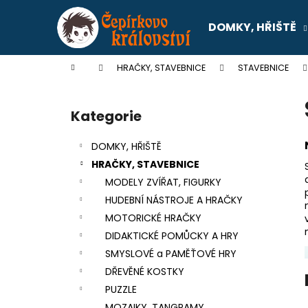
K
Přejít
na
o
DOMKY, HŘIŠTĚ
obsah
Zpět
Zpět
š
do
do
í
Domů
HRAČKY, STAVEBNICE
STAVEBNICE
k
obchodu
obchodu
P
o
Kategorie
Přeskočit
s
kategorie
t
DOMKY, HŘIŠTĚ
r
HRAČKY, STAVEBNICE
a
MODELY ZVÍŘAT, FIGURKY
n
HUDEBNÍ NÁSTROJE A HRAČKY
n
MOTORICKÉ HRAČKY
í
DIDAKTICKÉ POMŮCKY A HRY
p
SMYSLOVÉ a PAMĚŤOVÉ HRY
a
DŘEVĚNÉ KOSTKY
n
PUZZLE
SENTOSPHERE SLIME - TOVÁRNA NA
e
MOZAIKY, TANGRAMY