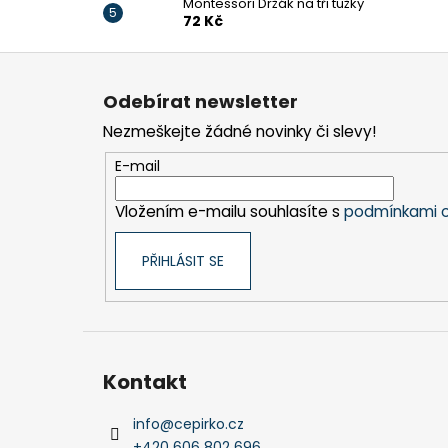
Montessori Držák na tři tužky
72 Kč
Z
á
Odebírat newsletter
p
Nezmeškejte žádné novinky či slevy!
a
t
E-mail
í
Vložením e-mailu souhlasíte s
podmínkami o
PŘIHLÁSIT SE
Kontakt
info
@
cepirko.cz
+420 606 802 696