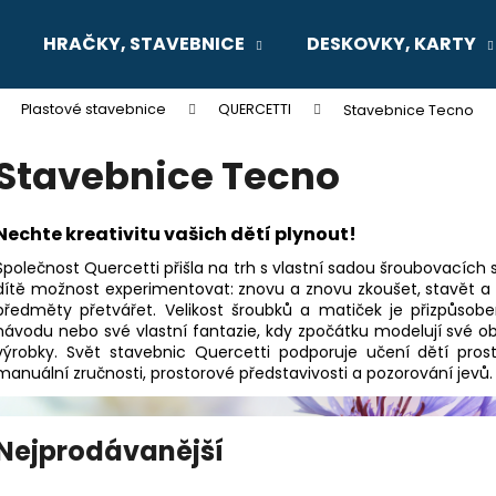
HRAČKY, STAVEBNICE
DESKOVKY, KARTY
Plastové stavebnice
QUERCETTI
Stavebnice Tecno
Co potřebujete najít?
Stavebnice Tecno
HLEDAT
Nechte kreativitu vašich dětí plynout!
Společnost Quercetti přišla na trh s vlastní sadou šroubovacích
dítě možnost experimentovat: znovu a znovu zkoušet, stavět a ház
Doporučujeme
předměty přetvářet. Velikost šroubků a matiček je přizpůso
návodu nebo své vlastní fantazie, kdy zpočátku modelují své o
výrobky. Svět stavebnic Quercetti podporuje učení dětí prostř
manuální zručnosti, prostorové představivosti a pozorování jevů.
Nejprodávanější
SENTOSPHERE VYROB SI SÁM -
MONTESSORI M