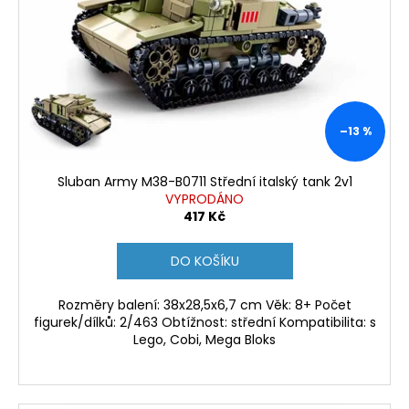
p
r
o
d
u
k
–13 %
t
ů
Sluban Army M38-B0711 Střední italský tank 2v1
VYPRODÁNO
417 Kč
DO KOŠÍKU
Rozměry balení: 38x28,5x6,7 cm Věk: 8+ Počet
figurek/dílků: 2/463 Obtížnost: střední Kompatibilita: s
Lego, Cobi, Mega Bloks