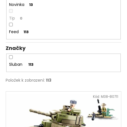
Novinka
13
Tip
0
Feed
113
Značky
Sluban
113
Položek k zobrazení:
113
V
Kód:
M38-B0711
ý
p
i
s