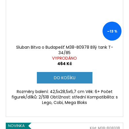
–13 %
Sluban Bitva o Budapešť M38-B0978 Bílý tank T-
34/85
VYPRODÁNO
464 Kč
DO KOŠÍKU
Rozměry balení: 42,5x28,5x6,7 cm Věk: 6+ Počet
figurek/dílků: 2/518 Obtížnost: střední Kompatibilita: s
Lego, Cobi, Mega Bloks
NOVINKA
Kód:
M38-B0833B