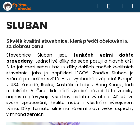
K
Přejít
Hledat
Náku
M
Přihlášen
na
o
obsah
Zpět
Zpět
košík
š
SLUBAN
í
C
k
o
Skvělá kvalitní stavebnice, která předčí očekávání a
za dobrou cenu
p
Stavebnice Sluban jsou
funkčně velmi dobře
o
provedeny
. Jednotlivé dílky do sebe pasují a hlavně drží.
t
A to jak mezi sebou tak i s dílky dalších značek kvalitních
stavebnic, jako je například LEGO®. Značka Sluban je
ř
známá po celém světě – ve východní i západní Evropě,
e
v USA, Kanadě, Rusku, Austrálii a taky v Hong Kongu, Indii
b
a dalších. V Číně, kde sídlí výrobní závod této značky,
naprosto převyšuje všechny ostatní výrobce. Ať už ve
u
svém zpracování, kvalitě nebo i vlastním vývojovém
j
týmu. Díky tomuto silnému zázemí slaví velké úspěchy
e
v mnoha zemích.
t
e
n