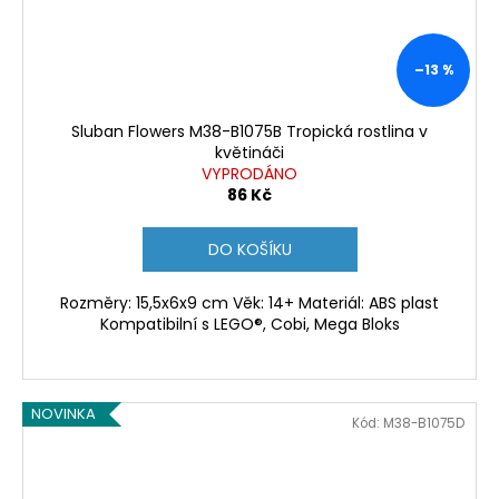
–13 %
Sluban Flowers M38-B1075B Tropická rostlina v
květináči
VYPRODÁNO
86 Kč
DO KOŠÍKU
Rozměry: 15,5x6x9 cm Věk: 14+ Materiál: ABS plast
Kompatibilní s LEGO®, Cobi, Mega Bloks
NOVINKA
Kód:
M38-B1075D