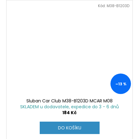
Kód:
M38-B1203D
–13 %
Sluban Car Club M38-B1203D MCAR M08
SKLADEM u dodavatele, expedice do 3 - 6 dnů
184 Kč
DO KOŠÍKU