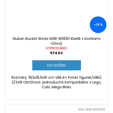
–13 %
Sluban Bucket Bricks M38-B0830 Kbelík s kostkami
růžový
VYPRODÁNO
574 Kč
DO KOŠÍKU
Rozměry: 18,5x15,5x16 cm Věk:4+ Počet figurek/dílků:
2/348 Obtížnost: jednoduchá Kompatibilita: s Lego,
Cobi, Mega Bloks
Kód:
M38-B0920D