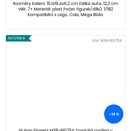
Rozměry balení: 15,1x19,4x6,2 cm Délka auta: 12,2 cm
Věk: 7+ Materiál: plast Počet figurek/dílků: 1/182
Kompatibilní s Lego, Cobi, Mega Bloks
NOVINKA
Kód:
M38-B1075A
–13 %
Sluban Flowers M38-B1075A Tropická rostlina v