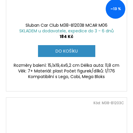
–13 %
Sluban Car Club M38-B1203B MCAR M06
SKLADEM u dodavatele, expedice do 3 - 6 dnů
184 Kč
DO KOŠÍKU
Rozměry balení: 15,1x19,4x6,2 cm Délka auta: 11,8 cm
Věk: 7+ Materiál: plast Počet figurek/dílků: 1/176
Kompatibilní s Lego, Cobi, Mega Bloks
Kód:
M38-B1203C