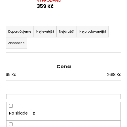
VYPRODÁNO
359 Kč
Ř
a
Doporučujeme
Nejlevnější
Nejdražší
Nejprodávanější
z
Abecedně
e
n
í
Cena
p
65
Kč
2618
Kč
r
o
d
u
k
t
Na skladě
2
ů