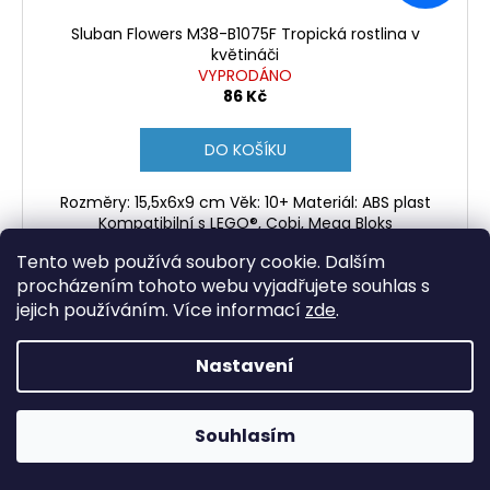
Sluban Flowers M38-B1075F Tropická rostlina v
květináči
VYPRODÁNO
86 Kč
DO KOŠÍKU
Rozměry: 15,5x6x9 cm Věk: 10+ Materiál: ABS plast
Kompatibilní s LEGO®, Cobi, Mega Bloks
Tento web používá soubory cookie. Dalším
procházením tohoto webu vyjadřujete souhlas s
jejich používáním. Více informací
zde
.
Kód:
M38-B1101-04
Nastavení
Souhlasím