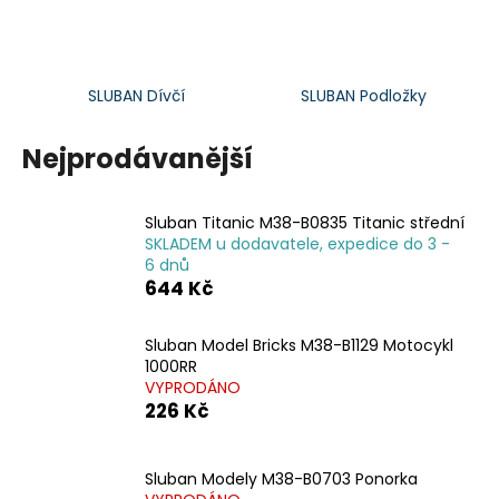
č
u
j
e
SLUBAN Dívčí
SLUBAN Podložky
m
e
Nejprodávanější
ALBI
HŘEJIVÝ
Sluban Titanic M38-B0835 Titanic střední
TULEŇ
SKLADEM u dodavatele, expedice do 3 -
563
6 dnů
Kč
644 Kč
Sluban Model Bricks M38-B1129 Motocykl
1000RR
VYPRODÁNO
226 Kč
Sluban Modely M38-B0703 Ponorka