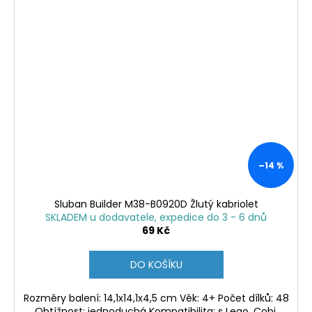
–14 %
Sluban Builder M38-B0920D Žlutý kabriolet
SKLADEM u dodavatele, expedice do 3 - 6 dnů
69 Kč
DO KOŠÍKU
Rozměry balení: 14,1x14,1x4,5 cm Věk: 4+ Počet dílků: 48
Obtížnost: jednoduchá Kompatibilita: s Lego, Cobi,