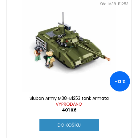
Kód:
M38-B1253
–13 %
Sluban Army M38-B1253 tank Armata
VYPRODÁNO
401 Kč
DO KOŠÍKU