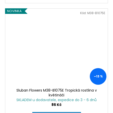
NOVINKA
Kód:
M38-B1075E
–13 %
Sluban Flowers M38-B1075E Tropická rostlina v
květináči
SKLADEM u dodavatele, expedice do 3 - 6 dnů
86 Kč