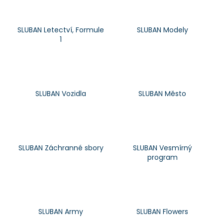
a
j
SLUBAN Letectví, Formule
SLUBAN Modely
í
1
t
?
SLUBAN Vozidla
SLUBAN Město
HLEDAT
SLUBAN Záchranné sbory
SLUBAN Vesmírný
D
program
o
p
o
r
SLUBAN Army
SLUBAN Flowers
u