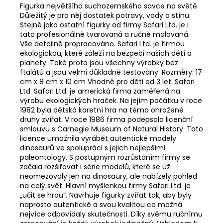
Figurka největšího suchozemského savce na světě.
Důležitý je pro něj dostatek potravy, vody a stínu.
Stejně jako ostatní figurky od firmy Safari Ltd. je i
tato profesionálně tvarovaná a ručně malovaná.
Vše detailně propracováno. Safari Ltd. je firmou
ekologickou, které záleží na bezpečí našich dětí a
planety. Také proto jsou všechny výrobky bez
ftalátů a jsou velmi důkladně testovány. Rozměry: 17
cm x 8 cm x 10 cm Vhodné pro děti od 3 let. Safari
Ltd. Safari Ltd. je americká firma zaměřená na
výrobu ekologických hraček. Na jejím počátku v roce
1982 byla dětská karetní hra na téma ohrožené
druhy zvířat. V roce 1986 firma podepsala licenční
smlouvu s Carnegie Museum of Natural History. Tato
licence umožnila vyrábět autentické modely
dinosaurů ve spolupráci s jejich nejlepšími
paleontology. S postupným rozrůstáním firmy se
začala rozšiřovat i série modelů, které se už
neomezovaly jen na dinosaury, ale nabízely pohled
na celý svět. Hlavní myšlenkou firmy Safari Ltd. je
„učit se hrou“. Navrhuje figurky zvířat tak, aby byly
naprosto autentické a svou kvalitou co možná
nejvíce odpovídaly skutečnosti. Díky svému ručnímu