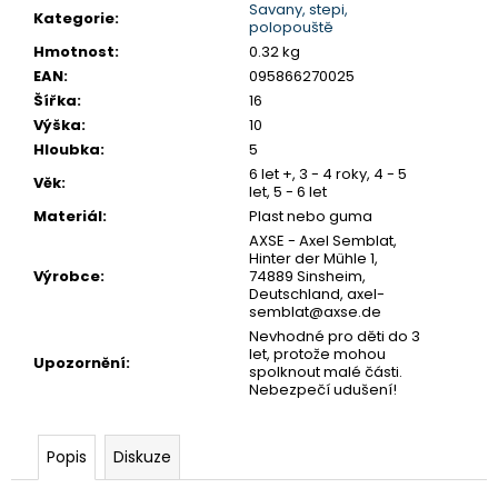
č
Savany, stepi,
Kategorie
:
u
polopouště
j
Hmotnost
:
0.32 kg
e
EAN
:
095866270025
m
Šířka
:
16
e
Výška
:
10
Hloubka
:
5
6 let +, 3 - 4 roky, 4 - 5
Věk
:
SENTOSPHERE
let, 5 - 6 let
VYROB
Materiál
:
Plast nebo guma
SI
AXSE - Axel Semblat,
SÁM
Hinter der Mühle 1,
-
Výrobce
:
74889 Sinsheim,
KOUPELOVÉ
Deutschland, axel-
BOMBY
semblat@axse.de
970
Nevhodné pro děti do 3
Kč
let, protože mohou
Upozornění
:
spolknout malé části.
Nebezpečí udušení!
Popis
Diskuze