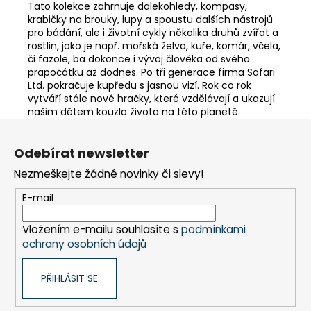
Tato kolekce zahrnuje dalekohledy, kompasy,
krabičky na brouky, lupy a spoustu dalších nástrojů
pro bádání, ale i životní cykly několika druhů zvířat a
rostlin, jako je např. mořská želva, kuře, komár, včela,
či fazole, ba dokonce i vývoj člověka od svého
prapočátku až dodnes. Po tři generace firma Safari
Ltd. pokračuje kupředu s jasnou vizí. Rok co rok
vytváří stále nové hračky, které vzdělávají a ukazují
našim dětem kouzla života na této planetě.
Z
á
Odebírat newsletter
p
Nezmeškejte žádné novinky či slevy!
a
t
E-mail
í
Vložením e-mailu souhlasíte s
podmínkami
ochrany osobních údajů
PŘIHLÁSIT SE