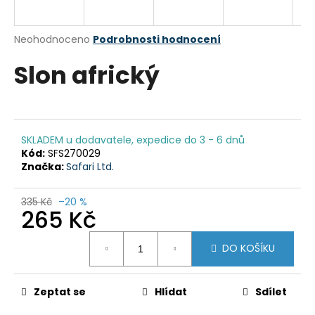
a
j
Průměrné
Neohodnoceno
Podrobnosti hodnocení
í
hodnocení
Slon africký
produktu
t
je
?
0,0
z
5
hvězdiček.
SKLADEM u dodavatele, expedice do 3 - 6 dnů
Kód:
SFS270029
HLEDAT
Značka:
Safari Ltd.
335 Kč
–20 %
265 Kč
D
Měrná
o
DO KOŠÍKU
cena:
p
o
r
Zeptat se
Hlídat
Sdílet
u