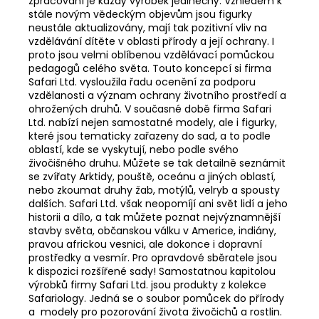
zpracování je každý výrobek jedinečný. Vzhledem k
stále novým vědeckým objevům jsou figurky
neustále aktualizovány, mají tak pozitivní vliv na
vzdělávání dítěte v oblasti přírody a její ochrany. I
proto jsou velmi oblíbenou vzdělávací pomůckou
pedagogů celého světa. Touto koncepcí si firma
Safari Ltd. vysloužila řadu ocenění za podporu
vzdělanosti a význam ochrany životního prostředí a
ohrožených druhů. V současné době firma Safari
Ltd. nabízí nejen samostatné modely, ale i figurky,
které jsou tematicky zařazeny do sad, a to podle
oblastí, kde se vyskytují, nebo podle svého
živočišného druhu. Můžete se tak detailně seznámit
se zvířaty Arktidy, pouště, oceánu a jiných oblastí,
nebo zkoumat druhy žab, motýlů, velryb a spousty
dalších. Safari Ltd. však neopomíjí ani svět lidí a jeho
historii a dílo, a tak můžete poznat nejvýznamnější
stavby světa, občanskou válku v Americe, indiány,
pravou africkou vesnici, ale dokonce i dopravní
prostředky a vesmír. Pro opravdové sběratele jsou
k dispozici rozšířené sady! Samostatnou kapitolou
výrobků firmy Safari Ltd. jsou produkty z kolekce
Safariology. Jedná se o soubor pomůcek do přírody
a modely pro pozorování života živočichů a rostlin.