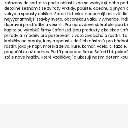
zařazeny do sad, a to podle oblastí, kde se vyskytují, nebo po
detailně seznámit se zvířaty Arktidy, pouště, oceánu a jiných
velryb a spousty dalších. Safari Ltd. však neopomíjí ani svět lid
nejvýznamnější stavby světa, občanskou válku v Americe, indiá
dopravní prostředky a vesmír. Pro opravdové sběratele jsou k
kapitolou výrobků firmy Safari Ltd. jsou produkty z kolekce S
přírody a modely pro pozorování života živočichů a rostlin. T
krabičky na brouky, lupy a spoustu dalších nástrojů pro bádání, 
rostlin, jako je např. mořská želva, kuře, komár, včela, či fazo
prapočátku až dodnes. Po tři generace firma Safari Ltd. pokraču
stále nové hračky, které vzdělávají a ukazují našim dětem kouz