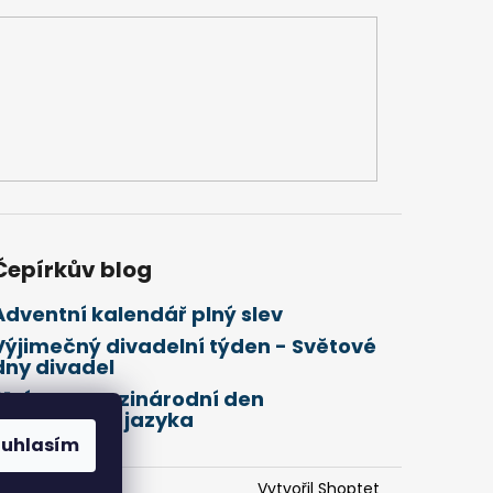
Čepírkův blog
Adventní kalendář plný slev
Výjimečný divadelní týden - Světové
dny divadel
21. února Mezinárodní den
mateřského jazyka
ouhlasím
Vytvořil Shoptet