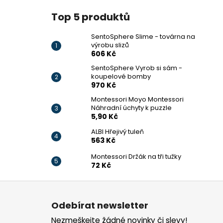
Top 5 produktů
SentoSphere Slime - továrna na
výrobu slizů
606 Kč
SentoSphere Vyrob si sám -
koupelové bomby
970 Kč
Montessori Moyo Montessori
Náhradní úchyty k puzzle
5,90 Kč
ALBI Hřejivý tuleň
563 Kč
Montessori Držák na tři tužky
72 Kč
Z
á
Odebírat newsletter
p
Nezmeškejte žádné novinky či slevy!