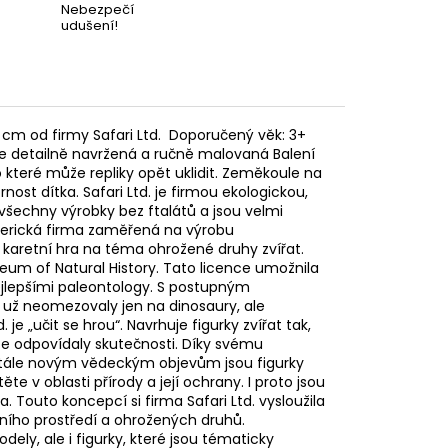
Nebezpečí
udušení!
7,5 cm od firmy Safari Ltd. Doporučený věk: 3+
 je detailně navržená a ručně malovaná Balení
 které může repliky opět uklidit. Zeměkoule na
rnost dítka. Safari Ltd. je firmou ekologickou,
 všechny výrobky bez ftalátů a jsou velmi
americká firma zaměřená na výrobu
 karetní hra na téma ohrožené druhy zvířat.
eum of Natural History. Tato licence umožnila
ejlepšími paleontology. S postupným
e už neomezovaly jen na dinosaury, ale
je „učit se hrou“. Navrhuje figurky zvířat tak,
ce odpovídaly skutečnosti. Díky svému
stále novým vědeckým objevům jsou figurky
ěte v oblasti přírody a její ochrany. I proto jsou
Touto koncepcí si firma Safari Ltd. vysloužila
ního prostředí a ohrožených druhů.
ely, ale i figurky, které jsou tématicky