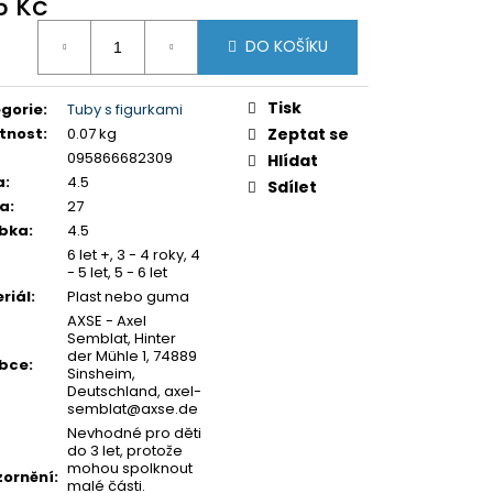
5 Kč
Y K PUZZLE
ná
DO KOŠÍKU
:
Tisk
gorie
:
Tuby s figurkami
tnost
:
0.07 kg
Zeptat se
095866682309
Hlídat
a
:
4.5
Sdílet
ka
:
27
ubka
:
4.5
6 let +, 3 - 4 roky, 4
- 5 let, 5 - 6 let
riál
:
Plast nebo guma
AXSE - Axel
Semblat, Hinter
der Mühle 1, 74889
obce
:
Sinsheim,
Deutschland, axel-
semblat@axse.de
Nevhodné pro děti
do 3 let, protože
mohou spolknout
ornění
:
malé části.