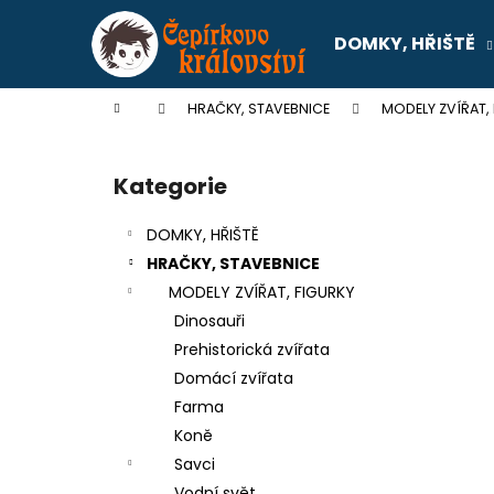
K
Přejít
na
o
DOMKY, HŘIŠTĚ
obsah
Zpět
Zpět
š
do
do
í
Domů
HRAČKY, STAVEBNICE
MODELY ZVÍŘAT,
k
obchodu
obchodu
P
o
Kategorie
Přeskočit
s
kategorie
t
DOMKY, HŘIŠTĚ
r
HRAČKY, STAVEBNICE
a
MODELY ZVÍŘAT, FIGURKY
n
Dinosauři
n
Prehistorická zvířata
í
Domácí zvířata
p
Farma
a
Koně
n
Savci
SENTOSPHERE SLIME - TOVÁRNA NA
e
Vodní svět