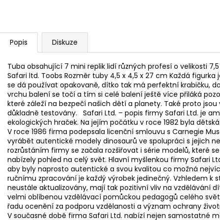
Popis
Diskuze
Tuba obsahující 7 mini replik lidí různých profesí o velikosti 
Safari ltd. Toobs Rozměr tuby 4,5 x 4,5 x 27 cm Každá figurka
se dá používat opakovaně, dítko tak má perfektní krabičku, do
vrchu balení se točí a tím si celé balení ještě více přiláká pozo
které záleží na bezpečí našich dětí a planety. Také proto jsou
důkladně testovány. Safari Ltd. – popis firmy Safari Ltd. je 
ekologických hraček. Na jejím počátku v roce 1982 byla dětská
V roce 1986 firma podepsala licenční smlouvu s Carnegie Mus
vyrábět autentické modely dinosaurů ve spolupráci s jejich n
rozrůstáním firmy se začala rozšiřovat i série modelů, které s
nabízely pohled na celý svět. Hlavní myšlenkou firmy Safari Ltd. 
aby byly naprosto autentické a svou kvalitou co možná nejví
ručnímu zpracování je každý výrobek jedinečný. Vzhledem k 
neustále aktualizovány, mají tak pozitivní vliv na vzdělávání dít
velmi oblíbenou vzdělávací pomůckou pedagogů celého světa. 
řadu ocenění za podporu vzdělanosti a význam ochrany život
V současné době firma Safari Ltd. nabízí nejen samostatné mod