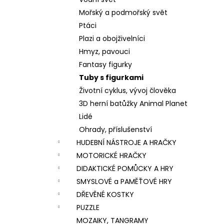
VÝROBU SLIZŮ
l
Mořský a podmořský svět
606 Kč
Ptáci
Plazi a obojživelníci
Hmyz, pavouci
Fantasy figurky
Tuby s figurkami
Životní cyklus, vývoj člověka
3D herní batůžky Animal Planet
Lidé
Ohrady, příslušenství
HUDEBNÍ NÁSTROJE A HRAČKY
MOTORICKÉ HRAČKY
DIDAKTICKÉ POMŮCKY A HRY
SMYSLOVÉ a PAMĚŤOVÉ HRY
DŘEVĚNÉ KOSTKY
PUZZLE
MOZAIKY, TANGRAMY