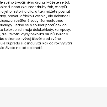
dle svého živočišného druhu. Můžete se tak
 oblastí, nebo zkoumat druhy žab, motýlů,
í a jeho historii a dílo, a tak můžete poznat
ny, pravou africkou vesnici, ale dokonce i
 dispozici rozšířené sady! Samostatnou
afariology. Jedná se o soubor pomůcek do
ato kolekce zahrnuje dalekohledy, kompasy,
ale i životní cykly několika druhů zvířat a
le, ba dokonce i vývoj člověka od svého
je kupředu s jasnou vizí. Rok co rok vytváří
la života na této planetě.