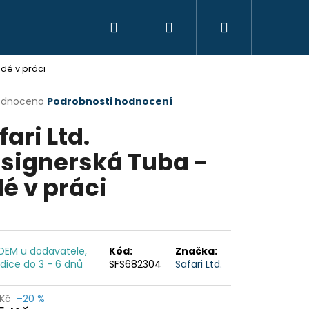
Hledat
Přihlášení
Nákupní
KREATIVITA
MONTESSORI
VZDĚLÁVÁ
idé v práci
košík
rné
odnoceno
Podrobnosti hodnocení
cení
fari Ltd.
ktu
signerská Tuba -
dé v práci
ček.
DEM u dodavatele,
Kód:
Značka:
dice do 3 - 6 dnů
SFS682304
Safari Ltd.
OYO MONTESSORI
Kč
–20 %