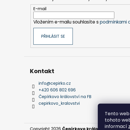
a
t
E-mail
í
Vložením e-mailu souhlasíte s
podmínkami o
PŘIHLÁSIT SE
Kontakt
info
@
cepirko.cz
+420 606 802 696
Čepírkovo království na FB
cepirkovo_kralovstvi
Tento web 
tohoto webu
informací
Copyright 2026
Čepírkovo království
. Všechna