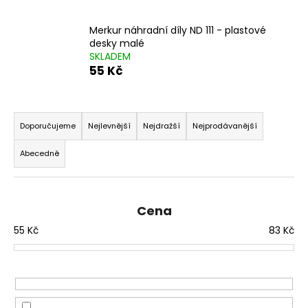
a
Merkur náhradní díly ND 111 - plastové
j
desky malé
í
SKLADEM
t
55 Kč
?
Ř
a
Doporučujeme
Nejlevnější
Nejdražší
Nejprodávanější
z
Abecedně
HLEDAT
e
n
í
Cena
p
D
55
Kč
83
Kč
r
o
p
o
o
d
r
u
u
k