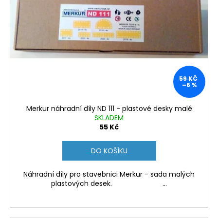
s
p
r
o
d
u
59 KČ
k
–6 %
t
ů
Merkur náhradní díly ND 111 - plastové desky malé
SKLADEM
55 Kč
DO KOŠÍKU
Náhradní díly pro stavebnici Merkur - sada malých
plastových desek. ...