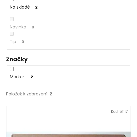
č
t
u
Na skladě
2
j
ů
e
m
Novinka
0
e
Tip
0
ALBI
HŘEJIVÝ
Značky
TULEŇ
563
Kč
Merkur
2
Položek k zobrazení:
2
V
Kód:
51117
ý
p
i