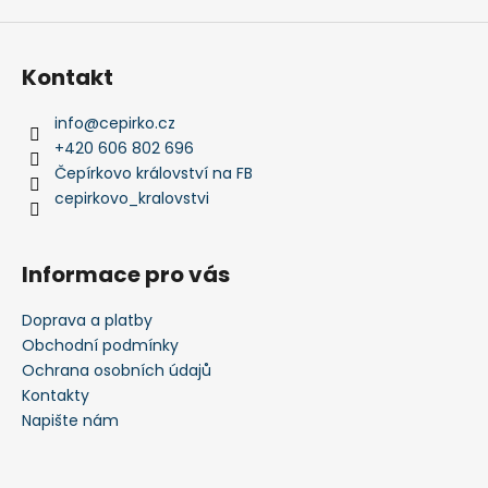
p
i
s
Kontakt
u
info
@
cepirko.cz
+420 606 802 696
Čepírkovo království na FB
cepirkovo_kralovstvi
Informace pro vás
Doprava a platby
Obchodní podmínky
Ochrana osobních údajů
Kontakty
Napište nám