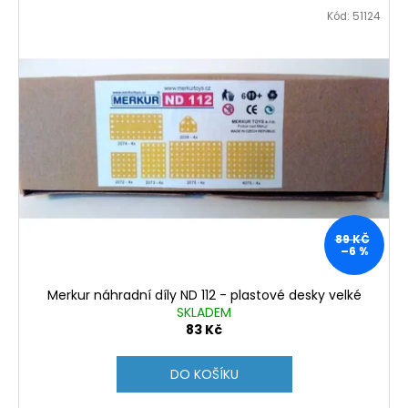
Kód:
51124
89 KČ
–6 %
Merkur náhradní díly ND 112 - plastové desky velké
SKLADEM
83 Kč
DO KOŠÍKU