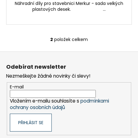
Náhradní díly pro stavebnici Merkur - sada velkých
plastových desek. ...
2
položek celkem
O
v
Z
l
á
á
Odebírat newsletter
d
p
a
Nezmeškejte žádné novinky či slevy!
a
c
t
E-mail
í
í
p
Vložením e-mailu souhlasíte s
podmínkami
r
ochrany osobních údajů
v
k
PŘIHLÁSIT SE
y
v
ý