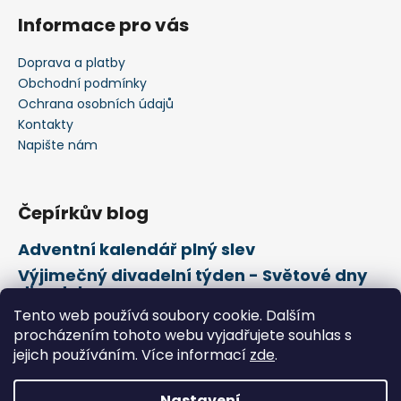
Informace pro vás
Doprava a platby
Obchodní podmínky
Ochrana osobních údajů
Kontakty
Napište nám
Čepírkův blog
Adventní kalendář plný slev
Výjimečný divadelní týden - Světové dny
divadel
Tento web používá soubory cookie. Dalším
21. února Mezinárodní den mateřského
jazyka
procházením tohoto webu vyjadřujete souhlas s
jejich používáním. Více informací
zde
.
Vytvořil Shoptet
Nastavení