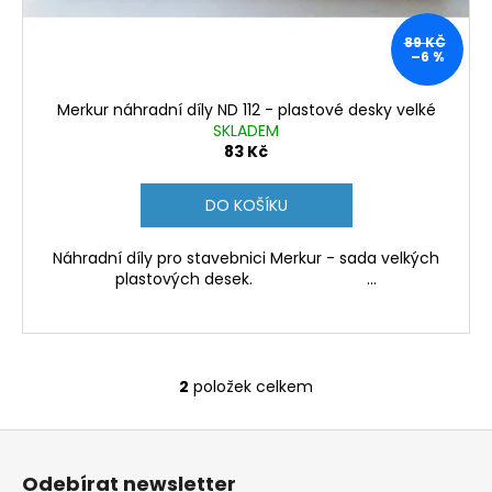
89 KČ
–6 %
Merkur náhradní díly ND 112 - plastové desky velké
SKLADEM
83 Kč
DO KOŠÍKU
Náhradní díly pro stavebnici Merkur - sada velkých
plastových desek. ...
2
položek celkem
O
v
Z
l
á
á
Odebírat newsletter