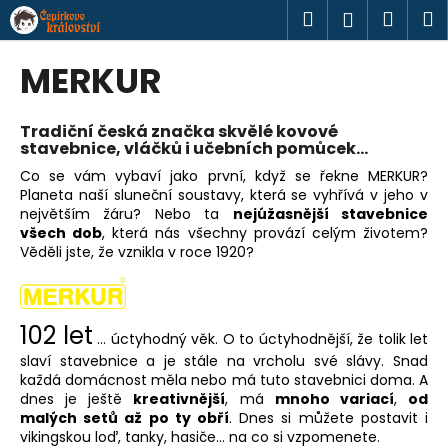
K
Přejít
Hledat
Náku
M
Přihlášen
na
o
obsah
Zpět
Zpět
košík
š
MERKUR
í
C
k
o
T
rad
iční česká značka skvělé kovové
stavebnice, vláčků i učebních pomůcek...
p
Co se vám vybaví jako první, když se řekne MERKUR?
o
Planeta naší sluneční soustavy, která se vyhřívá v jeho v
t
největším žáru? Nebo ta
nejúžasnější stavebnice
všech dob
, která nás všechny provází celým životem?
ř
Věděli jste, že vznikla v roce 1920?
e
b
u
102 let
j
... úctyhodný věk. O to úctyhodnější, že tolik let
slaví stavebnice a je stále na vrcholu své slávy. Snad
e
každá domácnost měla nebo má tuto stavebnici doma. A
t
dnes je ještě
kreativnější
, má
mnoho variací
,
od
e
malých setů až po ty obří
. Dnes si můžete postavit i
vikingskou loď, tanky, hasiče... na co si vzpomenete.
n