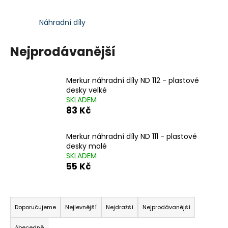
č
u
j
Náhradní díly
e
m
Nejprodávanější
e
Merkur náhradní díly ND 112 - plastové
SENTOSPHERE
desky velké
VYROB
SKLADEM
SI
83 Kč
SÁM
-
KOUPELOVÉ
Merkur náhradní díly ND 111 - plastové
BOMBY
desky malé
970
SKLADEM
Kč
55 Kč
Ř
a
Doporučujeme
Nejlevnější
Nejdražší
Nejprodávanější
z
Abecedně