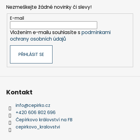
d
p
a
Nezmeškejte žádné novinky či slevy!
a
c
t
E-mail
í
í
p
Vložením e-mailu souhlasíte s
podmínkami
r
ochrany osobních údajů
v
k
PŘIHLÁSIT SE
y
v
ý
p
i
s
Kontakt
u
info
@
cepirko.cz
+420 606 802 696
Čepírkovo království na FB
cepirkovo_kralovstvi