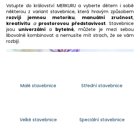
Vstupte do království MERKURU a vyberte dětem i sobě
a
některou z variant stavebnice, která hravým způsobem
j
rozvíjí jemnou motoriku
,
manuální zručnost
,
í
kreativitu
a
prostorovou představivost
. Stavebnice
jsou
univerzální
a
bytelné
, můžete je mezi sebou
t
libovolně kombinovat a nemusíte mít strach, že se vám
?
rozbijí.
HLEDAT
Malé stavebnice
Střední stavebnice
D
o
p
o
Velké stavebnice
Speciální stavebnice
r
u