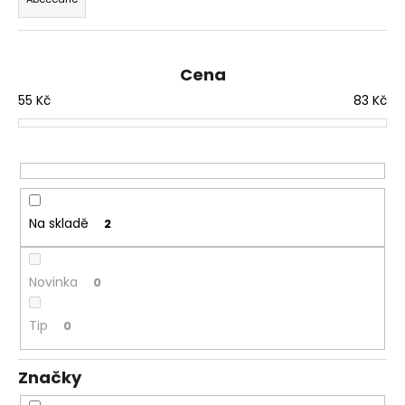
e
n
í
Cena
p
55
Kč
83
Kč
r
o
d
u
k
t
Na skladě
2
ů
Novinka
0
Tip
0
Značky