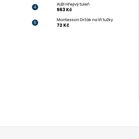
ALBI Hřejivý tuleň
563 Kč
Montessori Držák na tři tužky
72 Kč
Z
á