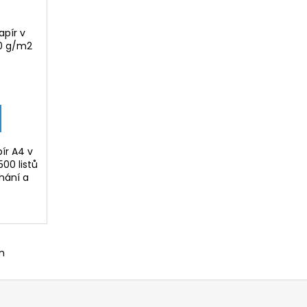
apír v
0 g/m2
ír A4 v
500 listů
íhání a
.
m