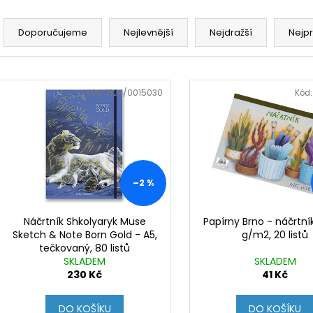
KOUPELOVÉ BOMBY
NÁHRADNÍ ÚCHYT
Ř
970 Kč
5,90 Kč
a
Doporučujeme
Nejlevnější
Nejdražší
Nejp
z
e
V
n
ý
Kód:
1324/0015030
Kód
í
p
p
i
r
s
o
p
d
r
–2 %
u
o
k
d
Náčrtník Shkolyaryk Muse
Papírny Brno - náčrtní
t
Sketch & Note Born Gold - A5,
g/m2, 20 listů
u
tečkovaný, 80 listů
ů
k
SKLADEM
SKLADEM
t
230 Kč
41 Kč
ů
DO KOŠÍKU
DO KOŠÍKU