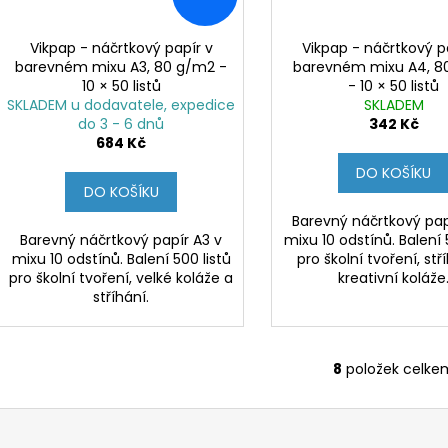
Vikpap - náčrtkový papír v
Vikpap - náčrtkový p
barevném mixu A3, 80 g/m2 -
barevném mixu A4, 8
10 × 50 listů
- 10 × 50 listů
SKLADEM u dodavatele, expedice
SKLADEM
do 3 - 6 dnů
342 Kč
684 Kč
DO KOŠÍKU
DO KOŠÍKU
Barevný náčrtkový pap
Barevný náčrtkový papír A3 v
mixu 10 odstínů. Balení 
mixu 10 odstínů. Balení 500 listů
pro školní tvoření, stř
pro školní tvoření, velké koláže a
kreativní koláže
stříhání.
8
položek celke
O
v
l
á