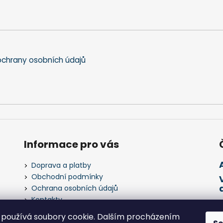
d
a
c
í
p
chrany osobních údajů
r
v
k
y
v
ý
p
i
Informace pro vás
s
u
Doprava a platby
Obchodní podmínky
Ochrana osobních údajů
Kontakty
Napište nám
používá soubory cookie. Dalším procházením