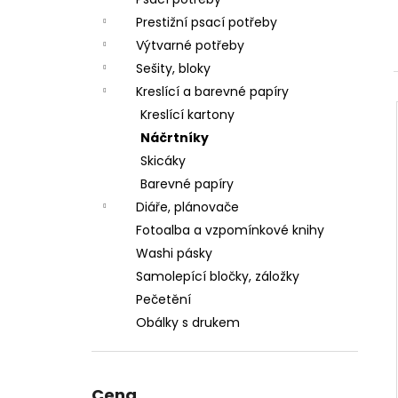
VÝROBU SLIZŮ
l
Prestižní psací potřeby
606 Kč
Výtvarné potřeby
Sešity, bloky
Kreslící a barevné papíry
Kreslící kartony
Náčrtníky
Skicáky
Barevné papíry
Diáře, plánovače
Fotoalba a vzpomínkové knihy
Washi pásky
Samolepící bločky, záložky
Pečetění
Obálky s drukem
Cena