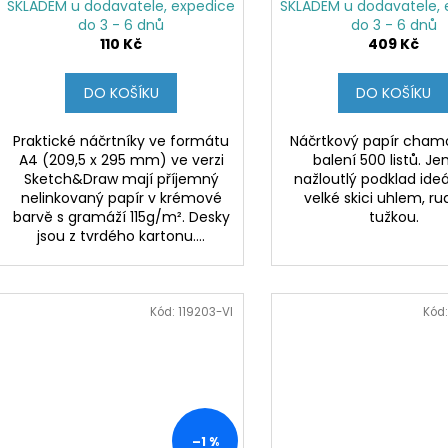
SKLADEM u dodavatele, expedice
SKLADEM u dodavatele, 
do 3 - 6 dnů
do 3 - 6 dnů
110 Kč
409 Kč
DO KOŠÍKU
DO KOŠÍKU
Praktické náčrtníky ve formátu
Náčrtkový papír chamo
A4 (209,5 x 295 mm) ve verzi
balení 500 listů. J
Sketch&Draw mají příjemný
nažloutlý podklad ideá
nelinkovaný papír v krémové
velké skici uhlem, ru
barvě s gramáží 115g/m². Desky
tužkou.
jsou z tvrdého kartonu....
Kód:
119203-VI
Kód
–1 %