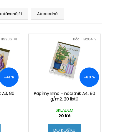
Y K PUZZLE
rodávanější
Abecedně
:
119206-VI
Kód:
119204-VI
–41 %
–60 %
k A3, 80
Papírny Brno - náčrtník A4, 80
g/m2, 20 listů
SKLADEM
20 Kč
DO KOŠÍKU