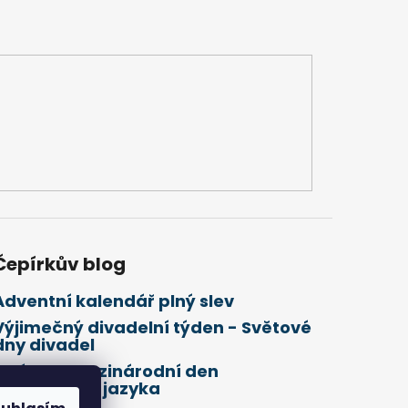
Čepírkův blog
Adventní kalendář plný slev
Výjimečný divadelní týden - Světové
dny divadel
21. února Mezinárodní den
mateřského jazyka