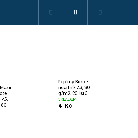
Hledat
Přihlášení
Nákupní
KREATIVITA
MONTESSORI
VZDĚLÁVÁ
košík
Papírny Brno -
 Muse
náčrtník A3, 80
ote
g/m2, 20 listů
 A5,
SKLADEM
 80
41 Kč
OYO MONTESSORI