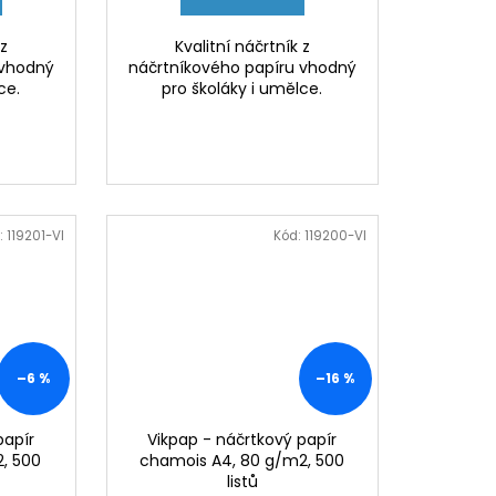
 z
Kvalitní náčrtník z
 vhodný
náčrtníkového papíru vhodný
ce.
pro školáky i umělce.
:
119201-VI
Kód:
119200-VI
–6 %
–16 %
papír
Vikpap - náčrtkový papír
, 500
chamois A4, 80 g/m2, 500
listů