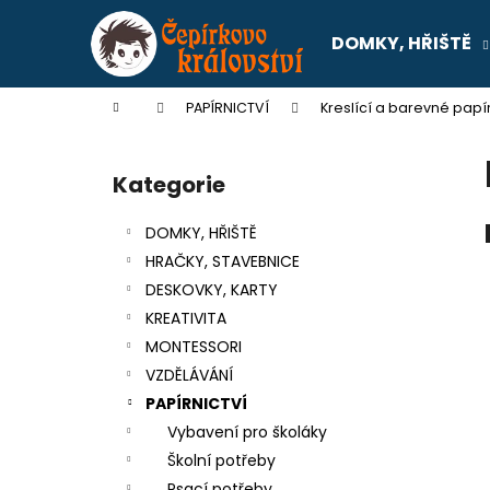
K
Přejít
na
o
DOMKY, HŘIŠTĚ
obsah
Zpět
Zpět
š
do
do
í
Domů
PAPÍRNICTVÍ
Kreslící a barevné papí
k
obchodu
obchodu
P
o
Kategorie
Přeskočit
s
kategorie
t
DOMKY, HŘIŠTĚ
r
HRAČKY, STAVEBNICE
a
DESKOVKY, KARTY
n
KREATIVITA
n
MONTESSORI
í
VZDĚLÁVÁNÍ
p
PAPÍRNICTVÍ
a
Vybavení pro školáky
n
Školní potřeby
SENTOSPHERE SLIME - TOVÁRNA NA
e
Psací potřeby