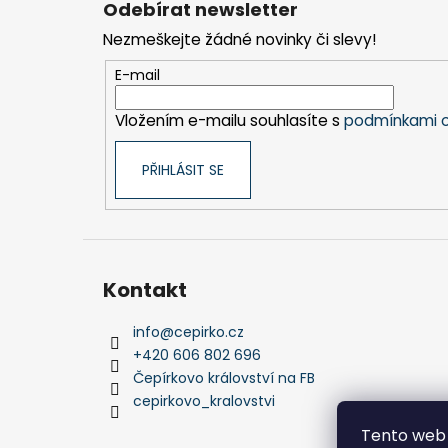
Odebírat newsletter
p
Nezmeškejte žádné novinky či slevy!
a
t
E-mail
í
Vložením e-mailu souhlasíte s
podmínkami o
PŘIHLÁSIT SE
Kontakt
info
@
cepirko.cz
+420 606 802 696
Čepírkovo království na FB
cepirkovo_kralovstvi
Tento web 