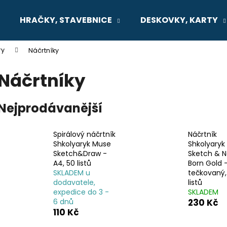
HRAČKY, STAVEBNICE
DESKOVKY, KARTY
ry
Náčrtníky
Co potřebujete najít?
Náčrtníky
HLEDAT
Nejprodávanější
Spirálový náčrtník
Náčrtník
Doporučujeme
Shkolyaryk Muse
Shkolyaryk
Sketch&Draw -
Sketch & N
A4, 50 listů
Born Gold -
SKLADEM u
tečkovaný,
dodavatele,
listů
expedice do 3 -
SKLADEM
6 dnů
230 Kč
110 Kč
SENTOSPHERE VYROB SI SÁM -
MONTESSORI M