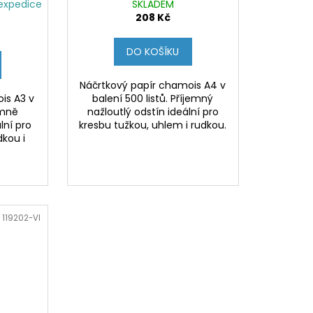
expedice
SKLADEM
208 Kč
DO KOŠÍKU
Náčrtkový papír chamois A4 v
is A3 v
balení 500 listů. Příjemný
emně
nažloutlý odstín ideální pro
lní pro
kresbu tužkou, uhlem i rudkou.
dkou i
:
119202-VI