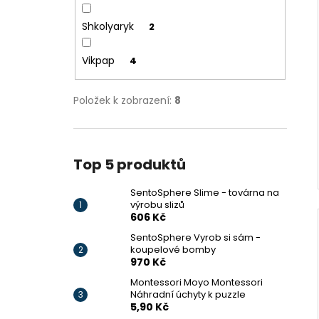
Shkolyaryk
2
Vikpap
4
Položek k zobrazení:
8
Top 5 produktů
SentoSphere Slime - továrna na
výrobu slizů
606 Kč
SentoSphere Vyrob si sám -
koupelové bomby
970 Kč
Montessori Moyo Montessori
Náhradní úchyty k puzzle
5,90 Kč