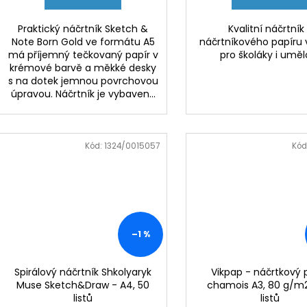
Praktický náčrtník Sketch &
Kvalitní náčrtník
Note Born Gold ve formátu A5
náčrtníkového papíru
má příjemný tečkovaný papír v
pro školáky i uměl
krémové barvě a měkké desky
s na dotek jemnou povrchovou
úpravou. Náčrtník je vybaven...
Kód:
1324/0015057
Kód
–1 %
Spirálový náčrtník Shkolyaryk
Vikpap - náčrtkový 
Muse Sketch&Draw - A4, 50
chamois A3, 80 g/m2
listů
listů