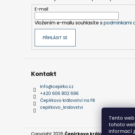
a
t
E-mail
í
Vložením e-mailu souhlasíte s
podmínkami o
PŘIHLÁSIT SE
Kontakt
info
@
cepirko.cz
+420 606 802 696
Čepírkovo království na FB
cepirkovo_kralovstvi
Tento web 
tohoto webu
informací
Copyright 2026
Čepírkovo království
. Všechna