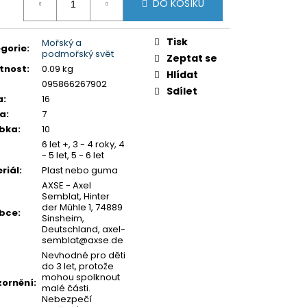
Y K PUZZLE
DO KOŠÍKU
:
Tisk
Mořský a
gorie
:
podmořský svět
Zeptat se
tnost
:
0.09 kg
Hlídat
095866267902
Sdílet
a
:
16
ka
:
7
ubka
:
10
6 let +, 3 - 4 roky, 4
- 5 let, 5 - 6 let
riál
:
Plast nebo guma
AXSE - Axel
Semblat, Hinter
der Mühle 1, 74889
obce
:
Sinsheim,
Deutschland, axel-
semblat@axse.de
Nevhodné pro děti
do 3 let, protože
mohou spolknout
ornění
:
malé části.
Nebezpečí