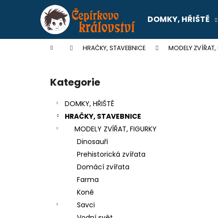
K
Přejít
na
o
DOMKY, HŘIŠTĚ
obsah
Zpět
Zpět
š
do
do
í
Domů
HRAČKY, STAVEBNICE
MODELY ZVÍŘAT,
k
obchodu
obchodu
P
o
Kategorie
Přeskočit
s
kategorie
t
DOMKY, HŘIŠTĚ
r
HRAČKY, STAVEBNICE
a
MODELY ZVÍŘAT, FIGURKY
n
Dinosauři
n
Prehistorická zvířata
í
Domácí zvířata
p
Farma
a
Koně
n
Savci
SENTOSPHERE SLIME - TOVÁRNA NA
e
Vodní svět