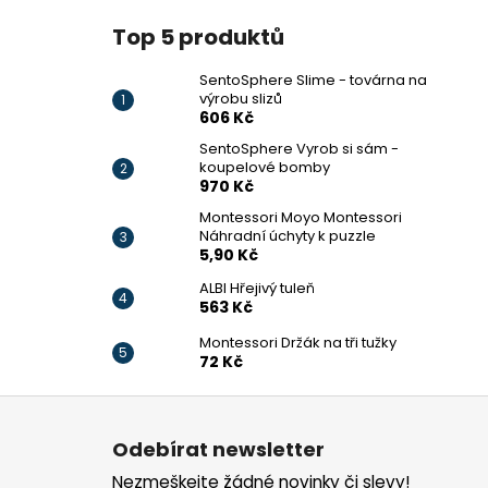
Top 5 produktů
SentoSphere Slime - továrna na
výrobu slizů
606 Kč
SentoSphere Vyrob si sám -
koupelové bomby
970 Kč
Montessori Moyo Montessori
Náhradní úchyty k puzzle
5,90 Kč
ALBI Hřejivý tuleň
563 Kč
Montessori Držák na tři tužky
72 Kč
Z
á
Odebírat newsletter
p
Nezmeškejte žádné novinky či slevy!