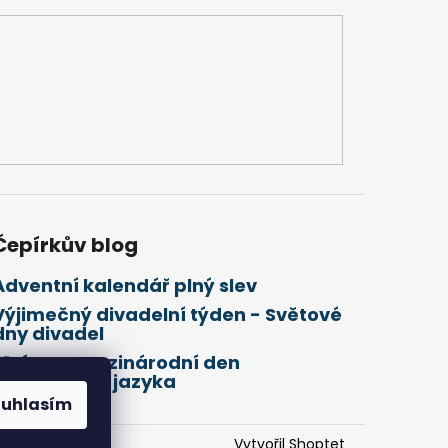
Čepírkův blog
Adventní kalendář plný slev
Výjimečný divadelní týden - Světové
dny divadel
21. února Mezinárodní den
mateřského jazyka
ouhlasím
Vytvořil Shoptet