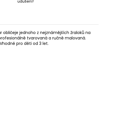
udušení!
ar obličeje jednoho z nejznámějších žraloků na
to profesionálně tvarovaná a ručně malovaná.
hodné pro děti od 3 let.