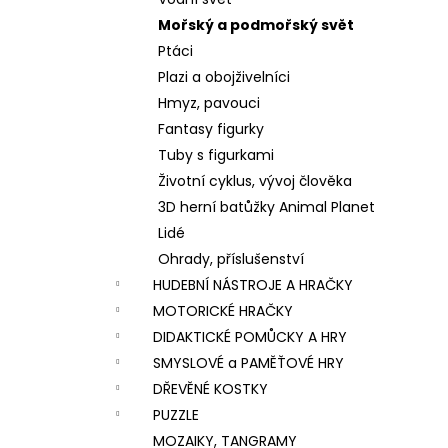
VÝROBU SLIZŮ
l
Mořský a podmořský svět
606 Kč
Ptáci
Plazi a obojživelníci
Hmyz, pavouci
Fantasy figurky
Tuby s figurkami
Životní cyklus, vývoj člověka
3D herní batůžky Animal Planet
Lidé
Ohrady, příslušenství
HUDEBNÍ NÁSTROJE A HRAČKY
MOTORICKÉ HRAČKY
DIDAKTICKÉ POMŮCKY A HRY
SMYSLOVÉ a PAMĚŤOVÉ HRY
DŘEVĚNÉ KOSTKY
PUZZLE
MOZAIKY, TANGRAMY