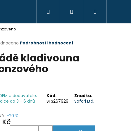
Hledat
Přihlášení
Nákupní
KREATIVITA
MONTESSORI
VZDĚLÁVÁ
onzového
košík
rné
odnoceno
Podrobnosti hodnocení
cení
ádě kladivouna
ktu
onzového
ček.
DEM u dodavatele,
Kód:
Značka:
dice do 3 - 6 dnů
SFS267929
Safari Ltd.
Kč
–20 %
0 Kč
OYO MONTESSORI
ná