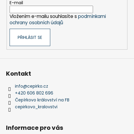
č
t
E-mail
u
í
j
Vložením e-mailu souhlasíte s
podmínkami
e
ochrany osobních údajů
m
e
PŘIHLÁSIT SE
SENTOSPHERE
SLIME
-
TOVÁRNA
NA
Kontakt
VÝROBU
SLIZŮ
info
@
cepirko.cz
606
+420 606 802 696
Kč
Čepírkovo království na FB
cepirkovo_kralovstvi
Informace pro vás