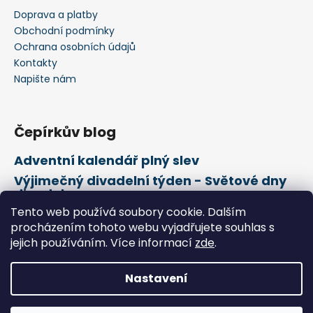
Doprava a platby
Obchodní podmínky
Ochrana osobních údajů
Kontakty
Napište nám
Čepírkův blog
Adventní kalendář plný slev
Výjimečný divadelní týden - Světové dny
divadel
Tento web používá soubory cookie. Dalším
21. února Mezinárodní den mateřského
jazyka
procházením tohoto webu vyjadřujete souhlas s
jejich používáním. Více informací
zde
.
Vytvořil Shoptet
Nastavení
Copyright 2026
Čepírkovo království
. Všechna práva
vyhrazena.