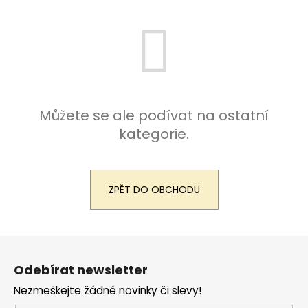
a
j
í
t
?
Můžete se ale podívat na ostatní
kategorie.
HLEDAT
ZPĚT DO OBCHODU
D
o
Z
p
á
o
Odebírat newsletter
p
r
Nezmeškejte žádné novinky či slevy!
u
a