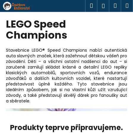
K
Přejít
Hledat
Náku
M
Přihlášen
na
o
obsah
Zpět
Zpět
košík
š
LEGO Speed
í
C
Champions
k
o
p
Stavebnice LEGO® Speed Champions nabízí autentická
o
auta slavných značek, která zažehnout dětskou vášeň pro
závodění. Děti – a všichni ostatní nadšenci do aut – si
t
zaručeně zamilují skládat krásné a detailní LEGO repliky
ř
klasických automobilů, sportovních vozů, endurance
e
závoďáků a dalších kultovních vozidel, které nastartují
představivost úplně každého. Tyto stavebnice jsou
b
ideálním způsobem, jak si na vlastní kůži užít vzrušující
u
závody, a také představují skvělý dárek pro fanoušky aut
j
a sběratele.
e
t
e
Produkty teprve připravujeme.
n