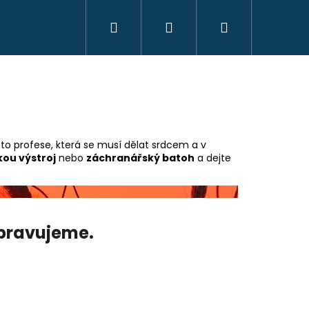
Hledat
Přihlášení
Nákupní
KREATIVITA
MONTESSORI
VZDĚLÁVÁ
košík
 to profese, která se musí dělat srdcem a v
kou výstroj
nebo
záchranářský batoh
a dejte
ipravujeme.
OYO MONTESSORI