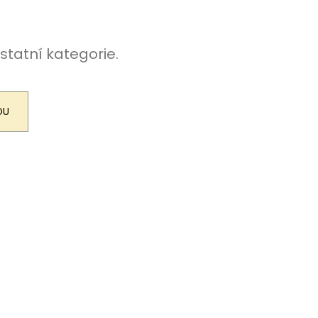
Y K PUZZLE
statní kategorie.
DU