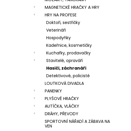
VÝROBU SLIZŮ
l
MAGNETICKÉ HRAČKY A HRY
606 Kč
HRY NA PROFESE
Doktoři, sestřičky
Veterináři
Hospodyňky
Kadeřnice, kosmetičky
Kuchařky, prodavačky
Stavitelé, opraváři
Hasiči, záchranáři
Detektivové, policisté
LOUTKOVÁ DIVADLA
PANENKY
PLYŠOVÉ HRAČKY
AUTÍČKA, VLÁČKY
DRÁHY, PŘEVODY
SPORTOVNÍ NÁŘADÍ A ZÁBAVA NA
VEN