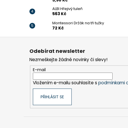
5,90 Kč
ALBI Hřejivý tuleň
563 Kč
Montessori Držák na tři tužky
72 Kč
Z
á
Odebírat newsletter
p
Nezmeškejte žádné novinky či slevy!
a
t
E-mail
í
Vložením e-mailu souhlasíte s
podmínkami o
PŘIHLÁSIT SE