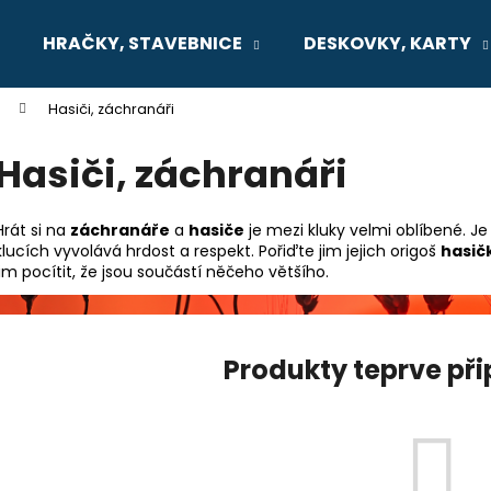
HRAČKY, STAVEBNICE
DESKOVKY, KARTY
Hasiči, záchranáři
Co potřebujete najít?
Hasiči, záchranáři
HLEDAT
Hrát si na
záchranáře
a
hasiče
je mezi kluky velmi oblíbené. Je
klucích vyvolává hrdost a respekt. Pořiďte jim jejich origoš
hasič
jim pocítit, že jsou součástí něčeho většího.
Doporučujeme
Produkty teprve př
SENTOSPHERE VYROB SI SÁM -
MONTESSORI M