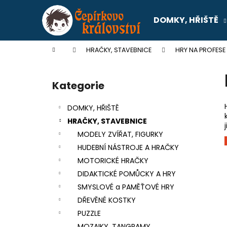
K
Přejít
na
o
DOMKY, HŘIŠTĚ
obsah
Zpět
Zpět
š
do
do
í
Domů
HRAČKY, STAVEBNICE
HRY NA PROFESE
k
obchodu
obchodu
P
o
Kategorie
Přeskočit
s
kategorie
t
DOMKY, HŘIŠTĚ
r
HRAČKY, STAVEBNICE
a
MODELY ZVÍŘAT, FIGURKY
n
HUDEBNÍ NÁSTROJE A HRAČKY
n
MOTORICKÉ HRAČKY
í
DIDAKTICKÉ POMŮCKY A HRY
p
SMYSLOVÉ a PAMĚŤOVÉ HRY
a
DŘEVĚNÉ KOSTKY
n
PUZZLE
SENTOSPHERE SLIME - TOVÁRNA NA
e
MOZAIKY, TANGRAMY