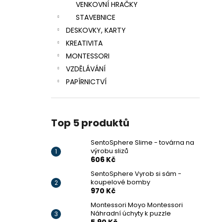
VENKOVNÍ HRAČKY
STAVEBNICE
DESKOVKY, KARTY
KREATIVITA
MONTESSORI
VZDĚLÁVÁNÍ
PAPÍRNICTVÍ
Top 5 produktů
SentoSphere Slime - továrna na
výrobu slizů
606 Kč
SentoSphere Vyrob si sám -
koupelové bomby
970 Kč
Montessori Moyo Montessori
Náhradní úchyty k puzzle