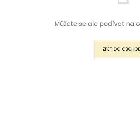
KOUPELOVÉ BOMBY
NÁHRADNÍ ÚCHYT
970 Kč
5,90 Kč
Můžete se ale podívat na o
ZPĚT DO OBCHO