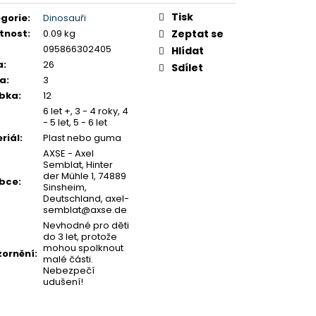
Y K PUZZLE
Tisk
gorie
:
Dinosauři
tnost
:
0.09 kg
Zeptat se
095866302405
Hlídat
a
:
26
Sdílet
ka
:
3
ubka
:
12
6 let +, 3 - 4 roky, 4
- 5 let, 5 - 6 let
riál
:
Plast nebo guma
AXSE - Axel
Semblat, Hinter
der Mühle 1, 74889
obce
:
Sinsheim,
Deutschland, axel-
semblat@axse.de
Nevhodné pro děti
do 3 let, protože
mohou spolknout
ornění
:
malé části.
Nebezpečí
udušení!