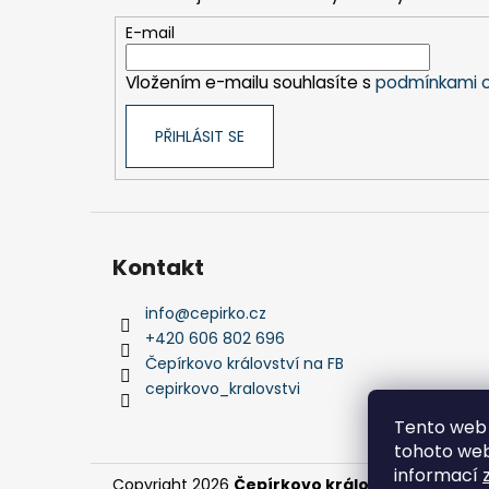
a
t
E-mail
í
Vložením e-mailu souhlasíte s
podmínkami o
PŘIHLÁSIT SE
Kontakt
info
@
cepirko.cz
+420 606 802 696
Čepírkovo království na FB
cepirkovo_kralovstvi
Tento web 
tohoto webu
informací
Copyright 2026
Čepírkovo království
. Všechna