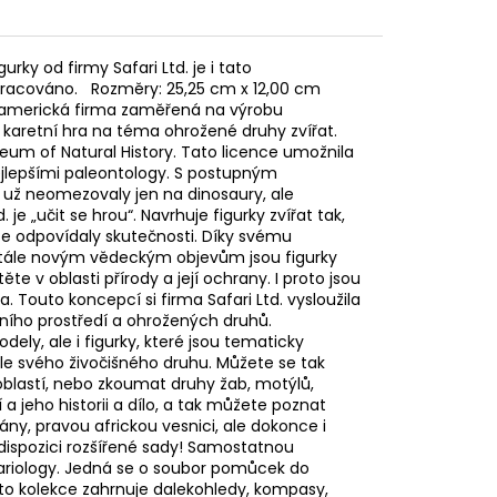
rky od firmy Safari Ltd. je i tato
pracováno. Rozměry: 25,25 cm x 12,00 cm
. je americká firma zaměřená na výrobu
 karetní hra na téma ohrožené druhy zvířat.
eum of Natural History. Tato licence umožnila
ejlepšími paleontology. S postupným
e už neomezovaly jen na dinosaury, ale
je „učit se hrou“. Navrhuje figurky zvířat tak,
ce odpovídaly skutečnosti. Díky svému
stále novým vědeckým objevům jsou figurky
ěte v oblasti přírody a její ochrany. I proto jsou
Touto koncepcí si firma Safari Ltd. vysloužila
ního prostředí a ohrožených druhů.
ely, ale i figurky, které jsou tematicky
dle svého živočišného druhu. Můžete se tak
 oblastí, nebo zkoumat druhy žab, motýlů,
í a jeho historii a dílo, a tak můžete poznat
ny, pravou africkou vesnici, ale dokonce i
 dispozici rozšířené sady! Samostatnou
afariology. Jedná se o soubor pomůcek do
ato kolekce zahrnuje dalekohledy, kompasy,