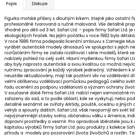
Popis
Diskuze
Figurka mořské příšery s dlouhým krkem. Stejně jako ostatní figu
profesionálně tvarovaná a ručně malovaná. Vše detailně pro
Vhodné pro děti od 3 let. Safari Ltd. – popis firmy Safari Ltd
ekologických hraček. Na jejím počátku v roce 1982 byla dětská
V roce 1986 firma podepsala licenční smlouvu s Carnegie Mus
vyrábět autentické modely dinosaurů ve spolupráci s jejich n
rozrůstáním firmy se začala rozšiřovat i série modelů, které s
nabízely pohled na celý svět. Hlavní myšlenkou firmy Safari Ltd. 
aby byly naprosto autentické a svou kvalitou co možná nejví
ručnímu zpracování je každý výrobek jedinečný. Vzhledem k 
neustále aktualizovány, mají tak pozitivní vliv na vzdělávání dít
velmi oblíbenou vzdělávací pomůckou pedagogů celého světa. 
řadu ocenění za podporu vzdělanosti a význam ochrany život
V současné době firma Safari Ltd. nabízí nejen samostatné mod
zařazeny do sad, a to podle oblastí, kde se vyskytují, nebo po
detailně seznámit se zvířaty Arktidy, pouště, oceánu a jiných
velryb a spousty dalších. Safari Ltd. však neopomíjí ani svět lid
nejvýznamnější stavby světa, občanskou válku v Americe, indiá
dopravní prostředky a vesmír. Pro opravdové sběratele jsou k
kapitolou výrobků firmy Safari Ltd. jsou produkty z kolekce S
přírody a modely pro pozorování života živočichů a rostlin. T