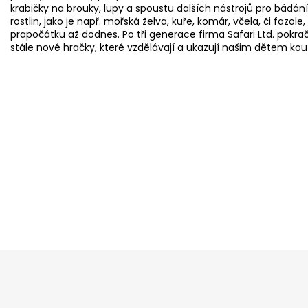
krabičky na brouky, lupy a spoustu dalších nástrojů pro bádání, 
rostlin, jako je např. mořská želva, kuře, komár, včela, či fazo
prapočátku až dodnes. Po tři generace firma Safari Ltd. pokraču
stále nové hračky, které vzdělávají a ukazují našim dětem kouz