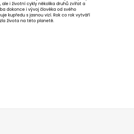
ale i životní cykly několika druhů zvířat a
le, ba dokonce i vývoj člověka od svého
je kupředu s jasnou vizí. Rok co rok vytváří
la života na této planetě.