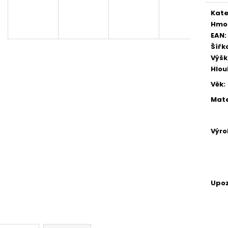
KOUPELOVÉ BOMBY
NÁHRADNÍ ÚCHYT
Kate
970 Kč
5,90 Kč
Hmo
EAN
:
Šířk
Výš
Hlo
Věk
:
Mate
Výr
Upoz