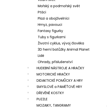
VÝROBU SLIZŮ
l
Mořský a podmořský svět
606 Kč
Ptáci
Plazi a obojživelníci
Hmyz, pavouci
Fantasy figurky
Tuby s figurkami
Životní cyklus, vývoj člověka
3D herní batůžky Animal Planet
Lidé
Ohrady, příslušenství
HUDEBNÍ NÁSTROJE A HRAČKY
MOTORICKÉ HRAČKY
DIDAKTICKÉ POMŮCKY A HRY
SMYSLOVÉ a PAMĚŤOVÉ HRY
DŘEVĚNÉ KOSTKY
PUZZLE
MOZAIKY, TANGRAMY