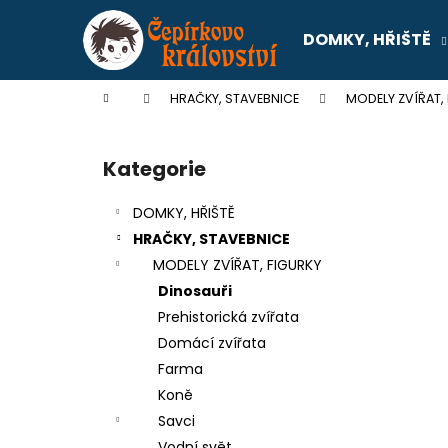
K
Přejít
na
o
DOMKY, HŘIŠTĚ
obsah
Zpět
Zpět
š
do
do
í
Domů
HRAČKY, STAVEBNICE
MODELY ZVÍŘAT,
k
obchodu
obchodu
P
o
Kategorie
Přeskočit
s
kategorie
t
DOMKY, HŘIŠTĚ
r
HRAČKY, STAVEBNICE
a
MODELY ZVÍŘAT, FIGURKY
n
Dinosauři
n
Prehistorická zvířata
í
Domácí zvířata
p
Farma
a
Koně
n
Savci
SENTOSPHERE SLIME - TOVÁRNA NA
e
Vodní svět