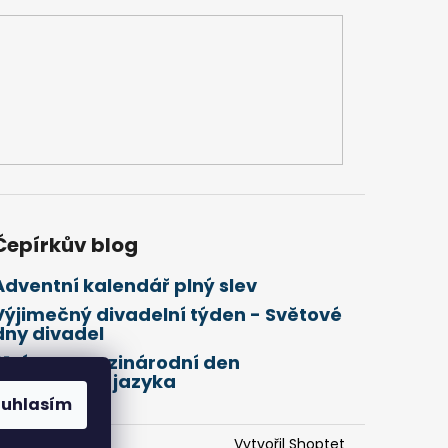
Čepírkův blog
Adventní kalendář plný slev
Výjimečný divadelní týden - Světové
dny divadel
21. února Mezinárodní den
mateřského jazyka
ouhlasím
Vytvořil Shoptet