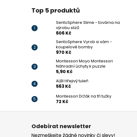
Top 5 produktů
SentoSphere Slime - továrna na
výrobu slizů
606 Kč
SentoSphere Vyrob si sám -
koupelové bomby
970 Kč
Montessori Moyo Montessori
Náhradní úchyty k puzzle
5,90 Kč
ALBI Hřejivý tuleň
563 Kč
Montessori Držák na tři tužky
72 Kč
Z
á
Odebírat newsletter
p
Nezmeškejte žádné novinky či slevy!