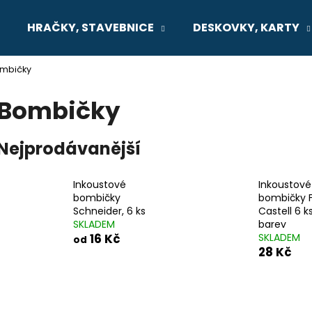
HRAČKY, STAVEBNICE
DESKOVKY, KARTY
mbičky
Co potřebujete najít?
Bombičky
HLEDAT
Nejprodávanější
Inkoustové
Inkoustové
Doporučujeme
bombičky
bombičky 
Schneider, 6 ks
Castell 6 k
SKLADEM
barev
16 Kč
SKLADEM
od
28 Kč
SENTOSPHERE VYROB SI SÁM -
MONTESSORI M