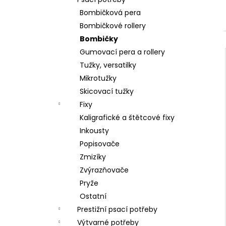
VÝROBU SLIZŮ
l
Bombičková pera
606 Kč
Bombičkové rollery
Bombičky
Gumovací pera a rollery
Tužky, versatilky
Mikrotužky
Skicovací tužky
Fixy
Kaligrafické a štětcové fixy
Inkousty
Popisovače
Zmizíky
Zvýrazňovače
Pryže
Ostatní
Prestižní psací potřeby
Výtvarné potřeby