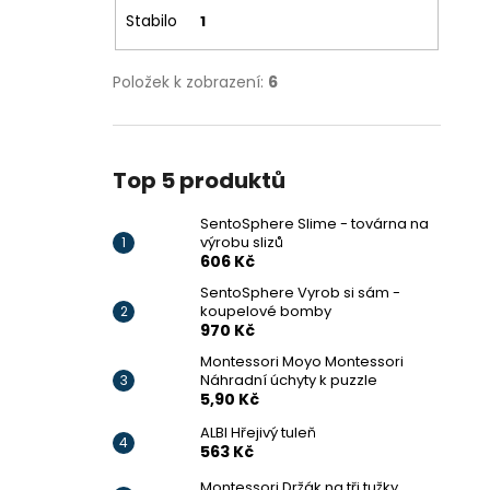
Stabilo
1
Položek k zobrazení:
6
Top 5 produktů
SentoSphere Slime - továrna na
výrobu slizů
606 Kč
SentoSphere Vyrob si sám -
koupelové bomby
970 Kč
Montessori Moyo Montessori
Náhradní úchyty k puzzle
5,90 Kč
ALBI Hřejivý tuleň
563 Kč
Montessori Držák na tři tužky