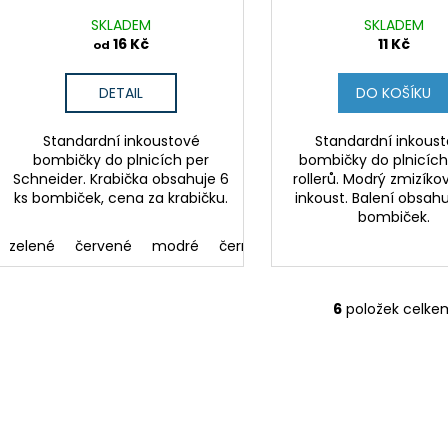
SKLADEM
SKLADEM
16 Kč
11 Kč
od
DETAIL
DO KOŠÍKU
Standardní inkoustové
Standardní inkous
bombičky do plnicích per
bombičky do plnicích
Schneider. Krabička obsahuje 6
rollerů. Modrý zmizíko
ks bombiček, cena za krabičku.
inkoust. Balení obsahu
bombiček.
zelené
červené
modré
černé
koňakové
meruňkové
6
položek celke
O
v
l
á
d
a