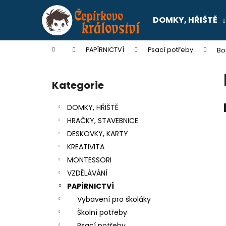
K
Přejít
na
o
DOMKY, HŘIŠTĚ
obsah
Zpět
Zpět
š
do
do
í
Domů
PAPÍRNICTVÍ
Psací potřeby
Bo
k
obchodu
obchodu
P
o
Kategorie
Přeskočit
s
kategorie
t
DOMKY, HŘIŠTĚ
r
HRAČKY, STAVEBNICE
a
DESKOVKY, KARTY
n
KREATIVITA
n
MONTESSORI
í
VZDĚLÁVÁNÍ
p
PAPÍRNICTVÍ
a
Vybavení pro školáky
n
Školní potřeby
SENTOSPHERE SLIME - TOVÁRNA NA
e
Psací potřeby