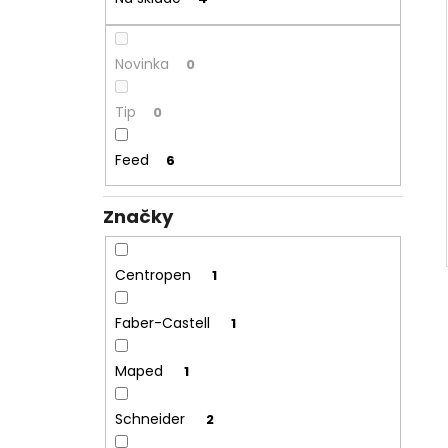
Novinka
0
Tip
0
Feed
6
Značky
Centropen
1
Faber-Castell
1
Maped
1
Schneider
2