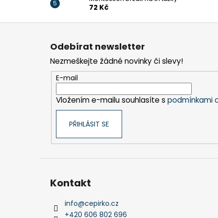
72 Kč
Z
á
Odebírat newsletter
p
Nezmeškejte žádné novinky či slevy!
a
t
E-mail
í
Vložením e-mailu souhlasíte s
podmínkami o
PŘIHLÁSIT SE
Kontakt
info
@
cepirko.cz
+420 606 802 696