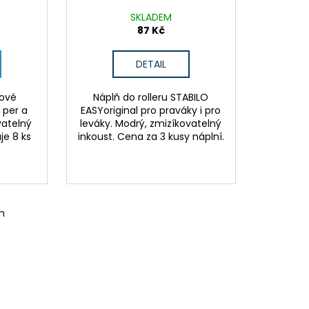
SKLADEM
87 Kč
DETAIL
tové
Náplň do rolleru STABILO
 per a
EASYoriginal pro praváky i pro
vatelný
leváky. Modrý, zmizíkovatelný
je 8 ks
inkoust. Cena za 3 kusy náplní.
žluté
fialové
růžové
ledová modrá
oceánová modrá
m