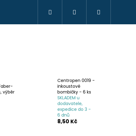
Hledat
Přihlášení
Nákupní
KREATIVITA
MONTESSORI
VZDĚLÁVÁ
košík
Centropen 0019 -
Faber-
inkoustové
s, výběr
bombičky - 6 ks
SKLADEM u
dodavatele,
expedice do 3 -
6 dnů
8,50 Kč
OYO MONTESSORI