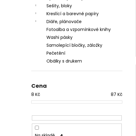
Sešity, bloky
Kreslící a barevné papíry
Diáře, plánovače
Fotoalba a vzpomínkové knihy
Washi pásky
Samolepící bločky, záložky
Pečetění
Obálky s drukem
Cena
8
Kč
87
Kč
Na skladě
4