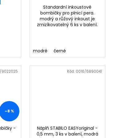
Standardní inkoustové
bombičky pro plnicí pera.
modrý a růžový inkoust je
zmizíkovatelný 6 ks v balení.
modré
černé
/9022025
Kód:
0016/6890041
–8 %
bičky -
Náplň STABILO EASYoriginal -
0,5 mm, 3 ks v balení, modrá