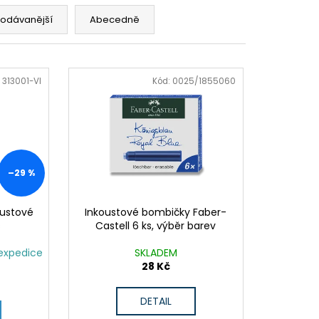
Y K PUZZLE
rodávanější
Abecedně
:
313001-VI
Kód:
0025/1855060
–29 %
oustové
Inkoustové bombičky Faber-
s
Castell 6 ks, výběr barev
expedice
SKLADEM
28 Kč
DETAIL