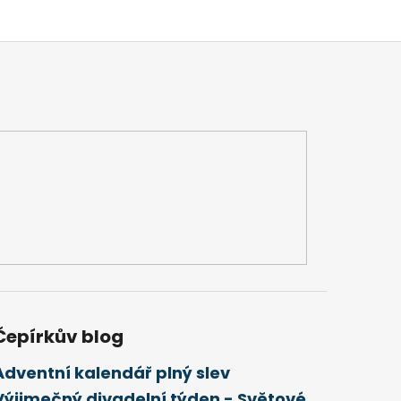
Čepírkův blog
Adventní kalendář plný slev
Výjimečný divadelní týden - Světové