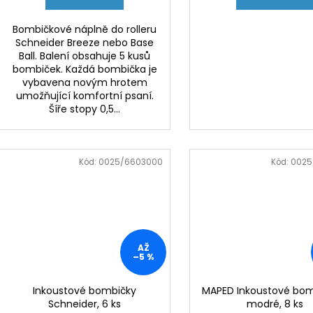
Bombičkové náplně do rolleru
Schneider Breeze nebo Base
Ball. Balení obsahuje 5 kusů
bombiček. Každá bombička je
vybavena novým hrotem
umožňující komfortní psaní.
Šíře stopy 0,5...
Kód:
0025/6603000
Kód:
0025
AŽ
–5 %
Inkoustové bombičky
MAPED Inkoustové bom
Schneider, 6 ks
modré, 8 ks