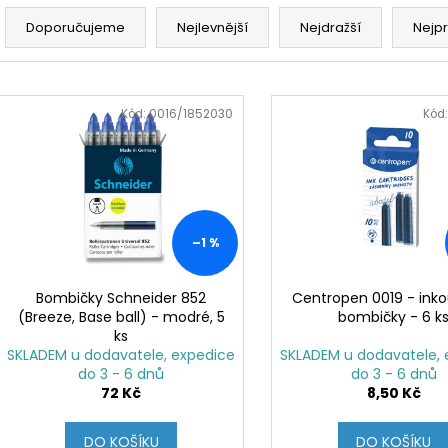
Ř
KOUPELOVÉ BOMBY
NÁHRADNÍ ÚCHYT
a
970 Kč
5,90 Kč
Doporučujeme
Nejlevnější
Nejdražší
Nejp
z
e
V
n
ý
Kód:
0016/1852030
Kód
í
p
p
i
r
s
o
p
d
r
–1 %
u
o
k
d
Bombičky Schneider 852
Centropen 0019 - ink
t
(Breeze, Base ball) - modré, 5
bombičky - 6 k
u
ks
ů
k
SKLADEM u dodavatele, expedice
SKLADEM u dodavatele, 
t
do 3 - 6 dnů
do 3 - 6 dnů
72 Kč
8,50 Kč
ů
DO KOŠÍKU
DO KOŠÍKU