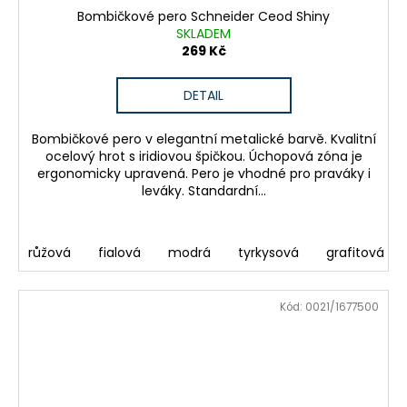
Bombičkové pero Schneider Ceod Shiny
SKLADEM
269 Kč
DETAIL
Bombičkové pero v elegantní metalické barvě. Kvalitní
ocelový hrot s iridiovou špičkou. Úchopová zóna je
ergonomicky upravená. Pero je vhodné pro praváky i
leváky. Standardní...
růžová
fialová
modrá
tyrkysová
grafitová
Kód:
0021/1677500