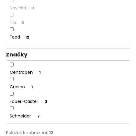
č
u
Novinka
0
j
e
Tip
0
m
e
Feed
12
SENTOSPHERE
Značky
SLIME
-
TOVÁRNA
Centropen
NA
1
VÝROBU
SLIZŮ
Cresco
1
606
Kč
Faber-Castell
3
Schneider
7
Položek k zobrazení:
12