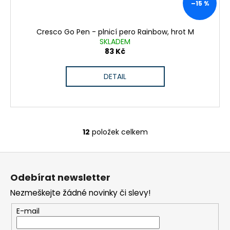
–15 %
Cresco Go Pen - plnicí pero Rainbow, hrot M
SKLADEM
83 Kč
DETAIL
12
položek celkem
O
v
Z
l
á
á
Odebírat newsletter
d
p
a
Nezmeškejte žádné novinky či slevy!
a
c
t
E-mail
í
í
p