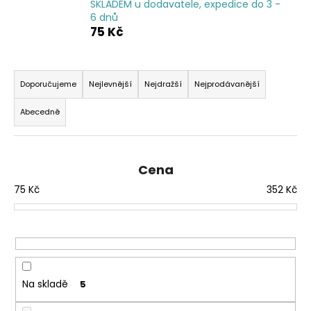
SKLADEM u dodavatele, expedice do 3 -
a
6 dnů
75 Kč
j
í
Ř
t
a
?
Doporučujeme
Nejlevnější
Nejdražší
Nejprodávanější
z
Abecedně
e
n
í
HLEDAT
Cena
p
75
Kč
352
Kč
r
o
D
d
o
u
p
k
o
r
t
Na skladě
5
u
ů