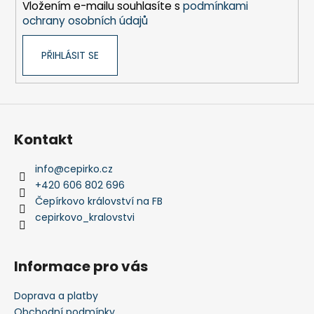
Vložením e-mailu souhlasíte s
podmínkami
r
ochrany osobních údajů
v
k
PŘIHLÁSIT SE
y
v
ý
p
i
s
Kontakt
u
info
@
cepirko.cz
+420 606 802 696
Čepírkovo království na FB
cepirkovo_kralovstvi
Informace pro vás
Doprava a platby
Obchodní podmínky