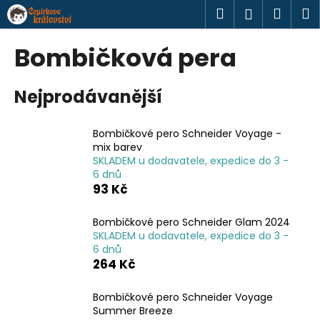
K
Přejít
Hledat
Náku
M
Přihlášen
na
o
obsah
Zpět
Zpět
košík
š
Bombičková pera
í
C
k
Nejprodávanější
o
p
o
Bombičkové pero Schneider Voyage -
mix barev
t
SKLADEM u dodavatele, expedice do 3 -
ř
6 dnů
e
93 Kč
b
u
Bombičkové pero Schneider Glam 2024
SKLADEM u dodavatele, expedice do 3 -
j
6 dnů
e
264 Kč
t
e
Bombičkové pero Schneider Voyage
Summer Breeze
n