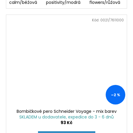
calm/béžová
positivity/modrá
flowers/růžová
Kód:
0021/7611000
–2 %
Bombičkové pero Schneider Voyage - mix barev
SKLADEM u dodavatele, expedice do 3 - 6 dnů
93 Kč