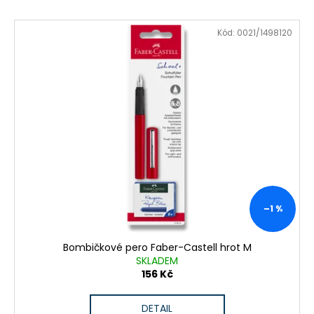
V
Kód:
0021/1498120
ý
p
i
s
p
r
o
d
u
k
–1 %
t
ů
Bombičkové pero Faber-Castell hrot M
SKLADEM
156 Kč
DETAIL