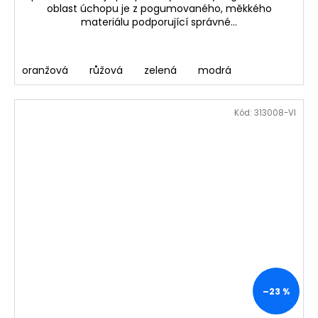
oblast úchopu je z pogumovaného, měkkého
materiálu podporující správné...
oranžová
růžová
zelená
modrá
Kód:
313008-VI
–23 %