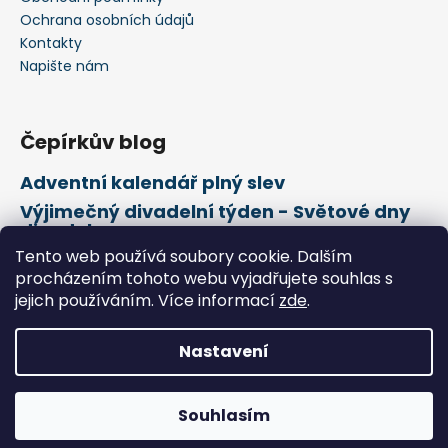
Ochrana osobních údajů
Kontakty
Napište nám
Čepírkův blog
Adventní kalendář plný slev
Výjimečný divadelní týden - Světové dny
divadel
Tento web používá soubory cookie. Dalším
21. února Mezinárodní den mateřského
jazyka
procházením tohoto webu vyjadřujete souhlas s
jejich používáním. Více informací
zde
.
Vytvořil Shoptet
Nastavení
Copyright 2026
Čepírkovo království
. Všechna práva
vyhrazena.
Souhlasím