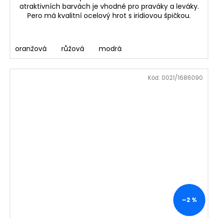
atraktivních barvách je vhodné pro praváky a leváky.
Pero má kvalitní ocelový hrot s iridiovou špičkou.
oranžová
růžová
modrá
Kód:
0021/1686090
–2 %