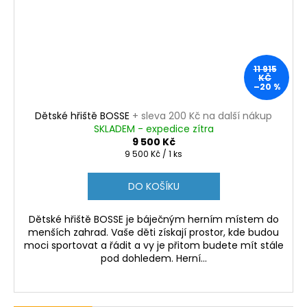
11 915
KČ
–20 %
Dětské hřiště BOSSE
+ sleva 200 Kč na další nákup
SKLADEM - expedice zítra
9 500 Kč
Měrná
9 500 Kč / 1 ks
cena:
DO KOŠÍKU
Dětské hřiště BOSSE je báječným herním místem do
menších zahrad. Vaše děti získají prostor, kde budou
moci sportovat a řádit a vy je přitom budete mít stále
pod dohledem. Herní...