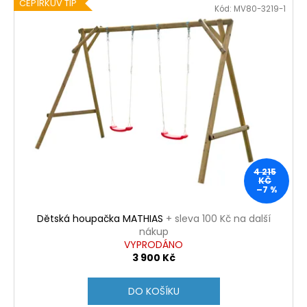
č
ČEPÍRKŮV TIP
Kód:
MV80-3219-1
u
j
e
m
e
SENTOSPHERE
SLIME
-
TOVÁRNA
NA
4 215
VÝROBU
KČ
SLIZŮ
–7 %
606
Kč
Dětská houpačka MATHIAS
+ sleva 100 Kč na další
nákup
VYPRODÁNO
3 900 Kč
DO KOŠÍKU