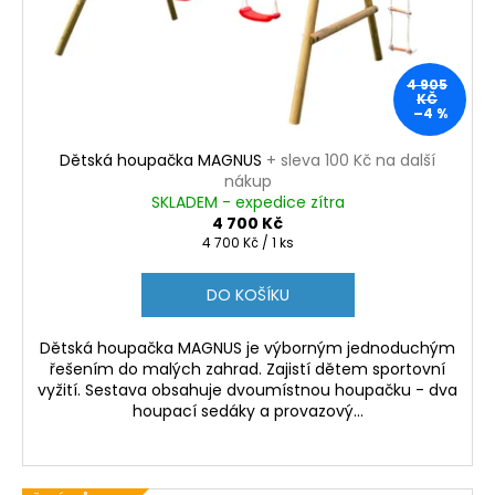
o
t
a
d
ů
j
u
í
4 905
k
KČ
t
–4 %
t
?
ů
Dětská houpačka MAGNUS
+ sleva 100 Kč na další
nákup
SKLADEM - expedice zítra
4 700 Kč
Měrná
4 700 Kč / 1 ks
HLEDAT
cena:
DO KOŠÍKU
Dětská houpačka MAGNUS je výborným jednoduchým
D
řešením do malých zahrad. Zajistí dětem sportovní
o
vyžití. Sestava obsahuje dvoumístnou houpačku - dva
p
houpací sedáky a provazový...
o
r
u