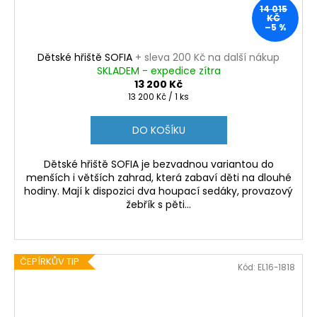
14 015
KČ
–5 %
Dětské hřiště SOFIA
+ sleva 200 Kč na další nákup
SKLADEM - expedice zítra
13 200 Kč
Měrná
13 200 Kč / 1 ks
cena:
DO KOŠÍKU
Dětské hřiště SOFIA je bezvadnou variantou do
menších i větších zahrad, která zabaví děti na dlouhé
hodiny. Mají k dispozici dva houpací sedáky, provazový
žebřík s pěti...
ČEPÍRKŮV TIP
Kód:
EL16-1818