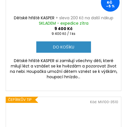
KČ
–5 %
Dětské hřiště KASPER
+ sleva 200 Kč na další nákup
SKLADEM - expedice zítra
9 400 Kč
Měrná
9 400 Kč / 1 ks
cena:
DO KOŠÍKU
Dětské hřiště KASPER si zamilují všechny děti, které
milují lézt a vznášet se ke hvězdám a pozorovat život
na nebi. Houpačka umožní dětem vznést se k výškám,
houpací hnízdo...
ČEPÍRKŮV TIP
Kód:
MV100-3510