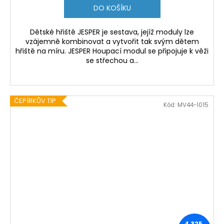
DO KOŠÍKU
Dětské hřiště JESPER je sestava, jejíž moduly lze
vzájemně kombinovat a vytvořit tak svým dětem
hřiště na míru. JESPER Houpací modul se připojuje k věži
se střechou a...
ČEPÍRKŮV TIP
Kód:
MV44-1015
4 325