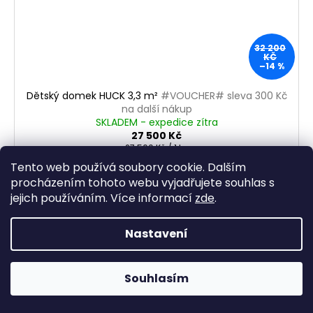
32 200
KČ
–14 %
Dětský domek HUCK 3,3 m²
#VOUCHER# sleva 300 Kč
na další nákup
SKLADEM - expedice zítra
27 500 Kč
Měrná
27 500 Kč / 1 ks
cena:
Tento web používá soubory cookie. Dalším
DO KOŠÍKU
procházením tohoto webu vyjadřujete souhlas s
jejich používáním. Více informací
zde
.
Dětský domeček HUCK je naprosto nepřehlédnutelný.
Jeho zajímavý a chytlavý design připomíná cirkusové
Nastavení
domečky na kolečkách. A kdo z nás někdy v životě
aspoň chvíli netoužil...
Souhlasím