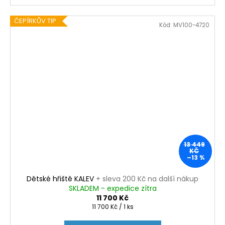
ČEPÍRKŮV TIP
Kód:
MV100-4720
13 449
KČ
–13 %
Dětské hřiště KALEV
+ sleva 200 Kč na další nákup
SKLADEM - expedice zítra
11 700 Kč
Měrná
11 700 Kč / 1 ks
cena: