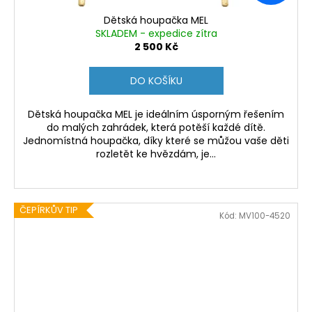
Dětská houpačka MEL
SKLADEM - expedice zítra
2 500 Kč
DO KOŠÍKU
Dětská houpačka MEL je ideálním úsporným řešením
do malých zahrádek, která potěší každé dítě.
Jednomístná houpačka, díky které se můžou vaše děti
rozletět ke hvězdám, je...
ČEPÍRKŮV TIP
Kód:
MV100-4520