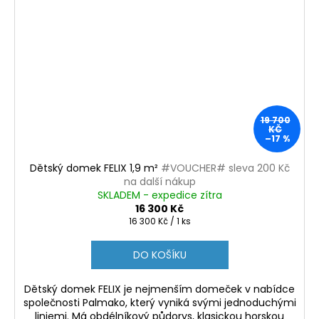
19 700
KČ
–17 %
Dětský domek FELIX 1,9 m²
#VOUCHER# sleva 200 Kč
na další nákup
SKLADEM - expedice zítra
16 300 Kč
Měrná
16 300 Kč / 1 ks
cena:
DO KOŠÍKU
Dětský domek FELIX je nejmenším domeček v nabídce
společnosti Palmako, který vyniká svými jednoduchými
liniemi. Má obdélníkový půdorys, klasickou horskou