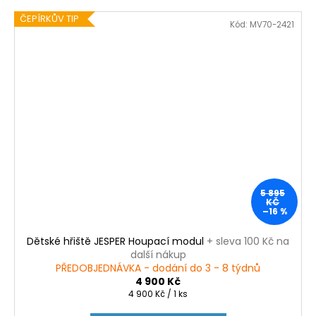
ČEPÍRKŮV TIP
Kód:
MV70-2421
5 895
KČ
–16 %
Dětské hřiště JESPER Houpací modul
+ sleva 100 Kč na
další nákup
PŘEDOBJEDNÁVKA - dodání do 3 - 8 týdnů
4 900 Kč
Měrná
4 900 Kč / 1 ks
cena: