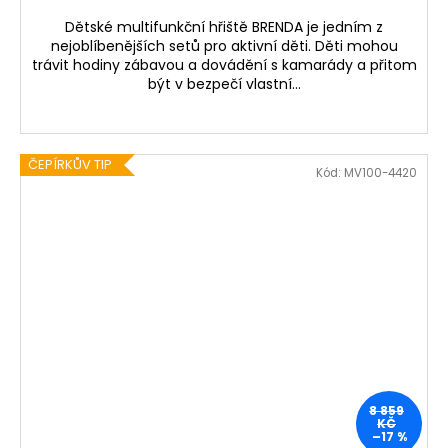
Dětské multifunkční hřiště BRENDA je jedním z
nejoblíbenějších setů pro aktivní děti. Děti mohou
trávit hodiny zábavou a dovádění s kamarády a přitom
být v bezpečí vlastní...
ČEPÍRKŮV TIP
Kód:
MV100-4420
8 859
KČ
–17 %