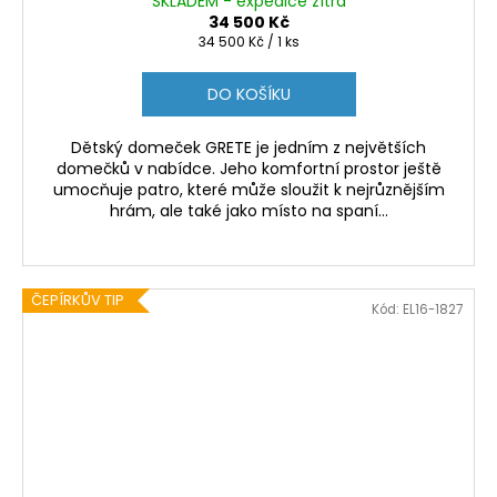
SKLADEM - expedice zítra
34 500 Kč
Měrná
34 500 Kč / 1 ks
cena:
DO KOŠÍKU
Dětský domeček GRETE je jedním z největších
domečků v nabídce. Jeho komfortní prostor ještě
umocňuje patro, které může sloužit k nejrůznějším
hrám, ale také jako místo na spaní...
ČEPÍRKŮV TIP
Kód:
EL16-1827