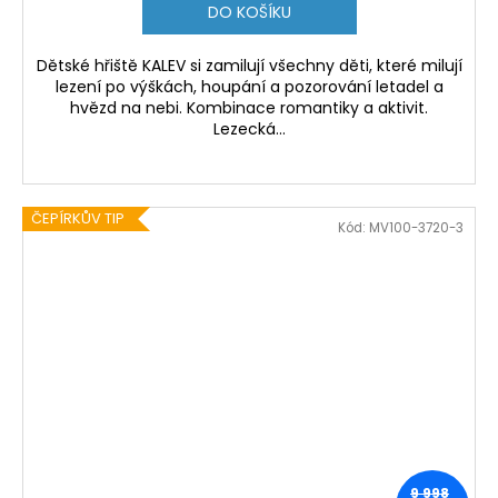
DO KOŠÍKU
Dětské hřiště KALEV si zamilují všechny děti, které milují
lezení po výškách, houpání a pozorování letadel a
hvězd na nebi. Kombinace romantiky a aktivit.
Lezecká...
ČEPÍRKŮV TIP
Kód:
MV100-3720-3
9 998