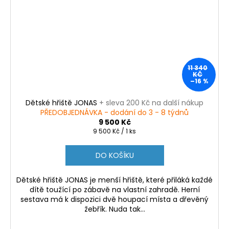
11 340
KČ
–16 %
Dětské hřiště JONAS
+ sleva 200 Kč na další nákup
PŘEDOBJEDNÁVKA - dodání do 3 - 8 týdnů
9 500 Kč
Měrná
9 500 Kč / 1 ks
cena:
DO KOŠÍKU
Dětské hřiště JONAS je menší hřiště, které přiláká každé
dítě toužící po zábavě na vlastní zahradě. Herní
sestava má k dispozici dvě houpací místa a dřevěný
žebřík. Nuda tak...