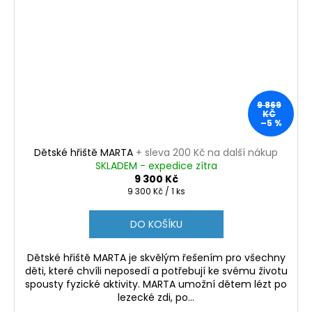
9 869
KČ
–5 %
Dětské hřiště MARTA
+ sleva 200 Kč na další nákup
SKLADEM - expedice zítra
9 300 Kč
Měrná
9 300 Kč / 1 ks
cena:
DO KOŠÍKU
Dětské hřiště MARTA je skvělým řešením pro všechny
děti, které chvíli neposedí a potřebují ke svému životu
spousty fyzické aktivity. MARTA umožní dětem lézt po
lezecké zdi, po...