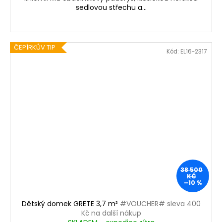
sedlovou střechu a...
ČEPÍRKŮV TIP
Kód:
EL16-2317
38 500
KČ
–10 %
Dětský domek GRETE 3,7 m²
#VOUCHER# sleva 400
Kč na další nákup