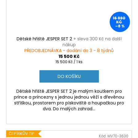
16 990
KČ
–8 %
Dětské hřiště JESPER SET 2
+ sleva 300 Kč na další
nákup
PŘEDOBJEDNÁVKA - dodání do 3 - 8 týdnů
15 500 Kč
Měrná
15 500 Kč / 1 ks
cena:
DO KOŠÍKU
Dětské hřiště JESPER SET 2 je malým koutkem pro
prince a princezny s jednou jednou věží s dřevěnou
stříškou, prostorem pro pískoviště a houpačkou pro
dva. Do malých zahrad...
ČEPÍRKŮV TIP
Kód:
MV70-3630