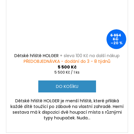
6 954
KČ
–20 %
Dětské hřiště HOLGER
+ sleva 100 Kč na další nákup
PŘEDOBJEDNÁVKA - dodání do 3 - 8 týdnů
5 500 Kč
Měrná
5 500 Kč / 1 ks
cena:
DO KOŠÍKU
Dětské hřiště HOLGER je menší hřiště, které přiláká
každé dítě toužící po zábavě na vlastní zahradě. Herní
sestava má k dispozici dvě houpací místa s různými
typy houpaček. Nuda...