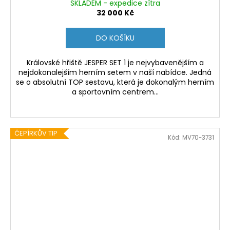
SKLADEM - expedice zítra
32 000 Kč
DO KOŠÍKU
Královské hřiště JESPER SET 1 je nejvybavenějším a
nejdokonalejším herním setem v naší nabídce. Jedná
se o absolutní TOP sestavu, která je dokonalým herním
a sportovním centrem...
ČEPÍRKŮV TIP
Kód:
MV70-3731