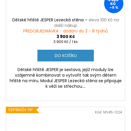
KČ
–9 %
Dětské hřiště JESPER Lezecká stěna
+ sleva 100 Kč na
další nákup
PŘEDOBJEDNÁVKA - dodání do 3 - 8 týdnů
3 900 Kč
Měrná
3 900 Kč / 1 ks
cena:
DO KOŠÍKU
Dětské hřiště JESPER je sestava, jejíž moduly lze
vzájemně kombinovat a vytvořit tak svým dětem
hřiště na míru. Modul JESPER Lezecká stěna se připojuje
k věži se střechou....
ČEPÍRKŮV TIP
Kód:
MV45-1224