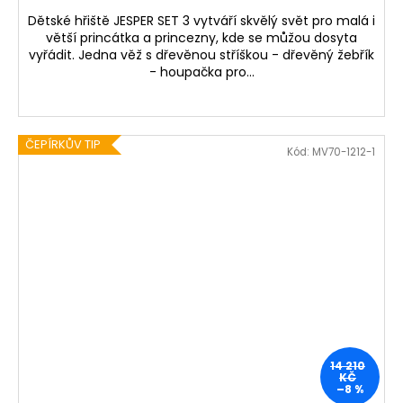
Dětské hřiště JESPER SET 3 vytváří skvělý svět pro malá i
větší princátka a princezny, kde se můžou dosyta
vyřádit. Jedna věž s dřevěnou stříškou - dřevěný žebřík
- houpačka pro...
ČEPÍRKŮV TIP
Kód:
MV70-1212-1
14 210
KČ
–8 %