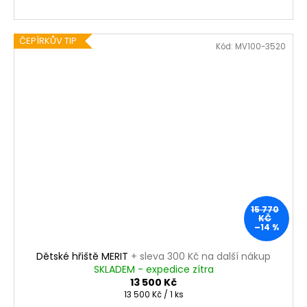
ČEPÍRKŮV TIP
Kód:
MV100-3520
15 770
KČ
–14 %
Dětské hřiště MERIT
+ sleva 300 Kč na další nákup
SKLADEM - expedice zítra
13 500 Kč
Měrná
13 500 Kč / 1 ks
cena: