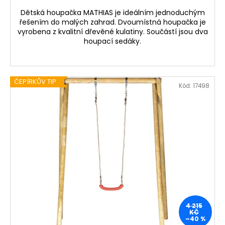
Dětská houpačka MATHIAS je ideálním jednoduchým
řešením do malých zahrad. Dvoumístná houpačka je
vyrobena z kvalitní dřevěné kulatiny. Součástí jsou dva
houpací sedáky.
ČEPÍRKŮV TIP
Kód:
17498
4 215
KČ
–40 %