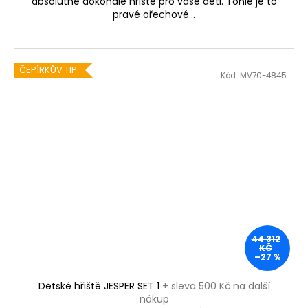
absolutně dokonalé hřiště pro vaše děti. Tohle je to
pravé ořechové...
ČEPÍRKŮV TIP
Kód:
MV70-4845
44 312
KČ
–27 %
Dětské hřiště JESPER SET 1
+ sleva 500 Kč na další
nákup