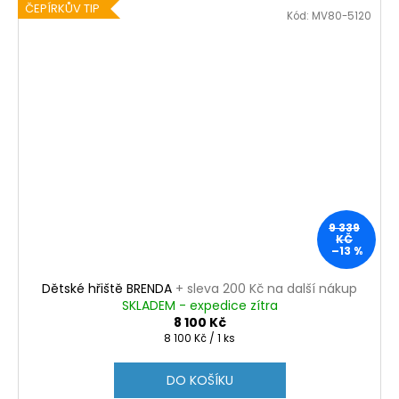
ČEPÍRKŮV TIP
Kód:
MV80-5120
9 339
KČ
–13 %
Dětské hřiště BRENDA
+ sleva 200 Kč na další nákup
SKLADEM - expedice zítra
8 100 Kč
Měrná
8 100 Kč / 1 ks
cena:
DO KOŠÍKU