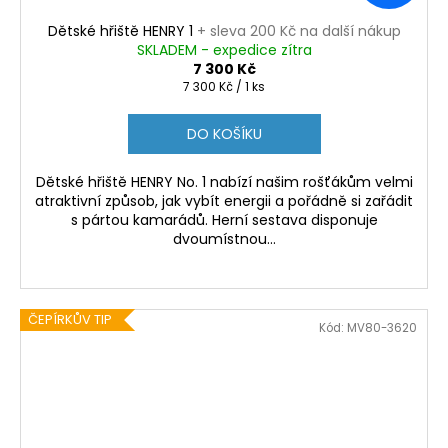
Dětské hřiště HENRY 1
+ sleva 200 Kč na další nákup
SKLADEM - expedice zítra
7 300 Kč
Měrná
7 300 Kč / 1 ks
cena:
DO KOŠÍKU
Dětské hřiště HENRY No. 1 nabízí našim rošťákům velmi
atraktivní způsob, jak vybít energii a pořádně si zařádit
s pártou kamarádů. Herní sestava disponuje
dvoumístnou...
ČEPÍRKŮV TIP
Kód:
MV80-3620