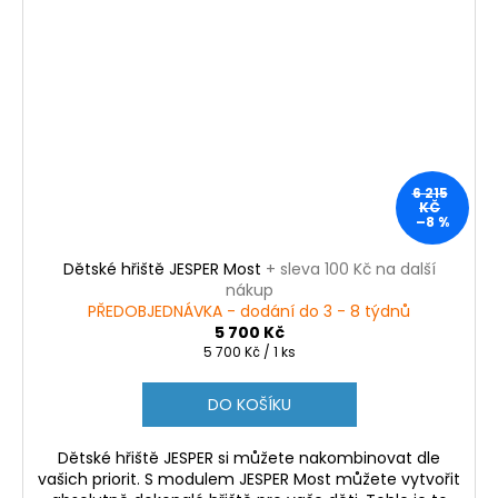
6 215
KČ
–8 %
Dětské hřiště JESPER Most
+ sleva 100 Kč na další
nákup
PŘEDOBJEDNÁVKA - dodání do 3 - 8 týdnů
5 700 Kč
Měrná
5 700 Kč / 1 ks
cena:
DO KOŠÍKU
Dětské hřiště JESPER si můžete nakombinovat dle
vašich priorit. S modulem JESPER Most můžete vytvořit