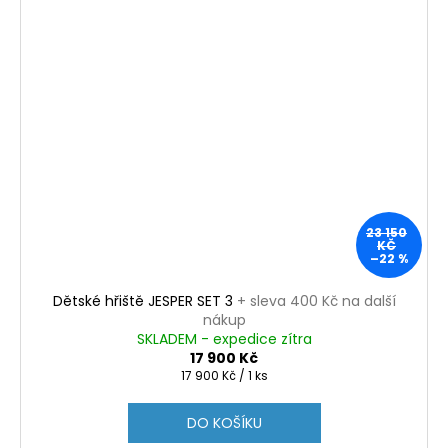
23 150
KČ
–22 %
Dětské hřiště JESPER SET 3
+ sleva 400 Kč na další
nákup
SKLADEM - expedice zítra
17 900 Kč
Měrná
17 900 Kč / 1 ks
cena:
DO KOŠÍKU