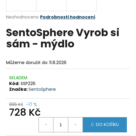
a
j
Průměrné
Neohodnoceno
Podrobnosti hodnocení
í
hodnocení
SentoSphere Vyrob si
produktu
t
je
?
sám - mýdlo
0,0
z
5
hvězdiček.
Můžeme doručit do:
11.8.2026
HLEDAT
SKLADEM
Kód:
SSP226
Značka:
SentoSphere
D
o
885 Kč
–17 %
728 Kč
p
o
Měrná
r
DO KOŠÍKU
cena:
u