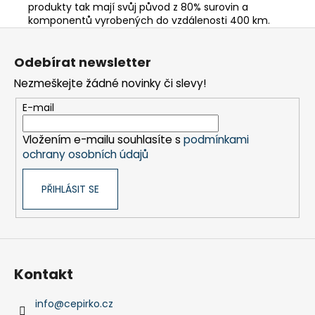
produkty tak mají svůj původ z 80% surovin a
komponentů vyrobených do vzdálenosti 400 km.
Z
á
Odebírat newsletter
p
Nezmeškejte žádné novinky či slevy!
a
t
E-mail
í
Vložením e-mailu souhlasíte s
podmínkami
ochrany osobních údajů
PŘIHLÁSIT SE
Kontakt
info
@
cepirko.cz