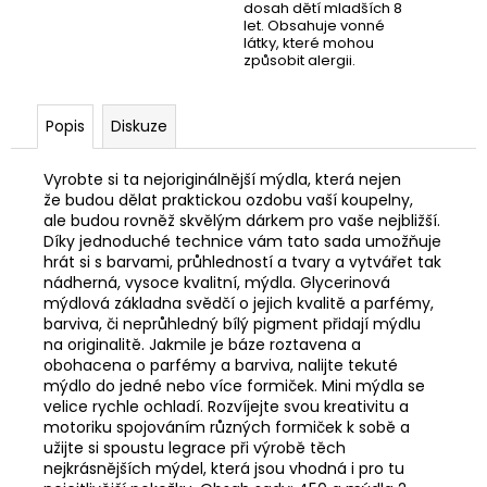
dosah dětí mladších 8
let. Obsahuje vonné
látky, které mohou
způsobit alergii.
Popis
Diskuze
Vyrobte si ta nejoriginálnější mýdla, která nejen
že budou dělat praktickou ozdobu vaší koupelny,
ale budou rovněž skvělým dárkem pro vaše nejbližší.
Díky jednoduché technice vám tato sada umožňuje
hrát si s barvami, průhledností a tvary a vytvářet tak
nádherná, vysoce kvalitní, mýdla. Glycerinová
mýdlová základna svědčí o jejich kvalitě a parfémy,
barviva, či neprůhledný bílý pigment přidají mýdlu
na originalitě. Jakmile je báze roztavena a
obohacena o parfémy a barviva, nalijte tekuté
mýdlo do jedné nebo více formiček. Mini mýdla se
velice rychle ochladí. Rozvíjejte svou kreativitu a
motoriku spojováním různých formiček k sobě a
užijte si spoustu legrace při výrobě těch
nejkrásnějších mýdel, která jsou vhodná i pro tu