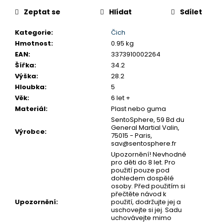
č
u
Zeptat se
Hlídat
Sdílet
j
e
Kategorie
:
Čich
m
Hmotnost
:
0.95 kg
e
EAN
:
3373910002264
Šířka
:
34.2
Výška
:
28.2
SENTOSPHERE
Hloubka
:
5
VYROB
Věk
:
6 let +
SI
Materiál
:
Plast nebo guma
SÁM
-
SentoSphere, 59 Bd du
KOUPELOVÉ
General Martial Valin,
Výrobce
:
BOMBY
75015 - Paris,
sav@sentosphere.fr
970
Upozornění! Nevhodné
Kč
pro děti do 8 let. Pro
použití pouze pod
dohledem dospělé
osoby. Před použitím si
přečtěte návod k
Upozornění
:
použití, dodržujte jej a
uschovejte si jej. Sadu
uchovávejte mimo