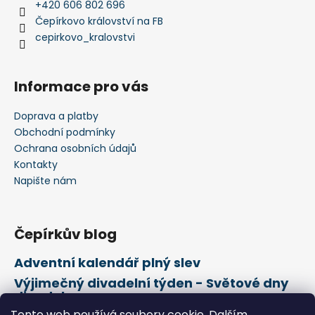
+420 606 802 696
Čepírkovo království na FB
cepirkovo_kralovstvi
Informace pro vás
Doprava a platby
Obchodní podmínky
Ochrana osobních údajů
Kontakty
Napište nám
Čepírkův blog
Adventní kalendář plný slev
Výjimečný divadelní týden - Světové dny
divadel
Tento web používá soubory cookie. Dalším