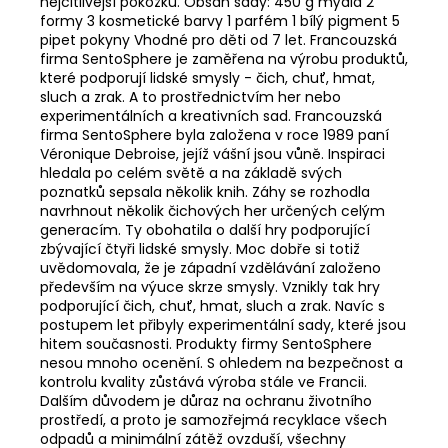
nejcitlivější pokožku. Obsah sady: 450 g mýdla 2
formy 3 kosmetické barvy 1 parfém 1 bílý pigment 5
pipet pokyny Vhodné pro děti od 7 let. Francouzská
firma SentoSphere je zaměřena na výrobu produktů,
které podporují lidské smysly - čich, chuť, hmat,
sluch a zrak. A to prostřednictvím her nebo
experimentálních a kreativních sad. Francouzská
firma SentoSphere byla založena v roce 1989 paní
Véronique Debroise, jejíž vášní jsou vůně. Inspiraci
hledala po celém světě a na základě svých
poznatků sepsala několik knih. Záhy se rozhodla
navrhnout několik čichových her určených celým
generacím. Ty obohatila o další hry podporující
zbývající čtyři lidské smysly. Moc dobře si totiž
uvědomovala, že je západní vzdělávání založeno
především na výuce skrze smysly. Vznikly tak hry
podporující čich, chuť, hmat, sluch a zrak. Navíc s
postupem let přibyly experimentální sady, které jsou
hitem současnosti. Produkty firmy SentoSphere
nesou mnoho ocenění. S ohledem na bezpečnost a
kontrolu kvality zůstává výroba stále ve Francii.
Dalším důvodem je důraz na ochranu životního
prostředí, a proto je samozřejmá recyklace všech
odpadů a minimální zátěž ovzduší, všechny