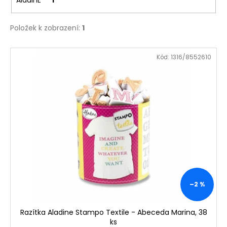
č
1
u
j
Položek k zobrazení:
1
e
m
V
e
Kód:
1316/8552610
ý
p
ALBI
i
HŘEJIVÝ
s
TULEŇ
p
563
Kč
r
o
d
u
k
–2 %
t
ů
Razítka Aladine Stampo Textile - Abeceda Marina, 38
ks