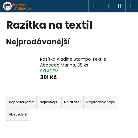
K
Přejít
Hledat
Náku
M
Přihlášen
na
o
obsah
Zpět
Zpět
košík
š
Razítka na textil
í
C
k
Nejprodávanější
o
p
o
Razítka Aladine Stampo Textile -
t
Abeceda Marina, 38 ks
SKLADEM
ř
391 Kč
e
b
Ř
u
a
Doporučujeme
Nejlevnější
Nejdražší
Nejprodávanější
j
z
e
Abecedně
e
t
n
e
í
n