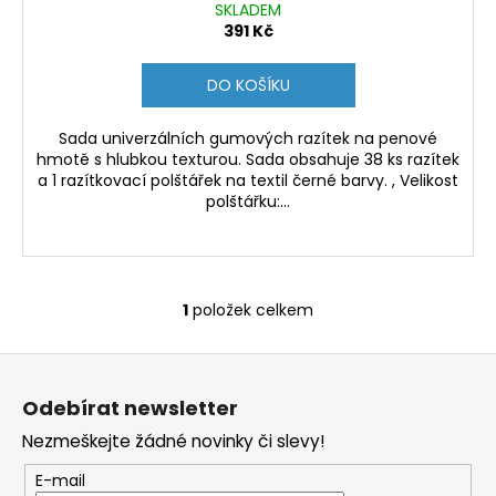
SKLADEM
391 Kč
DO KOŠÍKU
Sada univerzálních gumových razítek na penové
hmotě s hlubkou texturou. Sada obsahuje 38 ks razítek
a 1 razítkovací polštářek na textil černé barvy. , Velikost
polštářku:...
1
položek celkem
O
v
Z
l
á
á
Odebírat newsletter
d
p
a
Nezmeškejte žádné novinky či slevy!
a
c
t
E-mail
í