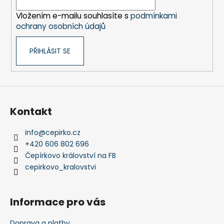
í
p
Vložením e-mailu souhlasíte s
podmínkami
r
ochrany osobních údajů
v
k
PŘIHLÁSIT SE
y
v
ý
p
i
s
Kontakt
u
info
@
cepirko.cz
+420 606 802 696
Čepírkovo království na FB
cepirkovo_kralovstvi
Informace pro vás
Doprava a platby