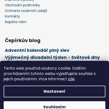
Obchodní podmínky
Ochrana osobních údajů
Kontakty
Napište nám
Čepírkův blog
Adventní kalendář plný slev
Výjimečný divadelní týden - Světové dny
divadel
Tento web používá soubory cookie. Dalším
21. února Mezinárodní den mateřského
jazyka
procházením tohoto webu vyjadřujete souhlas s
jejich používáním. Více informací
zde
.
Vytvořil Shoptet
Nastavení
Copyright 2026
Čepírkovo království
. Všechna práva
vyhrazena.
Souhlasím