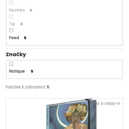
č
u
Novinka
0
j
e
Tip
0
m
e
Feed
5
SENTOSPHERE
Značky
VYROB
SI
SÁM
-
Notique
5
KOUPELOVÉ
BOMBY
970
Položek k zobrazení:
5
Kč
V
Kód:
A-34393-VI
ý
p
i