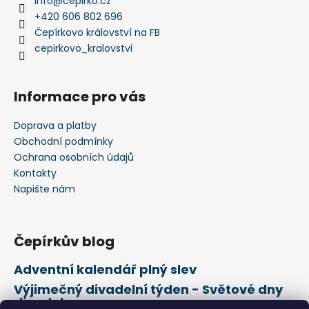
info
@
cepirko.cz
+420 606 802 696
Čepírkovo království na FB
cepirkovo_kralovstvi
Informace pro vás
Doprava a platby
Obchodní podmínky
Ochrana osobních údajů
Kontakty
Napište nám
Čepírkův blog
Adventní kalendář plný slev
Výjimečný divadelní týden - Světové dny
divadel