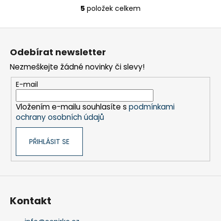
5
položek celkem
O
v
Z
l
á
á
Odebírat newsletter
d
p
a
Nezmeškejte žádné novinky či slevy!
a
c
t
E-mail
í
í
p
Vložením e-mailu souhlasíte s
podmínkami
r
ochrany osobních údajů
v
k
PŘIHLÁSIT SE
y
v
ý
p
i
s
Kontakt
u