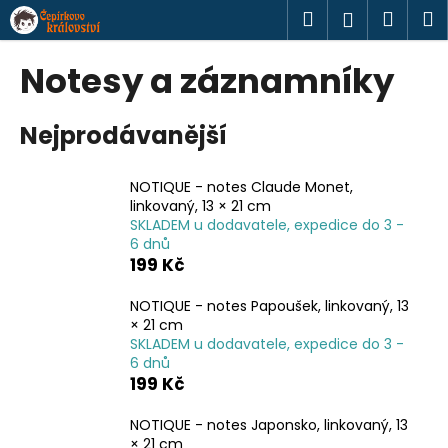
K
Přejít
Hledat
Náku
M
Přihlášen
na
o
obsah
Zpět
Zpět
košík
š
Notesy a záznamníky
í
C
k
Nejprodávanější
o
p
o
NOTIQUE - notes Claude Monet,
linkovaný, 13 × 21 cm
t
SKLADEM u dodavatele, expedice do 3 -
ř
6 dnů
e
199 Kč
b
NOTIQUE - notes Papoušek, linkovaný, 13
u
× 21 cm
j
SKLADEM u dodavatele, expedice do 3 -
e
6 dnů
199 Kč
t
e
NOTIQUE - notes Japonsko, linkovaný, 13
n
× 21 cm