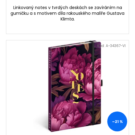
Linkovaný notes v tvrdých deskách se zavíráním na
gumičku a s motivem díla rakouského malíře Gustava
Klimta.
Kód:
A-34367-VI
–21 %