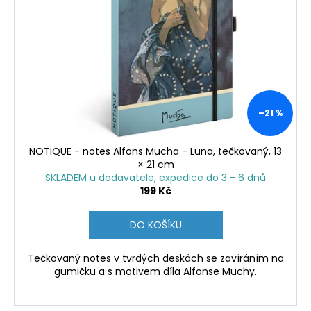
s
p
r
o
d
u
k
–21 %
t
ů
NOTIQUE - notes Alfons Mucha - Luna, tečkovaný, 13
× 21 cm
SKLADEM u dodavatele, expedice do 3 - 6 dnů
199 Kč
DO KOŠÍKU
Tečkovaný notes v tvrdých deskách se zavíráním na
gumičku a s motivem díla Alfonse Muchy.