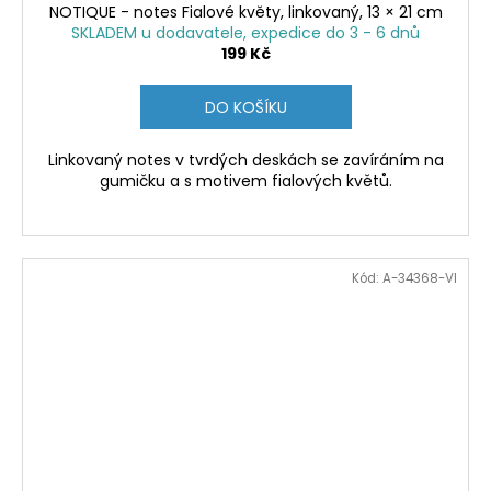
NOTIQUE - notes Fialové květy, linkovaný, 13 × 21 cm
SKLADEM u dodavatele, expedice do 3 - 6 dnů
199 Kč
DO KOŠÍKU
Linkovaný notes v tvrdých deskách se zavíráním na
gumičku a s motivem fialových květů.
Kód:
A-34368-VI