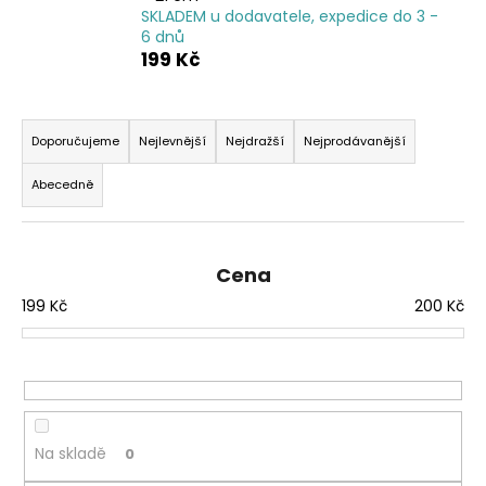
SKLADEM u dodavatele, expedice do 3 -
a
6 dnů
j
199 Kč
í
t
Ř
?
a
Doporučujeme
Nejlevnější
Nejdražší
Nejprodávanější
z
Abecedně
e
n
í
HLEDAT
Cena
p
199
Kč
200
Kč
r
o
D
d
o
p
u
o
k
r
t
Na skladě
0
u
ů