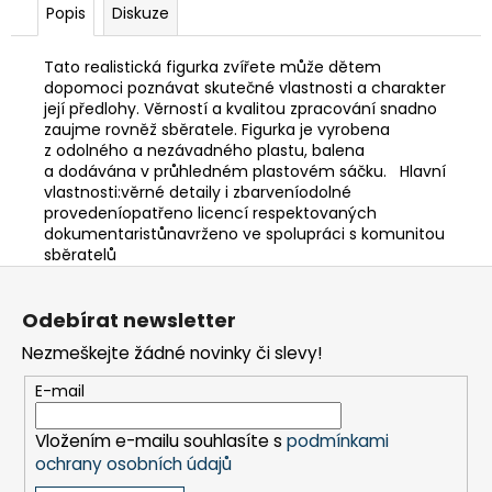
č
Popis
Diskuze
u
j
Tato realistická figurka zvířete může dětem
e
dopomoci poznávat skutečné vlastnosti a charakter
m
její předlohy. Věrností a kvalitou zpracování snadno
e
zaujme rovněž sběratele. Figurka je vyrobena
z odolného a nezávadného plastu, balena
a dodávána v průhledném plastovém sáčku. Hlavní
MONTESSORI
vlastnosti:věrné detaily i zbarveníodolné
MOYO
provedeníopatřeno licencí respektovaných
MONTESSORI
dokumentaristůnavrženo ve spolupráci s komunitou
NÁHRADNÍ
sběratelů
ÚCHYTY
Z
K
PUZZLE
á
Odebírat newsletter
5,90
p
Kč
Nezmeškejte žádné novinky či slevy!
a
t
E-mail
í
Vložením e-mailu souhlasíte s
podmínkami
ochrany osobních údajů