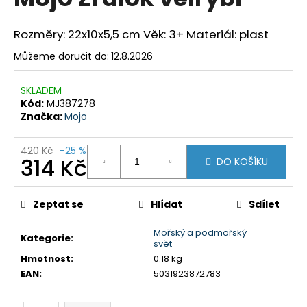
je
a
0,0
z
j
Rozměry: 22x10x5,5 cm Věk: 3+ Materiál: plast
5
í
hvězdiček.
Můžeme doručit do:
12.8.2026
t
?
SKLADEM
Kód:
MJ387278
Značka:
Mojo
420 Kč
–25 %
HLEDAT
314 Kč
DO KOŠÍKU
Měrná
cena:
Zeptat se
Hlídat
Sdílet
D
o
Mořský a podmořský
Kategorie
:
svět
p
Hmotnost
:
0.18 kg
o
EAN
:
5031923872783
r
u