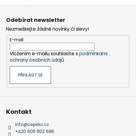
Z
á
Odebírat newsletter
p
Nezmeškejte žádné novinky či slevy!
a
t
E-mail
í
Vložením e-mailu souhlasíte s
podmínkami
ochrany osobních údajů
PŘIHLÁSIT SE
Kontakt
info
@
cepirko.cz
+420 606 802 696