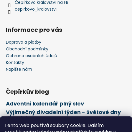
Čepírkovo království na FB
cepirkovo_kralovstvi
Informace pro vás
Doprava a platby
Obchodní podmínky
Ochrana osobních údajů
Kontakty
Napište nám
Čepírkův blog
Adventní kalendář plný slev
Výjimečný divadelní týden - Světové dny
divadel
Tento web používá soubory cookie. Dalším
21. února Mezinárodní den mateřského
jazyka
procházením tohoto webu vyjadřujete souhlas s