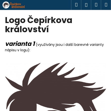
K
Přejít
Hledat
Náku
M
Přihlášen
na
o
obsah
Zpět
Zpět
košík
š
Logo Čepírkova
í
C
království
k
o
p
varianta 1
(využívány jsou i další barevné varianty
o
nápisu v logu):
t
ř
e
b
u
j
e
t
e
n