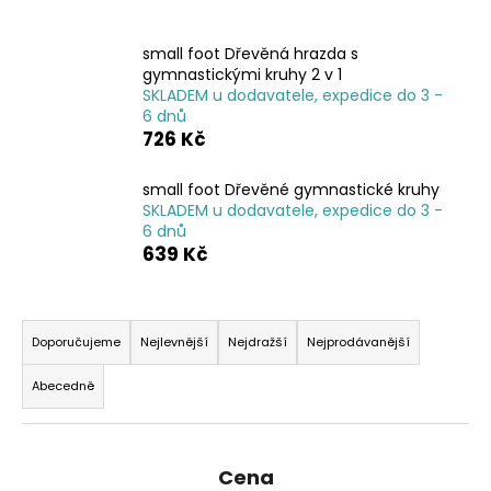
a
j
small foot Dřevěná hrazda s
gymnastickými kruhy 2 v 1
í
SKLADEM u dodavatele, expedice do 3 -
t
6 dnů
?
726 Kč
small foot Dřevěné gymnastické kruhy
SKLADEM u dodavatele, expedice do 3 -
6 dnů
639 Kč
HLEDAT
Ř
a
Doporučujeme
Nejlevnější
Nejdražší
Nejprodávanější
D
z
o
Abecedně
p
e
o
n
r
í
u
Cena
p