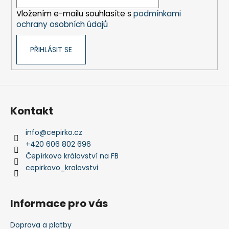
í
p
Vložením e-mailu souhlasíte s
podmínkami
r
ochrany osobních údajů
v
k
PŘIHLÁSIT SE
y
v
ý
p
i
s
Kontakt
u
info
@
cepirko.cz
+420 606 802 696
Čepírkovo království na FB
cepirkovo_kralovstvi
Informace pro vás
Doprava a platby