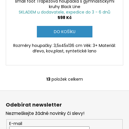
small foot Trapézová houpačka s gymnastickými
kruhy Black Line
SKLADEM u dodavatele, expedice do 3 - 6 dnů
598 Kč
DO KOŠÍKU
Rozměry houpačky: 3,5x45x136 cm Věk: 3+ Materiál:
dřevo, kov,plast, syntetické lano
13
položek celkem
O
v
Z
l
á
á
Odebírat newsletter
d
p
a
Nezmeškejte žádné novinky či slevy!
a
c
t
E-mail
í