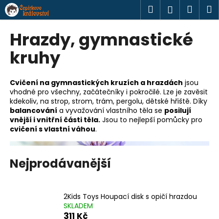
K
Přejít
Hledat
Náku
M
Přihlášen
na
o
obsah
Zpět
Zpět
košík
š
Hrazdy, gymnastické
í
C
kruhy
k
o
p
Cvičení na gymnastických kruzích a hrazdách
jsou
o
vhodné pro všechny, začátečníky i pokročilé. Lze je zavěsit
kdekoliv, na strop, strom, trám, pergolu, dětské hřiště. Díky
t
balancování
a vyvažování vlastního těla se
posilují
ř
vnější i vnitřní části těla.
Jsou to nejlepší pomůcky pro
e
cvičení s vlastní váhou
.
b
u
Nejprodávanější
j
e
t
2Kids Toys Houpací disk s opičí hrazdou
e
SKLADEM
311 Kč
n