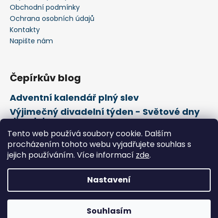
Obchodní podmínky
Ochrana osobních údajů
Kontakty
Napište nám
Čepírkův blog
Adventní kalendář plný slev
Výjimečný divadelní týden - Světové dny
divadel
Tento web používá soubory cookie. Dalším
21. února Mezinárodní den mateřského
jazyka
procházením tohoto webu vyjadřujete souhlas s
jejich používáním. Více informací
zde
.
Vytvořil Shoptet
Nastavení
Copyright 2026
Čepírkovo království
. Všechna práva
vyhrazena.
Souhlasím