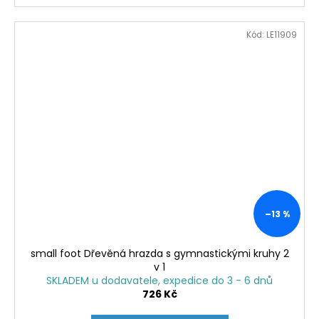
Kód:
LE11909
–13 %
small foot Dřevěná hrazda s gymnastickými kruhy 2
v 1
SKLADEM u dodavatele, expedice do 3 - 6 dnů
726 Kč