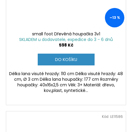
–13 %
small foot Dřevěná houpačka 3v1
SKLADEM u dodavatele, expedice do 3 - 6 dnů
598 Kč
DO KOŠÍKU
Délka lana visuté hrazdy: 110 cm Délka visuté hrazdy: 48
cm, Ø 3 cm Délka lana houpačky: 177 cm Rozměry
houpačky: 40x16x2,5 cm Věk: 3+ Materiál: dřevo,
kov,plast, syntetické...
Kód:
LE11586