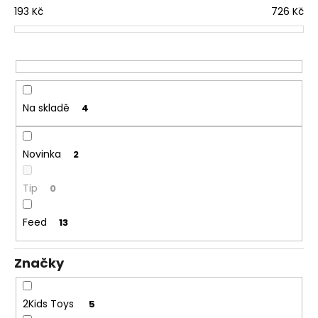
č
193
Kč
726
Kč
r
u
j
o
e
d
m
u
e
k
t
Na skladě
4
SENTOSPHERE
ů
VYROB
SI
Novinka
2
SÁM
-
KOUPELOVÉ
Tip
0
BOMBY
970
Feed
13
Kč
Značky
2Kids Toys
5