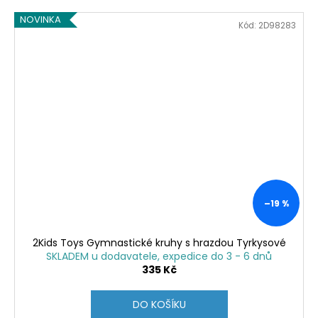
NOVINKA
Kód:
2D98283
–19 %
2Kids Toys Gymnastické kruhy s hrazdou Tyrkysové
SKLADEM u dodavatele, expedice do 3 - 6 dnů
335 Kč
DO KOŠÍKU