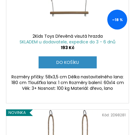
–18 %
2Kids Toys Dřevěná visutá hrazda
SKLADEM u dodavatele, expedice do 3 - 6 dnů
193 Kč
DO KOŠÍKU
Rozměry příčky: 58x3,5 cm Délka nastavitelného lana:
180 cm Tloušťka lana: 1 cm Rozměry balení: 60x14 cm
Věk: 3+ Nosnost: 100 kg Materiál: dřevo, lano
NOVINKA
Kód:
2D98281