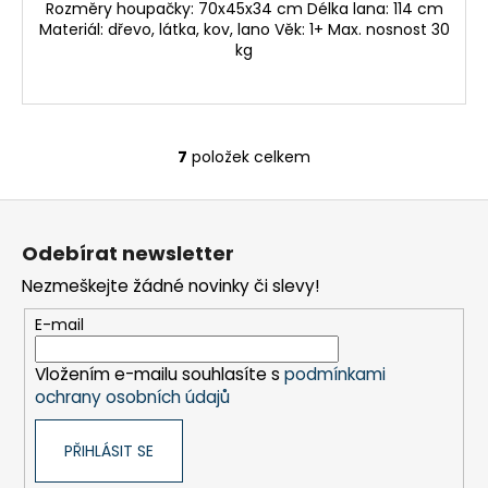
Rozměry houpačky: 70x45x34 cm Délka lana: 114 cm
Materiál: dřevo, látka, kov, lano Věk: 1+ Max. nosnost 30
kg
7
položek celkem
O
v
Z
l
á
á
Odebírat newsletter
d
p
a
Nezmeškejte žádné novinky či slevy!
a
c
t
E-mail
í
í
p
Vložením e-mailu souhlasíte s
podmínkami
r
ochrany osobních údajů
v
k
PŘIHLÁSIT SE
y
v