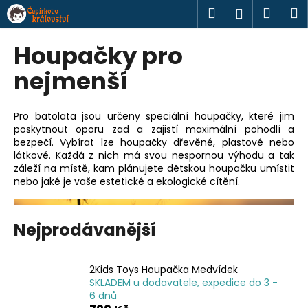
K
Přejít
Hledat
Náku
M
Přihlášen
na
o
obsah
Zpět
Zpět
košík
š
Houpačky pro
í
C
nejmenší
k
o
p
Pro batolata jsou určeny speciální houpačky, které jim
o
poskytnout oporu zad a zajistí maximální pohodlí a
bezpečí. Vybírat lze houpačky dřevěné, plastové nebo
t
látkové. Každá z nich má svou nespornou výhodu a tak
ř
záleží na místě, kam plánujete dětskou houpačku umístit
e
nebo jaké je vaše estetické a ekologické cítění.
b
u
Nejprodávanější
j
e
t
2Kids Toys Houpačka Medvídek
SKLADEM u dodavatele, expedice do 3 -
e
6 dnů
n