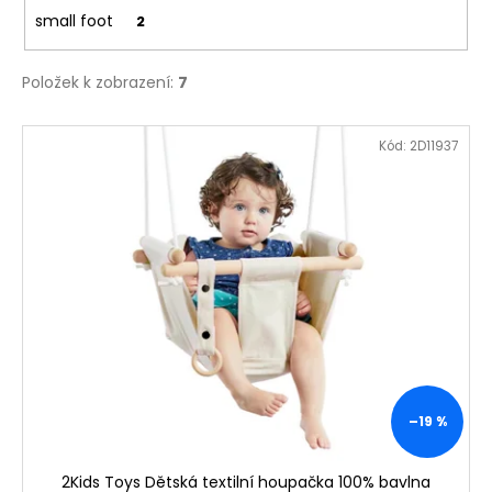
small foot
2
Položek k zobrazení:
7
V
Kód:
2D11937
ý
p
i
s
p
r
o
d
u
k
–19 %
t
ů
2Kids Toys Dětská textilní houpačka 100% bavlna