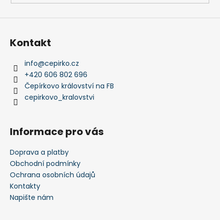
ý
p
i
s
Kontakt
u
info
@
cepirko.cz
+420 606 802 696
Čepírkovo království na FB
cepirkovo_kralovstvi
Informace pro vás
Doprava a platby
Obchodní podmínky
Ochrana osobních údajů
Kontakty
Napište nám