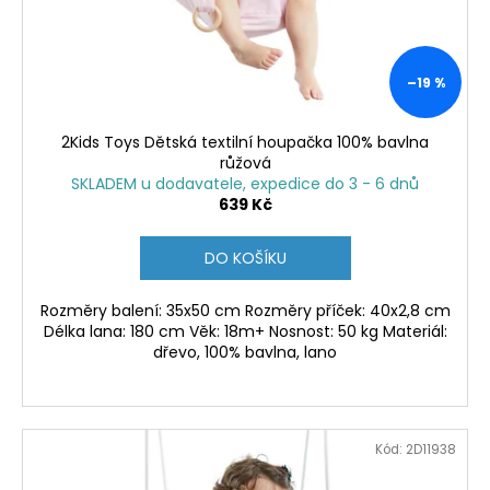
–19 %
2Kids Toys Dětská textilní houpačka 100% bavlna
růžová
SKLADEM u dodavatele, expedice do 3 - 6 dnů
639 Kč
DO KOŠÍKU
Rozměry balení: 35x50 cm Rozměry příček: 40x2,8 cm
Délka lana: 180 cm Věk: 18m+ Nosnost: 50 kg Materiál:
dřevo, 100% bavlna, lano
Kód:
2D11938