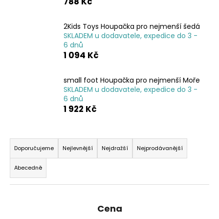
788 Kč
a
j
2Kids Toys Houpačka pro nejmenší šedá
í
SKLADEM u dodavatele, expedice do 3 -
6 dnů
t
1 094 Kč
?
small foot Houpačka pro nejmenší Moře
SKLADEM u dodavatele, expedice do 3 -
6 dnů
1 922 Kč
HLEDAT
Ř
a
Doporučujeme
Nejlevnější
Nejdražší
Nejprodávanější
D
z
o
Abecedně
e
p
n
o
r
í
Cena
u
p