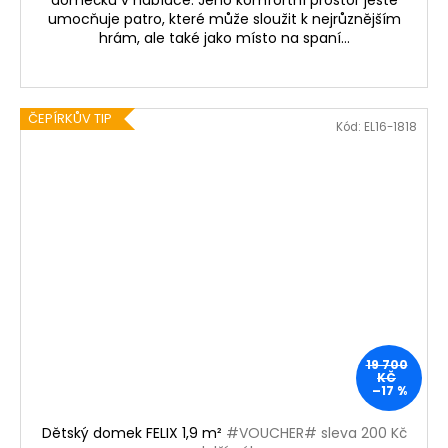
umocňuje patro, které může sloužit k nejrůznějším
hrám, ale také jako místo na spaní...
ČEPÍRKŮV TIP
Kód:
EL16-1818
19 700
KČ
–17 %
Dětský domek FELIX 1,9 m²
#VOUCHER# sleva 200 Kč