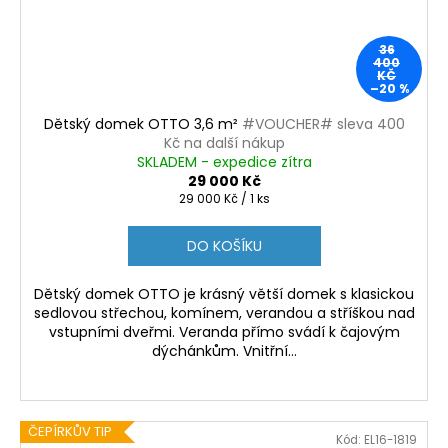
36
400
KČ
–20 %
Dětský domek OTTO 3,6 m²
#VOUCHER# sleva 400
Kč na další nákup
SKLADEM - expedice zítra
29 000 Kč
Měrná
29 000 Kč / 1 ks
cena:
DO KOŠÍKU
Dětský domek OTTO je krásný větší domek s klasickou
sedlovou střechou, komínem, verandou a stříškou nad
vstupními dveřmi. Veranda přímo svádí k čajovým
dýchánkům. Vnitřní...
ČEPÍRKŮV TIP
Kód:
EL16-1819