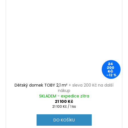
24
200
KČ
–12 %
Dětský domek TOBY 2,1 m²
+ sleva 200 Kč na další
nákup
SKLADEM - expedice zítra
21 100 Kč
Měrná
21 100 Kč / 1 ks
cena:
DO KOŠÍKU