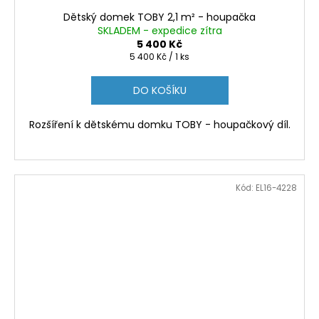
Dětský domek TOBY 2,1 m² - houpačka
SKLADEM - expedice zítra
5 400 Kč
Měrná
5 400 Kč / 1 ks
cena:
DO KOŠÍKU
Rozšíření k dětskému domku TOBY - houpačkový díl.
Kód:
EL16-4228