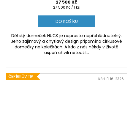
27 500 Kč
Měrná
27 500 Kč / 1 ks
cena:
DO KOŠÍKU
Dětský domeček HUCK je naprosto nepřehlédnutelný.
Jeho zajímavý a chytlavý design připomíná cirkusové
domečky na kolečkách. A kdo z nás někdy v životě
aspoň chvíli netoužil...
ČEPÍRKŮV TIP
Kód:
EL16-2326