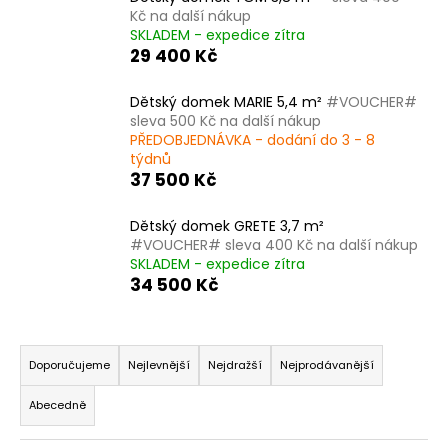
Kč na další nákup
a
SKLADEM - expedice zítra
j
29 400 Kč
í
t
Dětský domek MARIE 5,4 m²
#VOUCHER#
sleva 500 Kč na další nákup
?
PŘEDOBJEDNÁVKA - dodání do 3 - 8
týdnů
37 500 Kč
Dětský domek GRETE 3,7 m²
HLEDAT
#VOUCHER# sleva 400 Kč na další nákup
SKLADEM - expedice zítra
34 500 Kč
D
Ř
o
p
a
Doporučujeme
Nejlevnější
Nejdražší
Nejprodávanější
o
z
r
Abecedně
e
u
n