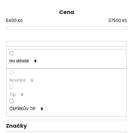
č
í
u
Cena
j
p
e
5400
Kč
37500
Kč
r
m
o
e
d
u
MONTESSORI
k
DRŽÁK
t
NA
Na skladě
8
TŘI
ů
TUŽKY
72
Novinka
0
Kč
Tip
0
ČEPÍRKŮV TIP
8
Značky