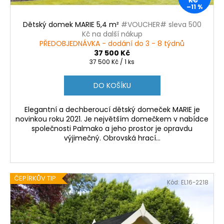
KČ
–11 %
Dětský domek MARIE 5,4 m²
#VOUCHER# sleva 500
Kč na další nákup
PŘEDOBJEDNÁVKA - dodání do 3 - 8 týdnů
37 500 Kč
Měrná
37 500 Kč / 1 ks
cena:
DO KOŠÍKU
Elegantní a dechberoucí dětský domeček MARIE je
novinkou roku 2021. Je největším domečkem v nabídce
společnosti Palmako a jeho prostor je opravdu
výjimečný. Obrovská hrací...
ČEPÍRKŮV TIP
Kód:
EL16-2218