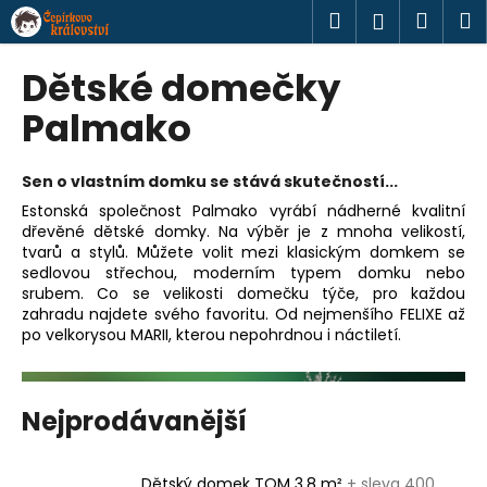
K
Přejít
Hledat
Náku
M
Přihlášen
na
o
obsah
Zpět
Zpět
košík
š
Dětské domečky
í
C
Palmako
k
o
p
Sen o vlastním domku se stává skutečností...
o
Estonská společnost Palmako vyrábí nádherné kvalitní
t
dřevěné dětské domky. Na výběr je z mnoha velikostí,
tvarů a stylů. Můžete volit mezi klasickým domkem se
ř
sedlovou střechou, moderním typem domku nebo
e
srubem. Co se velikosti domečku týče, pro každou
b
zahradu najdete svého favoritu. Od nejmenšího FELIXE až
po velkorysou MARII, kterou nepohrdnou i náctiletí.
u
j
e
Nejprodávanější
t
e
n
Dětský domek TOM 3,8 m²
+ sleva 400