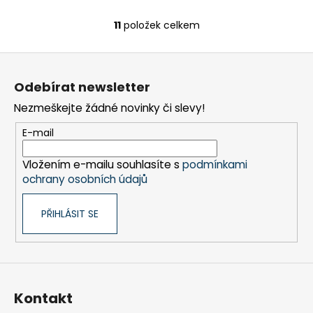
11
položek celkem
O
v
Z
l
á
á
Odebírat newsletter
d
p
a
Nezmeškejte žádné novinky či slevy!
a
c
t
E-mail
í
í
p
Vložením e-mailu souhlasíte s
podmínkami
r
ochrany osobních údajů
v
k
PŘIHLÁSIT SE
y
v
ý
p
i
s
Kontakt
u