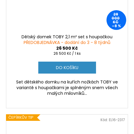
29
000
KČ
–8 %
Dětský domek TOBY 2,1 m² set s houpačkou
PŘEDOBJEDNÁVKA - dodání do 3 - 8 týdnů
26 500 Kč
Měrná
26 500 Kč / 1 ks
cena:
DO KOŠÍKU
Set dětského domku na kuřích nožkách TOBY ve
variantě s houpačkami je splněným snem všech
malých milovníků...
ČEPÍRKŮV TIP
Kód:
EL16-2317