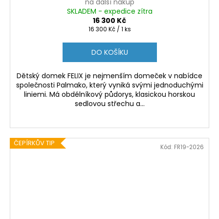
na další nákup
SKLADEM - expedice zítra
16 300 Kč
Měrná
16 300 Kč / 1 ks
cena:
DO KOŠÍKU
Dětský domek FELIX je nejmenším domeček v nabídce
společnosti Palmako, který vyniká svými jednoduchými
liniemi. Má obdélníkový půdorys, klasickou horskou
sedlovou střechu a...
ČEPÍRKŮV TIP
Kód:
FR19-2026