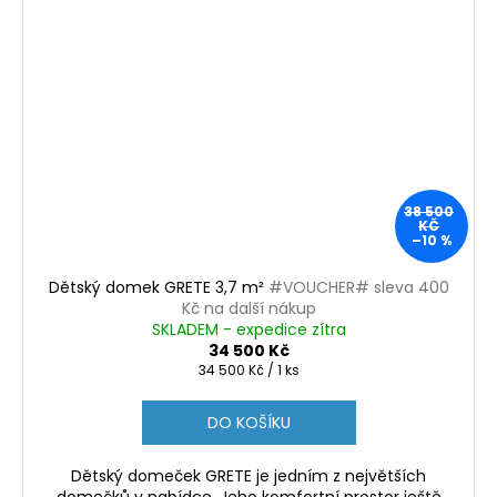
38 500
KČ
–10 %
Dětský domek GRETE 3,7 m²
#VOUCHER# sleva 400
Kč na další nákup
SKLADEM - expedice zítra
34 500 Kč
Měrná
34 500 Kč / 1 ks
cena:
DO KOŠÍKU
Dětský domeček GRETE je jedním z největších
domečků v nabídce. Jeho komfortní prostor ještě