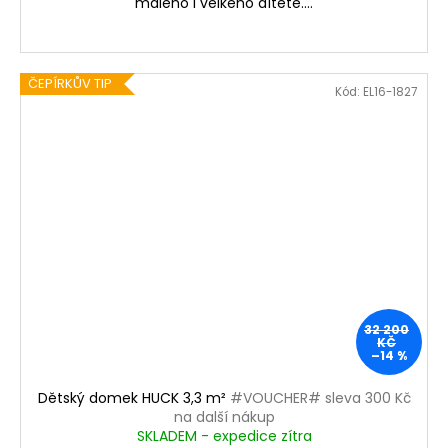
malého i velkého dítěte....
ČEPÍRKŮV TIP
Kód:
EL16-1827
32 200
KČ
–14 %
Dětský domek HUCK 3,3 m²
#VOUCHER# sleva 300 Kč
na další nákup
SKLADEM - expedice zítra