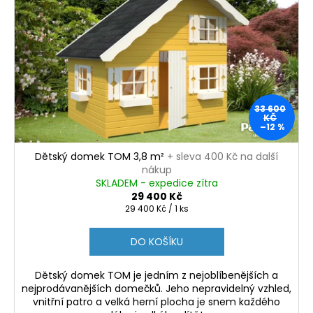
33 600
KČ
–12 %
Dětský domek TOM 3,8 m²
+ sleva 400 Kč na další
nákup
SKLADEM - expedice zítra
29 400 Kč
Měrná
29 400 Kč / 1 ks
cena:
DO KOŠÍKU
Dětský domek TOM je jedním z nejoblíbenějších a
nejprodávanějších domečků. Jeho nepravidelný vzhled,
vnitřní patro a velká herní plocha je snem každého