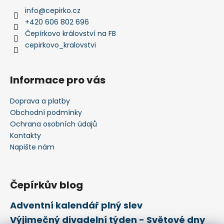
info
@
cepirko.cz
+420 606 802 696
Čepírkovo království na FB
cepirkovo_kralovstvi
Informace pro vás
Doprava a platby
Obchodní podmínky
Ochrana osobních údajů
Kontakty
Napište nám
Čepírkův blog
Adventní kalendář plný slev
Výjimečný divadelní týden - Světové dny