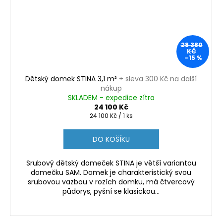
28 380
KČ
–15 %
Dětský domek STINA 3,1 m²
+ sleva 300 Kč na další
nákup
SKLADEM - expedice zítra
24 100 Kč
Měrná
24 100 Kč / 1 ks
cena:
DO KOŠÍKU
Srubový dětský domeček STINA je větší variantou
domečku SAM. Domek je charakteristický svou
srubovou vazbou v rozích domku, má čtvercový
půdorys, pyšní se klasickou...