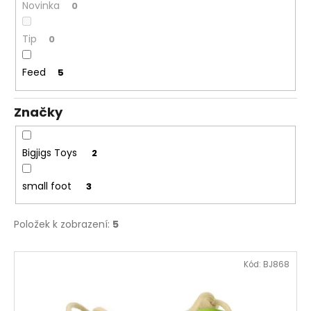
č
Novinka
0
u
j
Tip
0
e
m
Feed
5
e
Značky
ALBI
HŘEJIVÝ
TULEŇ
Bigjigs Toys
2
563
Kč
small foot
3
Položek k zobrazení:
5
V
Kód:
BJ868
ý
p