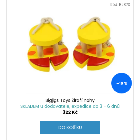
Kód:
BJ870
–19 %
Bigjigs Toys Žirafí nohy
SKLADEM u dodavatele, expedice do 3 - 6 dnů
322 Kč
DO KOŠÍKU