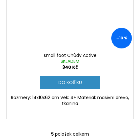
–13 %
small foot Chůdy Active
SKLADEM
340 Kč
DO KOŠÍKU
Rozměry: 14x10x62 cm Věk: 4+ Materiál: masivní dřevo,
tkanina
5
položek celkem
O