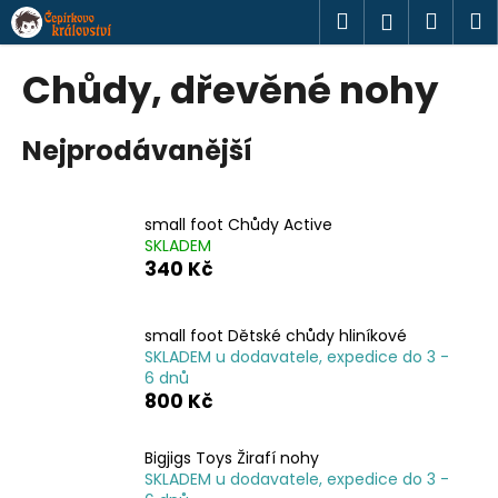
K
Přejít
Hledat
Náku
M
Přihlášen
na
o
obsah
Zpět
Zpět
košík
š
Chůdy, dřevěné nohy
í
C
k
Nejprodávanější
o
p
o
small foot Chůdy Active
t
SKLADEM
ř
340 Kč
e
b
small foot Dětské chůdy hliníkové
u
SKLADEM u dodavatele, expedice do 3 -
j
6 dnů
800 Kč
e
t
Bigjigs Toys Žirafí nohy
e
SKLADEM u dodavatele, expedice do 3 -
n