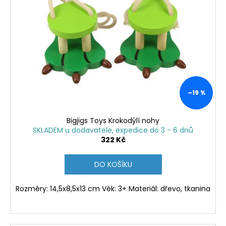
i
s
p
r
o
d
u
k
–19 %
t
ů
Bigjigs Toys Krokodýlí nohy
SKLADEM u dodavatele, expedice do 3 - 6 dnů
322 Kč
DO KOŠÍKU
Rozměry: 14,5x8,5x13 cm Věk: 3+ Materiál: dřevo, tkanina