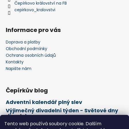
Čepírkovo království na FB
cepirkovo_kralovstvi
Informace pro vás
Doprava a platby
Obchodní podmínky
Ochrana osobních údajů
Kontakty
Napište nám
Čepírkův blog
Adventní kalendář plný slev
Výjimečný divadelní týden - Světové dny
divadel
Tento web používá soubory cookie. Dalším
21. února Mezinárodní den mateřského