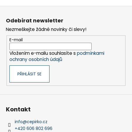
v
Z
l
á
á
Odebírat newsletter
d
p
a
Nezmeškejte žádné novinky či slevy!
a
c
t
E-mail
í
í
p
Vložením e-mailu souhlasíte s
podmínkami
r
ochrany osobních údajů
v
k
PŘIHLÁSIT SE
y
v
ý
p
i
s
Kontakt
u
info
@
cepirko.cz
+420 606 802 696