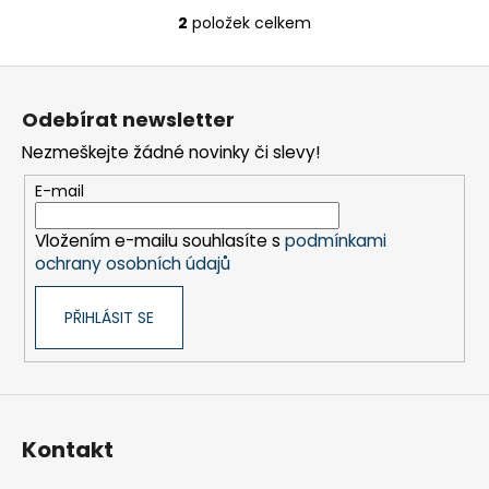
2
položek celkem
O
v
Z
l
á
á
Odebírat newsletter
d
p
a
Nezmeškejte žádné novinky či slevy!
a
c
t
E-mail
í
í
p
Vložením e-mailu souhlasíte s
podmínkami
r
ochrany osobních údajů
v
k
PŘIHLÁSIT SE
y
v
ý
p
i
s
Kontakt
u