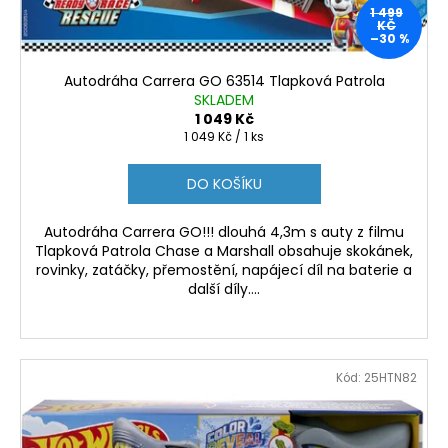
u
1 499
k
KČ
–30 %
t
ů
Autodráha Carrera GO 63514 Tlapková Patrola
SKLADEM
1 049 Kč
Měrná
1 049 Kč / 1 ks
cena:
DO KOŠÍKU
Autodráha Carrera GO!!! dlouhá 4,3m s auty z filmu
Tlapková Patrola Chase a Marshall obsahuje skokánek,
rovinky, zatáčky, přemostění, napájecí díl na baterie a
další díly....
Kód:
25HTN82