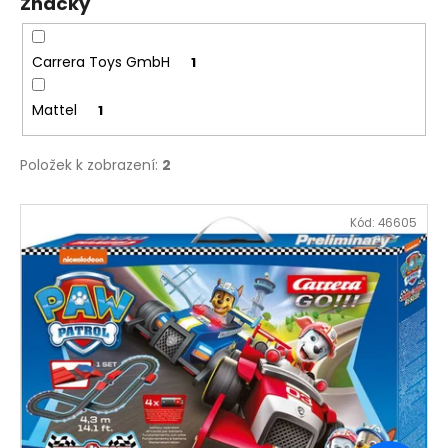
č
Značky
u
j
Carrera Toys GmbH
1
e
m
e
Mattel
1
Položek k zobrazení:
2
MONTESSORI
MOYO
MONTESSORI
V
NÁHRADNÍ
Kód:
46605
ý
ÚCHYTY
K
p
PUZZLE
i
5,90
s
Kč
p
r
o
d