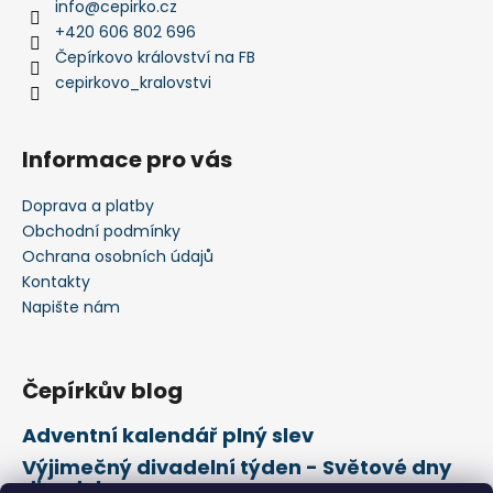
info
@
cepirko.cz
+420 606 802 696
Čepírkovo království na FB
cepirkovo_kralovstvi
Informace pro vás
Doprava a platby
Obchodní podmínky
Ochrana osobních údajů
Kontakty
Napište nám
Čepírkův blog
Adventní kalendář plný slev
Výjimečný divadelní týden - Světové dny
divadel