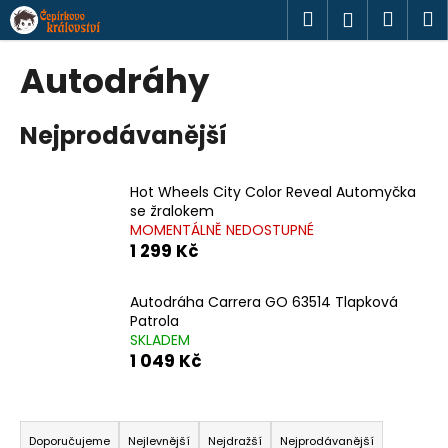
K
Přejít
Hledat
Náku
M
Přihlášen
na
o
obsah
Zpět
Zpět
košík
š
Autodráhy
í
C
k
Nejprodávanější
o
p
o
Hot Wheels City Color Reveal Automyčka
t
se žralokem
MOMENTÁLNĚ NEDOSTUPNÉ
ř
1 299 Kč
e
b
Autodráha Carrera GO 63514 Tlapková
u
Patrola
j
SKLADEM
1 049 Kč
e
t
Ř
e
a
n
Doporučujeme
Nejlevnější
Nejdražší
Nejprodávanější