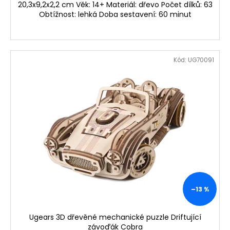
20,3x9,2x2,2 cm Věk: 14+ Materiál: dřevo Počet dílků: 63
Obtížnost: lehká Doba sestavení: 60 minut
Kód:
UG70091
–13 %
Ugears 3D dřevěné mechanické puzzle Driftující
závoďák Cobra