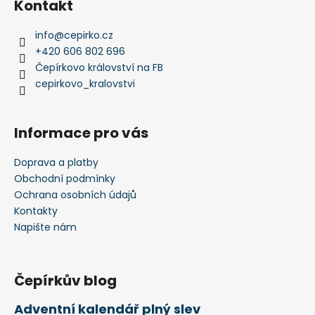
s
Kontakt
u
info
@
cepirko.cz
+420 606 802 696
Čepírkovo království na FB
cepirkovo_kralovstvi
Informace pro vás
Doprava a platby
Obchodní podmínky
Ochrana osobních údajů
Kontakty
Napište nám
Čepírkův blog
Adventní kalendář plný slev