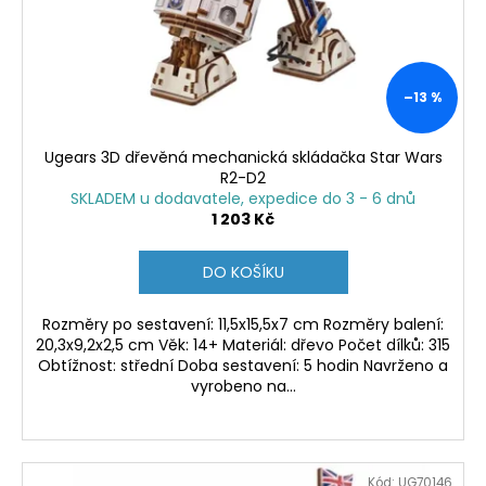
o
t
a
d
ů
j
u
í
k
–13 %
t
t
?
ů
Ugears 3D dřevěná mechanická skládačka Star Wars
R2-D2
SKLADEM u dodavatele, expedice do 3 - 6 dnů
1 203 Kč
HLEDAT
DO KOŠÍKU
Rozměry po sestavení: 11,5x15,5x7 cm Rozměry balení:
D
20,3x9,2x2,5 cm Věk: 14+ Materiál: dřevo Počet dílků: 315
Obtížnost: střední Doba sestavení: 5 hodin Navrženo a
o
vyrobeno na...
p
o
r
u
Kód:
UG70146