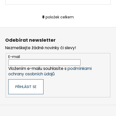
8
položek celkem
O
v
Z
l
á
á
Odebírat newsletter
d
p
a
Nezmeškejte žádné novinky či slevy!
a
c
t
E-mail
í
í
p
Vložením e-mailu souhlasíte s
podmínkami
r
ochrany osobních údajů
v
k
PŘIHLÁSIT SE
y
v
ý
p
i