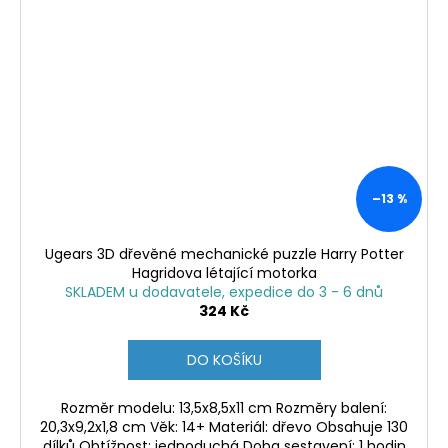
–13 %
Ugears 3D dřevěné mechanické puzzle Harry Potter
Hagridova létající motorka
SKLADEM u dodavatele, expedice do 3 - 6 dnů
324 Kč
DO KOŠÍKU
Rozměr modelu: 13,5x8,5x11 cm Rozměry balení:
20,3x9,2x1,8 cm Věk: 14+ Materiál: dřevo Obsahuje 130
dílků Obtížnost: jednoduchá Doba sestavení: 1 hodin