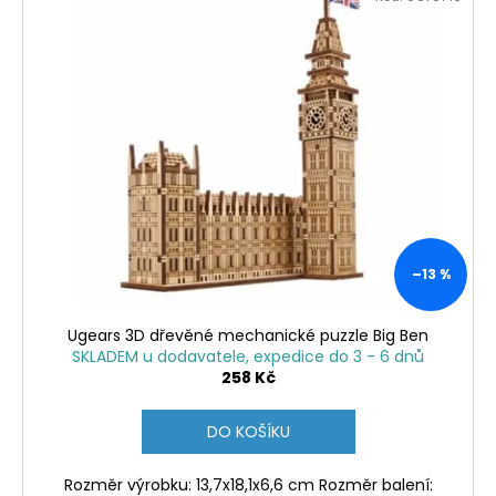
č
u
j
e
m
e
ALBI
HŘEJIVÝ
TULEŇ
563
Kč
–13 %
Ugears 3D dřevěné mechanické puzzle Big Ben
SKLADEM u dodavatele, expedice do 3 - 6 dnů
258 Kč
DO KOŠÍKU
Rozměr výrobku: 13,7x18,1x6,6 cm Rozměr balení: