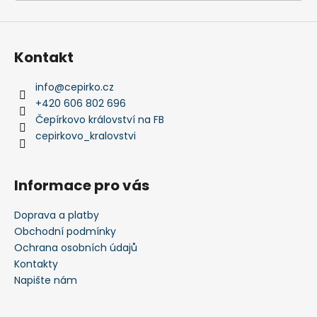
a
j
í
Kontakt
t
?
info
@
cepirko.cz
+420 606 802 696
Čepírkovo království na FB
cepirkovo_kralovstvi
HLEDAT
Informace pro vás
Doprava a platby
D
Obchodní podmínky
o
Ochrana osobních údajů
p
Kontakty
o
Napište nám
r
u