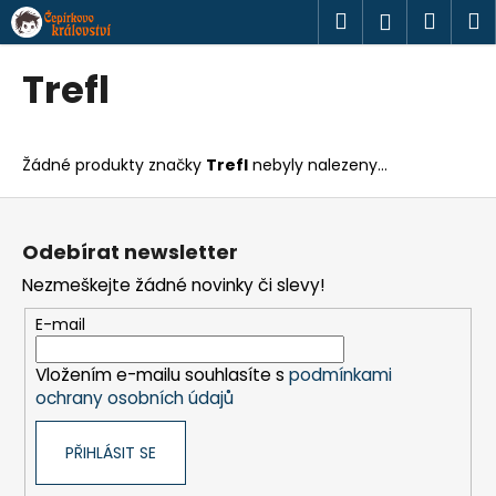
K
Přejít
Hledat
Náku
M
Přihlášen
na
o
obsah
Zpět
Zpět
košík
š
Trefl
í
C
k
o
Žádné produkty značky
Trefl
nebyly nalezeny...
p
o
Z
t
á
Odebírat newsletter
ř
p
Nezmeškejte žádné novinky či slevy!
e
a
b
t
E-mail
u
í
j
Vložením e-mailu souhlasíte s
podmínkami
ochrany osobních údajů
e
t
PŘIHLÁSIT SE
e
n