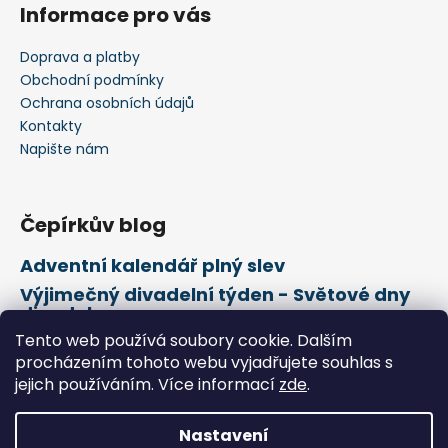
Informace pro vás
Doprava a platby
Obchodní podmínky
Ochrana osobních údajů
Kontakty
Napište nám
Čepírkův blog
Adventní kalendář plný slev
Výjimečný divadelní týden - Světové dny
divadel
Tento web používá soubory cookie. Dalším
21. února Mezinárodní den mateřského
jazyka
procházením tohoto webu vyjadřujete souhlas s
jejich používáním. Více informací
zde
.
Vytvořil Shoptet
Nastavení