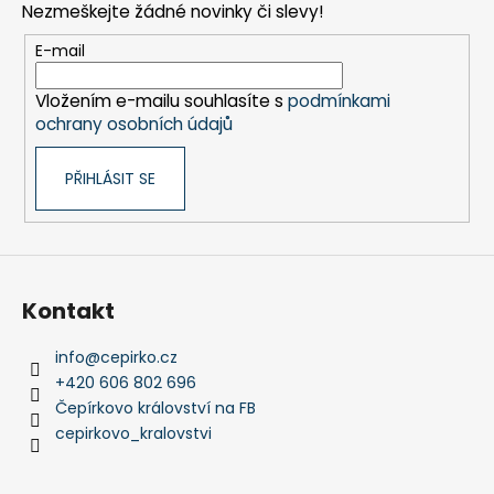
č
a
Nezmeškejte žádné novinky či slevy!
a
u
c
t
j
E-mail
í
e
í
p
m
Vložením e-mailu souhlasíte s
podmínkami
r
e
ochrany osobních údajů
v
k
PŘIHLÁSIT SE
y
MONTESSORI
v
MOYO
MONTESSORI
ý
NÁHRADNÍ
p
ÚCHYTY
i
K
s
PUZZLE
Kontakt
u
5,90
Kč
info
@
cepirko.cz
+420 606 802 696
Čepírkovo království na FB
cepirkovo_kralovstvi