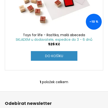
o
t
a
d
ů
j
u
í
k
–10 %
t
t
?
ů
Toys for life - Razítka, malá abeceda
SKLADEM u dodavatele, expedice do 3 - 6 dnů
526 Kč
HLEDAT
DO KOŠÍKU
D
o
1
položek celkem
O
p
v
o
Z
l
r
á
á
u
Odebírat newsletter
d
p