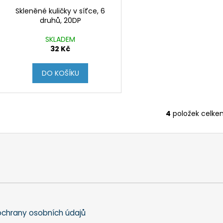
Skleněné kuličky v síťce, 6
druhů, 20DP
SKLADEM
32 Kč
DO KOŠÍKU
4
položek celke
O
v
l
á
d
a
c
í
p
chrany osobních údajů
r