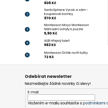
606 Kč
SentoSphere Vyrob si sám -
koupelové bomby
970 Kč
Montessori Moyo Montessori
Náhradní úchyty k puzzle
5,90 Kč
ALBI Hřejivý tuleň
563 Kč
Montessori Držák na tři tužky
72 Kč
Z
á
Odebírat newsletter
p
Nezmeškejte žádné novinky či slevy!
a
t
E-mail
í
Vložením e-mailu souhlasíte s
podmínkami o