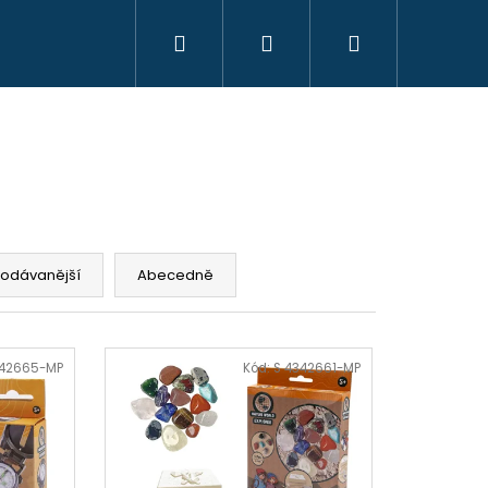
Hledat
Přihlášení
Nákupní
KREATIVITA
MONTESSORI
VZDĚLÁVÁ
košík
rodávanější
Abecedně
342665-MP
Kód:
S 4342661-MP
OYO MONTESSORI