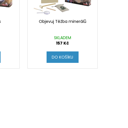
Y K PUZZLE
s
Objevuj Těžba minerálů
SKLADEM
157 Kč
DO KOŠÍKU