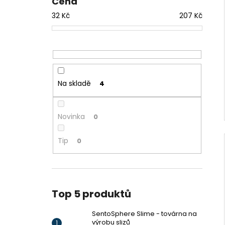
Cena
VÝROBU SLIZŮ
l
606 Kč
32
Kč
207
Kč
Na skladě
4
Novinka
0
Tip
0
Top 5 produktů
SentoSphere Slime - továrna na
výrobu slizů