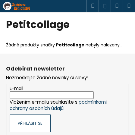
K
Přejít
Hledat
Náku
M
Přihlášen
na
o
obsah
Zpět
Zpět
košík
š
Petitcollage
í
C
k
o
Žádné produkty značky
Petitcollage
nebyly nalezeny...
p
o
Z
t
á
Odebírat newsletter
ř
p
Nezmeškejte žádné novinky či slevy!
e
a
b
t
E-mail
u
í
j
Vložením e-mailu souhlasíte s
podmínkami
ochrany osobních údajů
e
t
PŘIHLÁSIT SE
e
n