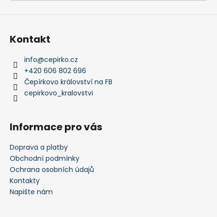
a
j
í
Kontakt
t
?
info
@
cepirko.cz
+420 606 802 696
Čepírkovo království na FB
cepirkovo_kralovstvi
HLEDAT
Informace pro vás
Doprava a platby
D
Obchodní podmínky
o
Ochrana osobních údajů
p
Kontakty
o
Napište nám
r
u