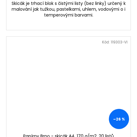
Skicák je trhací blok s čistými listy (bez linky) určený k
malování jak tužkou, pastelkami, uhlem, vodovými o i
temperovými barvami.
Kód:
119303-VI
–26 %
Papírny Brno - skicák A4, 170 g/m2, 20 listů