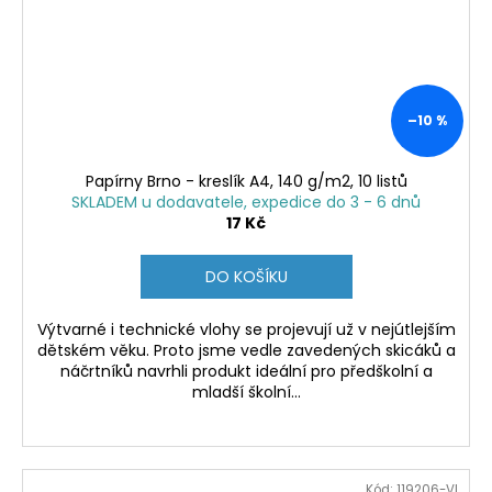
–10 %
Papírny Brno - kreslík A4, 140 g/m2, 10 listů
SKLADEM u dodavatele, expedice do 3 - 6 dnů
17 Kč
DO KOŠÍKU
Výtvarné i technické vlohy se projevují už v nejútlejším
dětském věku. Proto jsme vedle zavedených skicáků a
náčrtníků navrhli produkt ideální pro předškolní a
mladší školní...
Kód:
119206-VI