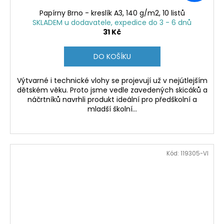
Papírny Brno - kreslík A3, 140 g/m2, 10 listů
SKLADEM u dodavatele, expedice do 3 - 6 dnů
31 Kč
DO KOŠÍKU
Výtvarné i technické vlohy se projevují už v nejútlejším
dětském věku. Proto jsme vedle zavedených skicáků a
náčrtníků navrhli produkt ideální pro předškolní a
mladší školní...
Kód:
119305-VI