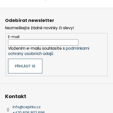
O
v
Z
l
á
á
Odebírat newsletter
d
p
a
Nezmeškejte žádné novinky či slevy!
a
c
t
E-mail
í
í
p
Vložením e-mailu souhlasíte s
podmínkami
r
ochrany osobních údajů
v
k
PŘIHLÁSIT SE
y
v
ý
p
i
s
Kontakt
u
info
@
cepirko.cz
+420 606 802 696