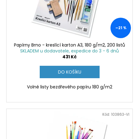
o
t
a
d
ů
j
u
í
k
–21 %
t
t
?
ů
Papírny Brno - kreslící karton A3, 180 g/m2, 200 listů
SKLADEM u dodavatele, expedice do 3 - 6 dnů
431 Kč
HLEDAT
DO KOŠÍKU
Volné listy bezdřevého papíru 180 g/m2
D
o
p
Kód:
103863-VI
o
r
u