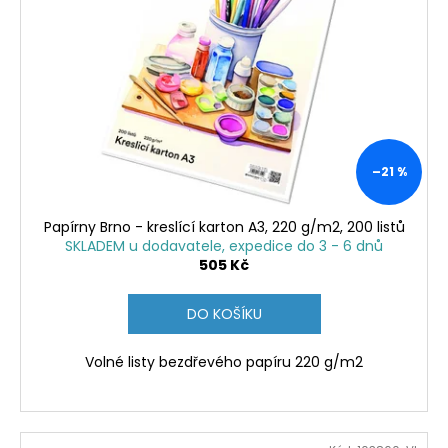
č
u
j
e
m
e
ALBI
–21 %
HŘEJIVÝ
TULEŇ
Papírny Brno - kreslící karton A3, 220 g/m2, 200 listů
563
SKLADEM u dodavatele, expedice do 3 - 6 dnů
Kč
505 Kč
DO KOŠÍKU
Volné listy bezdřevého papíru 220 g/m2