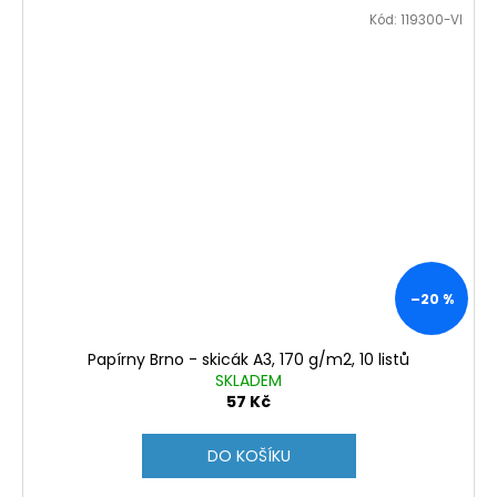
Kód:
119300-VI
–20 %
Papírny Brno - skicák A3, 170 g/m2, 10 listů
SKLADEM
57 Kč
DO KOŠÍKU