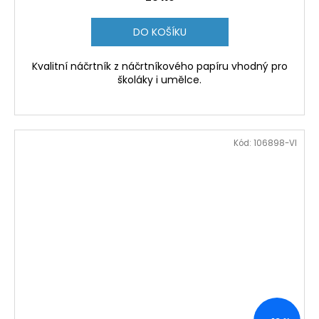
DO KOŠÍKU
Kvalitní náčrtník z náčrtníkového papíru vhodný pro
školáky i umělce.
Kód:
106898-VI