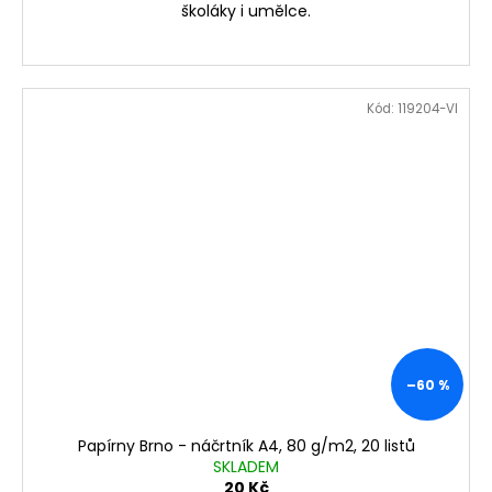
školáky i umělce.
Kód:
119204-VI
–60 %
Papírny Brno - náčrtník A4, 80 g/m2, 20 listů
SKLADEM
20 Kč