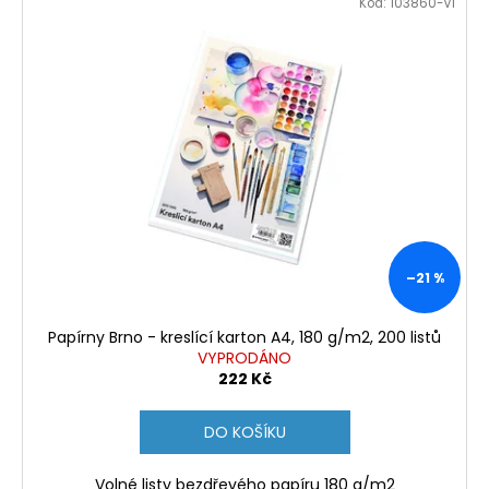
Kód:
103860-VI
–21 %
Papírny Brno - kreslící karton A4, 180 g/m2, 200 listů
VYPRODÁNO
222 Kč
DO KOŠÍKU
Volné listy bezdřevého papíru 180 g/m2