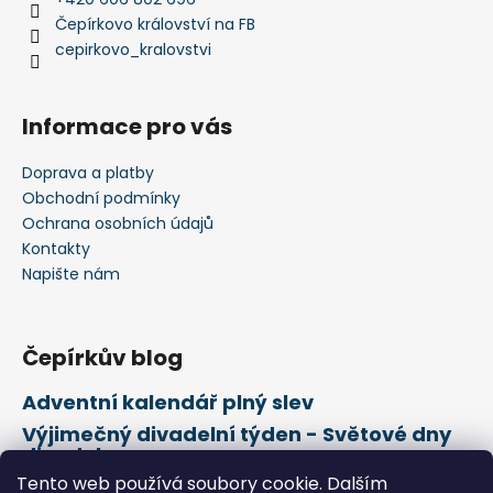
Čepírkovo království na FB
cepirkovo_kralovstvi
Informace pro vás
Doprava a platby
Obchodní podmínky
Ochrana osobních údajů
Kontakty
Napište nám
Čepírkův blog
Adventní kalendář plný slev
Výjimečný divadelní týden - Světové dny
divadel
Tento web používá soubory cookie. Dalším
21. února Mezinárodní den mateřského