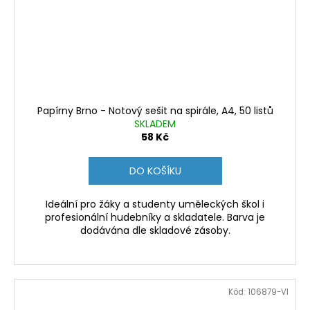
Papírny Brno - Notový sešit na spirále, A4, 50 listů
SKLADEM
58 Kč
DO KOŠÍKU
Ideální pro žáky a studenty uměleckých škol i
profesionální hudebníky a skladatele. Barva je
dodávána dle skladové zásoby.
Kód:
106879-VI