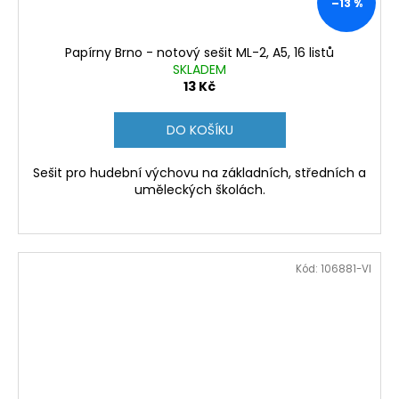
–13 %
Papírny Brno - notový sešit ML-2, A5, 16 listů
SKLADEM
13 Kč
DO KOŠÍKU
Sešit pro hudební výchovu na základních, středních a
uměleckých školách.
Kód:
106881-VI