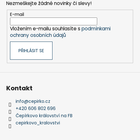
č
a
Nezmeškejte žádné novinky či slevy!
a
u
c
t
j
E-mail
í
e
í
p
m
Vložením e-mailu souhlasíte s
podmínkami
r
e
ochrany osobních údajů
v
k
PŘIHLÁSIT SE
y
MONTESSORI
v
DRŽÁK
NA
ý
TŘI
p
TUŽKY
i
72
s
Kontakt
Kč
u
info
@
cepirko.cz
+420 606 802 696
Čepírkovo království na FB
cepirkovo_kralovstvi