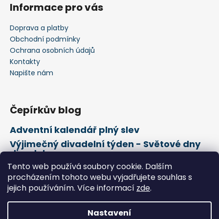
Informace pro vás
Doprava a platby
Obchodní podmínky
Ochrana osobních údajů
Kontakty
Napište nám
Čepírkův blog
Adventní kalendář plný slev
Výjimečný divadelní týden - Světové dny
divadel
Tento web používá soubory cookie. Dalším
21. února Mezinárodní den mateřského
jazyka
procházením tohoto webu vyjadřujete souhlas s
jejich používáním. Více informací
zde
.
Vytvořil Shoptet
Nastavení