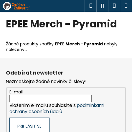
K
Přejít
Hledat
Náku
M
Přihlášen
na
o
obsah
Zpět
Zpět
košík
š
EPEE Merch - Pyramid
í
C
k
o
Žádné produkty značky
EPEE Merch - Pyramid
nebyly
p
nalezeny...
o
Z
t
á
ř
Odebírat newsletter
p
e
Nezmeškejte žádné novinky či slevy!
a
b
t
u
E-mail
í
j
Vložením e-mailu souhlasíte s
podmínkami
e
ochrany osobních údajů
t
e
PŘIHLÁSIT SE
n