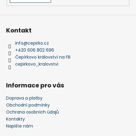
a
j
í
Kontakt
t
?
info
@
cepirko.cz
+420 606 802 696
Čepírkovo království na FB
cepirkovo_kralovstvi
HLEDAT
Informace pro vás
D
Doprava a platby
o
Obchodní podmínky
p
Ochrana osobních údajů
o
Kontakty
r
Napište nám
u