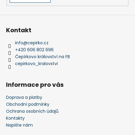
a
j
í
Kontakt
t
?
info
@
cepirko.cz
+420 606 802 696
Čepírkovo království na FB
cepirkovo_kralovstvi
HLEDAT
Informace pro vás
D
Doprava a platby
o
Obchodní podmínky
p
Ochrana osobních údajů
o
Kontakty
r
Napište nám
u