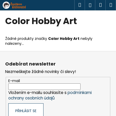
K
Přejít
Hledat
Náku
M
Přihlášen
na
o
obsah
Zpět
Zpět
košík
š
Color Hobby Art
í
C
k
o
Žádné produkty značky
Color Hobby Art
nebyly
p
nalezeny...
o
Z
t
á
ř
Odebírat newsletter
p
e
Nezmeškejte žádné novinky či slevy!
a
b
t
u
E-mail
í
j
Vložením e-mailu souhlasíte s
podmínkami
e
ochrany osobních údajů
t
e
PŘIHLÁSIT SE
n