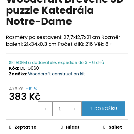
je
a
puzzle Katedrála
0,0
z
j
Notre-Dame
5
í
hvězdiček.
t
Rozměry po sestavení: 27,7x12,7x21 cm Rozměr
?
balení: 21x34x0,3 cm Počet dílů: 216 Věk: 8+
SKLADEM u dodavatele, expedice do 3 - 6 dnů
Kód:
DL-G060
HLEDAT
Značka:
Woodcraft construction kit
476 Kč
–19 %
383 Kč
D
o
Měrná
p
DO KOŠÍKU
cena:
o
r
Zeptat se
Hlídat
Sdílet
u