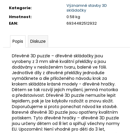
č
Významné stavby 3D
u
Kategorie
:
skládačky
j
Hmotnost
:
0.58 kg
e
EAN
:
6934482512932
m
e
Popis
Diskuze
MONTESSORI
DRŽÁK
Dřevěné 3D puzzle – dřevěné skládačky jsou
NA
vyrobeny z 3 mm silné kvalitní překližky a jsou
TŘI
dodávány v nesloženém tvaru, balené ve fólii.
TUŽKY
Jednotlivé díly z dřevěné překližky jednoduše
vymáčknete a dle přiloženého návodu krok za
72
Kč
krokem skládáte krásné modely - dřevěné hračky.
Dětem se tak rozvíjí jejich myšlení, jemná motorika
a představivost. Dřevěné 3D puzzle nemusíte lepit
lepidlem, pak je lze kdykoliv rozložit a znovu složit.
Doporučujeme si proto ponechat návod ke stavbě.
Barevné dřevěné 3D puzzle jsou opatřeny kvalitním
potiskem. Tyto dřevěné hračky – dřevěné 3D puzzle
jsou určeny dětem od 8 let a splňují všechny normy
EU. Upozornění: Není vhodné pro děti do 3 let,