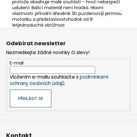
protože obsahuje malé součásti – hrozí nebezpečí
udušení. Balící materiál není hračka. Hlavní
vlastnosti: přírodní dřevěné 3D puzzlerozvíjí jemnou
motoriku a představivostvhodné od 8
letjednoduchá obtížnost
Z
á
Odebírat newsletter
p
Nezmeškejte žádné novinky či slevy!
a
t
E-mail
í
Vložením e-mailu souhlasíte s
podmínkami
ochrany osobních údajů
PŘIHLÁSIT SE
Kontakt