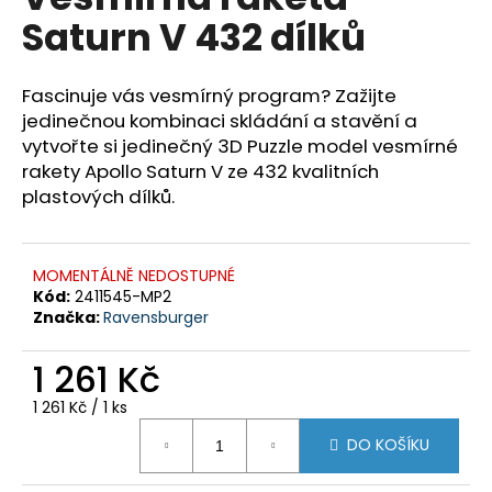
je
a
Saturn V 432 dílků
0,0
z
j
5
í
hvězdiček.
Fascinuje vás vesmírný program? Zažijte
t
jedinečnou kombinaci skládání a stavění a
?
vytvořte si jedinečný 3D Puzzle model vesmírné
rakety Apollo Saturn V ze 432 kvalitních
plastových dílků.
HLEDAT
MOMENTÁLNĚ NEDOSTUPNÉ
Kód:
2411545-MP2
Značka:
Ravensburger
D
1 261 Kč
o
p
Měrná
1 261 Kč / 1 ks
o
cena:
r
DO KOŠÍKU
u