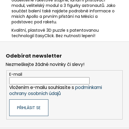
modul, velitelský modul a 3 figurky astronautů. Jako
součást balení také najdete podrobné informace o
misích Apollo a prvním přistání na Měsíci a
podstavec pod raketu.
Kvalitní, plastové 3D puzzle s patentovanou
technologií EasyClick. Bez nutnosti lepení!
Z
á
Odebírat newsletter
p
Nezmeškejte žádné novinky či slevy!
a
t
E-mail
í
Vložením e-mailu souhlasíte s
podmínkami
ochrany osobních údajů
PŘIHLÁSIT SE