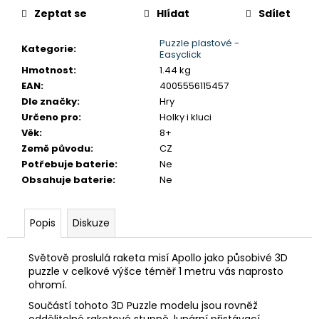
č
Zeptat se
Hlídat
Sdílet
u
j
Puzzle plastové -
e
Kategorie
:
Easyclick
m
Hmotnost
:
1.44 kg
e
EAN
:
4005556115457
Dle značky
:
Hry
Určeno pro
:
Holky i kluci
MONTESSORI
Věk
:
8+
DRŽÁK
NA
Země původu
:
CZ
TŘI
Potřebuje baterie
:
Ne
TUŽKY
Obsahuje baterie
:
Ne
72
Kč
Popis
Diskuze
Světově proslulá raketa misí Apollo jako působivé 3D
puzzle v celkové výšce téměř 1 metru vás naprosto
ohromí.
Součástí tohoto 3D Puzzle modelu jsou rovněž
oddělitelné raketové stupně, lunární přistávací