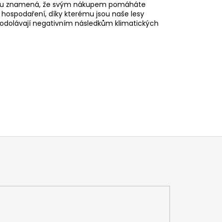
robku znamená, že svým nákupem pomáháte
é hospodaření, díky kterému jsou naše lesy
pe odolávají negativním následkům klimatických