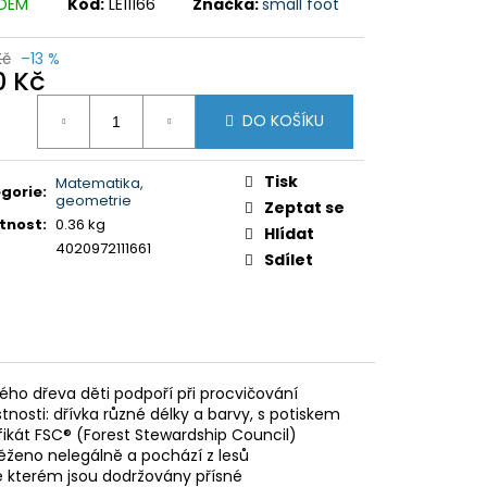
Y K PUZZLE
ADEM
Kód:
LE11166
Značka:
small foot
Kč
–13 %
0 Kč
ná
DO KOŠÍKU
:
Tisk
Matematika,
gorie
:
geometrie
Zeptat se
tnost
:
0.36 kg
Hlídat
4020972111661
Sdílet
ho dřeva děti podpoří při procvičování
stnosti: dřívka různé délky a barvy, s potiskem
fikát FSC® (Forest Stewardship Council)
těženo nelegálně a pochází z lesů
 kterém jsou dodržovány přísné