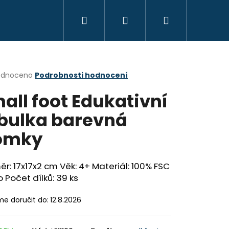
Hledat
Přihlášení
Nákupní
KREATIVITA
MONTESSORI
VZDĚLÁVÁ
košík
rné
odnoceno
Podrobnosti hodnocení
cení
all foot Edukativní
ktu
bulka barevná
omky
ček.
r: 17x17x2 cm Věk: 4+ Materiál: 100% FSC
 Počet dílků: 39 ks
e doručit do:
12.8.2026
OYO MONTESSORI