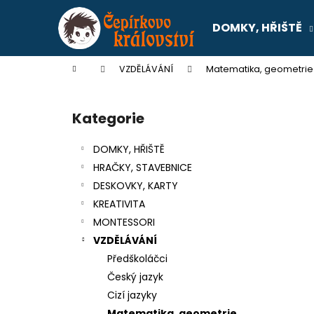
K
Přejít
na
o
DOMKY, HŘIŠTĚ
obsah
Zpět
Zpět
š
do
do
í
Domů
VZDĚLÁVÁNÍ
Matematika, geometrie
k
obchodu
obchodu
P
o
Kategorie
Přeskočit
s
kategorie
t
DOMKY, HŘIŠTĚ
r
HRAČKY, STAVEBNICE
a
DESKOVKY, KARTY
n
KREATIVITA
n
MONTESSORI
í
VZDĚLÁVÁNÍ
p
Předškoláčci
a
Český jazyk
n
Cizí jazyky
SENTOSPHERE SLIME - TOVÁRNA NA
e
Matematika, geometrie