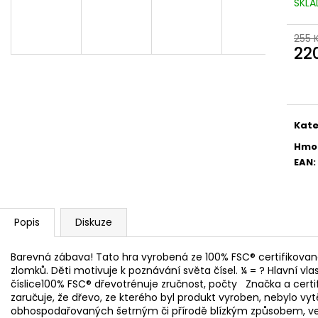
KOUPELOVÉ BOMBY
NÁHRADNÍ ÚCHYT
SKL
970 Kč
5,90 Kč
255 
22
Měr
cena
Kate
Hmo
EAN
:
Popis
Diskuze
Barevná zábava! Tato hra vyrobená ze 100% FSC® certifikované
zlomků. Děti motivuje k poznávání světa čísel. ¼ = ? Hlavní vla
číslice100% FSC® dřevotrénuje zručnost, počty Značka a certi
zaručuje, že dřevo, ze kterého byl produkt vyroben, nebylo vy
obhospodařovaných šetrným či přírodě blízkým způsobem, ve