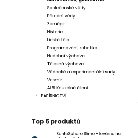
VÝROBU SLIZŮ
l
Společenské vědy
606 Kč
Přírodní vědy
Zeměpis
Historie
Lidské tělo
Programování, robotika
Hudební výchova
Tělesná výchova
Vědecké a experimentální sady
Vesmír
ALBI Kouzelné čtení
PAPÍRNICTVÍ
Top 5 produktů
SentoSphere Slime - továrna na