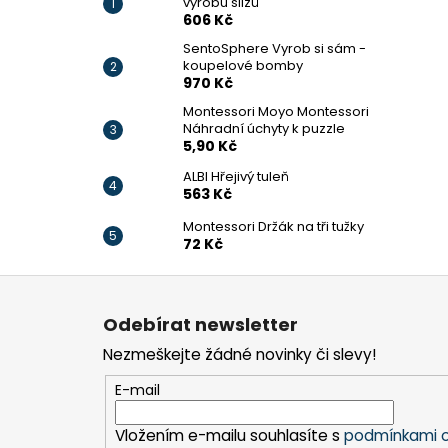
výrobu slizů
606 Kč
SentoSphere Vyrob si sám -
koupelové bomby
970 Kč
Montessori Moyo Montessori
Náhradní úchyty k puzzle
5,90 Kč
ALBI Hřejivý tuleň
563 Kč
Montessori Držák na tři tužky
72 Kč
Z
á
Odebírat newsletter
p
Nezmeškejte žádné novinky či slevy!
a
t
E-mail
í
Vložením e-mailu souhlasíte s
podmínkami o