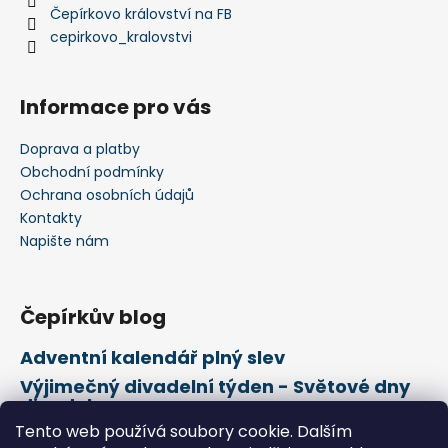
Čepírkovo království na FB
cepirkovo_kralovstvi
Informace pro vás
Doprava a platby
Obchodní podmínky
Ochrana osobních údajů
Kontakty
Napište nám
Čepírkův blog
Adventní kalendář plný slev
Výjimečný divadelní týden - Světové dny
divadel
Tento web používá soubory cookie. Dalším
21. února Mezinárodní den mateřského