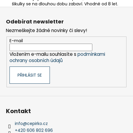
šikulky se na dlouhou dobu zabaví. Vhodné od 8 let.
Z
á
Odebírat newsletter
p
Nezmeškejte žádné novinky či slevy!
a
t
E-mail
í
Vložením e-mailu souhlasíte s
podmínkami
ochrany osobních údajů
PŘIHLÁSIT SE
Kontakt
info
@
cepirko.cz
+420 606 802 696