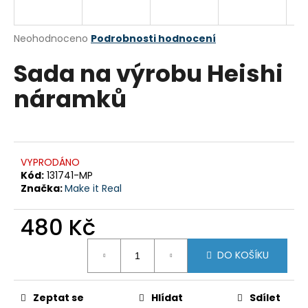
a
j
Průměrné
Neohodnoceno
Podrobnosti hodnocení
í
hodnocení
Sada na výrobu Heishi
produktu
t
je
?
náramků
0,0
z
5
hvězdiček.
HLEDAT
VYPRODÁNO
Kód:
131741-MP
Značka:
Make it Real
D
480 Kč
o
Měrná
p
DO KOŠÍKU
cena:
o
r
u
Zeptat se
Hlídat
Sdílet