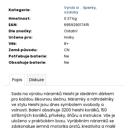
č
u
Vyrob si ... šperky,
Kategorie
:
ozdoby
j
Hmotnost
:
0.37 kg
e
EAN
:
695929017415
m
Dle značky
:
Ostatní
e
Určeno pro
:
Holky
Věk
:
8+
SENTOSPHERE
Země původu
:
CN
SLIME
Potřebuje baterie
:
Ne
-
Obsahuje baterie
:
Ne
TOVÁRNA
NA
VÝROBU
SLIZŮ
Popis
Diskuze
606
Kč
Sada na výrobu náramků Heishi je ideálním dárkem
pro každou šikovnou slečnu. Náramky a náhrdelníky
ve stylu Heishi jsou dnes symbolem svobody a
volnosti. Balení obsahuje 3200 heishi korálků, 150
stříbrných korálků, přívěsky, šňůru a instrukce. Vše je
uloženo v praktickém boxu. Vyráběním náramků se
zdokonaluje jemná motorika prstů, kreativita a malé