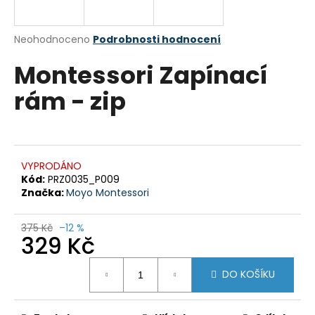
a
j
Průměrné
Neohodnoceno
Podrobnosti hodnocení
í
hodnocení
Montessori Zapínací
produktu
t
je
?
rám - zip
0,0
z
5
hvězdiček.
HLEDAT
VYPRODÁNO
Kód:
PRZ0035_P009
Značka:
Moyo Montessori
D
375 Kč
–12 %
329 Kč
o
p
Měrná
o
DO KOŠÍKU
cena:
r
u