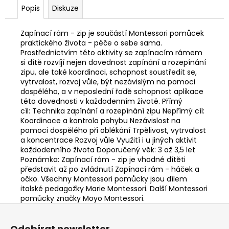
Popis
Diskuze
Zapínací rám - zip je součástí Montessori pomůcek
praktického života - péče o sebe sama.
Prostřednictvím této aktivity se zapínacím rámem
si dítě rozvíjí nejen dovednost zapínání a rozepínání
zipu, ale také koordinaci, schopnost soustředit se,
vytrvalost, rozvoj vůle, být nezávislým na pomoci
dospělého, a v neposlední řadě schopnost aplikace
této dovednosti v každodenním životě. Přímý
cíl: Technika zapínání a rozepínání zipu Nepřímý cíl:
Koordinace a kontrola pohybu Nezávislost na
pomoci dospělého při oblékání Trpělivost, vytrvalost
a koncentrace Rozvoj vůle Využití i u jiných aktivit
každodenního života Doporučený věk: 3 až 3,5 let
Poznámka: Zapínací rám - zip je vhodné dítěti
představit až po zvládnutí Zapínací rám - háček a
očko. Všechny Montessori pomůcky jsou dílem
italské pedagožky Marie Montessori. Další Montessori
pomůcky značky Moyo Montessori.
Z
á
Odebírat newsletter