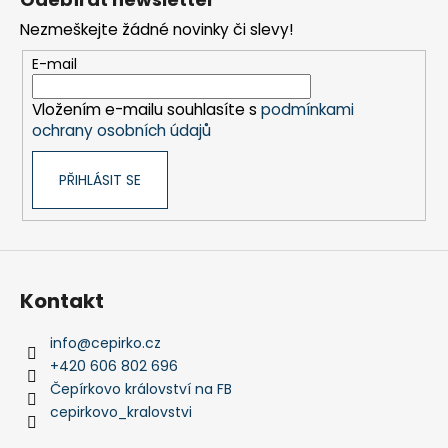
p
Nezmeškejte žádné novinky či slevy!
a
t
E-mail
í
Vložením e-mailu souhlasíte s
podmínkami
ochrany osobních údajů
PŘIHLÁSIT SE
Kontakt
info
@
cepirko.cz
+420 606 802 696
Čepírkovo království na FB
cepirkovo_kralovstvi