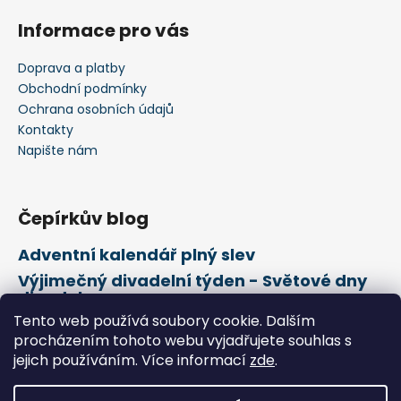
Informace pro vás
Doprava a platby
Obchodní podmínky
Ochrana osobních údajů
Kontakty
Napište nám
Čepírkův blog
Adventní kalendář plný slev
Výjimečný divadelní týden - Světové dny
divadel
Tento web používá soubory cookie. Dalším
21. února Mezinárodní den mateřského
jazyka
procházením tohoto webu vyjadřujete souhlas s
jejich používáním. Více informací
zde
.
Vytvořil Shoptet