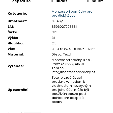
č
Zeptat se
Hlídat
Sdílet
u
j
Montessori pomůcky pro
Kategorie
:
praktický život
e
Hmotnost
:
0.34 kg
m
EAN
:
8596027003381
e
Šířka
:
32.5
Výška
:
31
MONTESSORI
Hloubka
:
2.5
MOYO
Věk
:
3 - 4 roky, 4 - 5 let, 5 - 6 let
MONTESSORI
Materiál
:
Dřevo, Textil
NÁHRADNÍ
Montessori hračky, s.r.o.,
ÚCHYTY
Pražská 3227, 415 01
K
Výrobce
:
Teplice,
PUZZLE
info@montessorihracky.cz
5,90
Toto je vzdělávací
Kč
produkt, vzhledem k
vlastnostem nezbytným
Upozornění
:
pro jeho účel může být
používán pouze pod
dohledem dospělé
osoby.