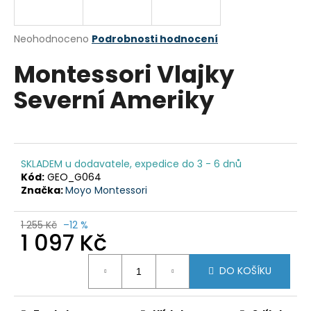
a
j
Průměrné
Neohodnoceno
Podrobnosti hodnocení
í
hodnocení
Montessori Vlajky
produktu
t
je
?
Severní Ameriky
0,0
z
5
hvězdiček.
HLEDAT
SKLADEM u dodavatele, expedice do 3 - 6 dnů
Kód:
GEO_G064
Značka:
Moyo Montessori
D
1 255 Kč
–12 %
1 097 Kč
o
p
Měrná
o
DO KOŠÍKU
cena:
r
u