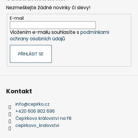
p
Nezmeškejte žádné novinky či slevy!
a
t
E-mail
í
Vložením e-mailu souhlasíte s
podmínkami
ochrany osobních údajů
PŘIHLÁSIT SE
Kontakt
info
@
cepirko.cz
+420 606 802 696
Čepírkovo království na FB
cepirkovo_kralovstvi