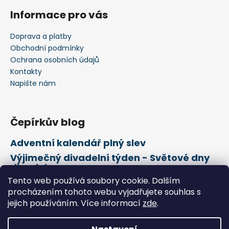
Informace pro vás
Doprava a platby
Obchodní podmínky
Ochrana osobních údajů
Kontakty
Napište nám
Čepírkův blog
Adventní kalendář plný slev
Výjimečný divadelní týden - Světové dny
divadel
Tento web používá soubory cookie. Dalším
21. února Mezinárodní den mateřského
jazyka
procházením tohoto webu vyjadřujete souhlas s
jejich používáním. Více informací
zde
.
Vytvořil Shoptet