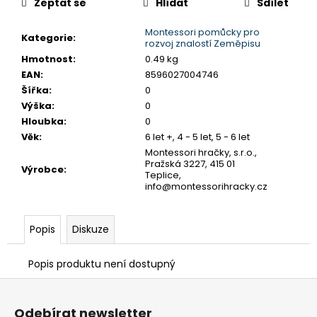
č
Zeptat se
Hlídat
Sdílet
u
j
Montessori pomůcky pro
Kategorie
:
rozvoj znalostí Zeměpisu
e
Hmotnost
:
0.49 kg
m
EAN
:
8596027004746
e
Šířka
:
0
Výška
:
0
MONTESSORI
Hloubka
:
0
DRŽÁK
Věk
:
6 let +, 4 - 5 let, 5 - 6 let
NA
Montessori hračky, s.r.o.,
TŘI
Pražská 3227, 415 01
TUŽKY
Výrobce
:
Teplice,
info@montessorihracky.cz
72
Kč
Popis
Diskuze
Popis produktu není dostupný
Z
á
Odebírat newsletter