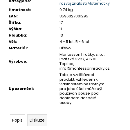
č
Kategorie
:
rozvoj znalostí Matematiky
u
Hmotnost
:
0.74 kg
j
EAN
:
8596027001295
e
Šířka
:
17
m
Výška
:
11
e
Hloubka
:
13
Věk
:
4 - 5 let, 5 - 6 let
Materiál
:
Dřevo
MONTESSORI
DRŽÁK
Montessori hračky, s.r.o.,
Pražská 3227, 415 01
NA
Výrobce
:
Teplice,
TŘI
info@montessorihracky.cz
TUŽKY
Toto je vzdělávací
72
produkt, vzhledem k
Kč
vlastnostem nezbytným
Upozornění
:
pro jeho účel může být
používán pouze pod
dohledem dospělé
osoby.
Popis
Diskuze