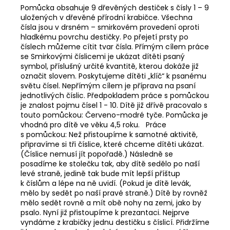
Pomůcka obsahuje 9 dřevěných destiček s čísly 1 – 9
uložených v dřevěné přírodní krabičce. Všechna
čísla jsou v drsném – smirkovém provedení oproti
hladkému povrchu destičky. Po přejetí prsty po
číslech můžeme cítit tvar čísla. Přímým cílem práce
se Smirkovými číslicemi je ukázat dítěti psaný
symbol, příslušný určité kvantitě, kterou dokáže již
označit slovem. Poskytujeme dítěti „klíč“ k psanému
světu čísel. Nepřímým cílem je příprava na psaní
jednotlivých číslic. Předpokladem práce s pomůckou
je znalost pojmu čísel 1 - 10. Dítě již dřívě pracovalo s
touto pomůckou: Červeno-modré tyče. Pomůcka je
vhodná pro dítě ve věku 4,5 roku. Práce
s pomůckou: Než přistoupíme k samotné aktivitě,
připravíme si tři číslice, které chceme dítěti ukázat.
(Číslice nemusí jít popořadě.) Následně se
posadíme ke stolečku tak, aby dítě sedělo po naší
levé straně, jedině tak bude mít lepší příštup
k číslům a lépe na ně uvidí. (Pokud je dítě levák,
mělo by sedět po naší pravé straně.) Dítě by rovněž
mělo sedět rovně a mít obě nohy na zemi, jako by
psalo. Nyní již přistoupíme k prezantaci. Nejprve
vyndáme z krabičky jednu destičku s číslicí. Přidržíme