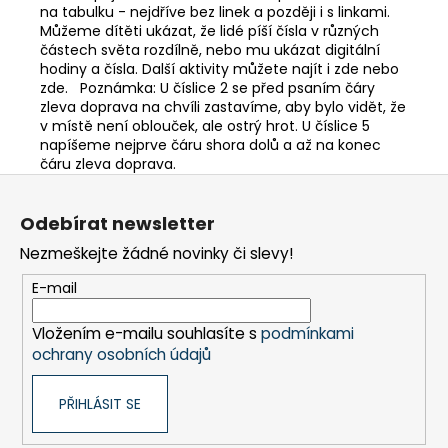
na tabulku - nejdříve bez linek a později i s linkami.
Můžeme dítěti ukázat, že lidé píší čísla v různých
částech světa rozdílně, nebo mu ukázat digitální
hodiny a čísla. Další aktivity můžete najít i zde nebo
zde. Poznámka: U číslice 2 se před psaním čáry
zleva doprava na chvíli zastavíme, aby bylo vidět, že
v místě není oblouček, ale ostrý hrot. U číslice 5
napíšeme nejprve čáru shora dolů a až na konec
čáru zleva doprava.
Z
á
Odebírat newsletter
p
Nezmeškejte žádné novinky či slevy!
a
t
E-mail
í
Vložením e-mailu souhlasíte s
podmínkami
ochrany osobních údajů
PŘIHLÁSIT SE