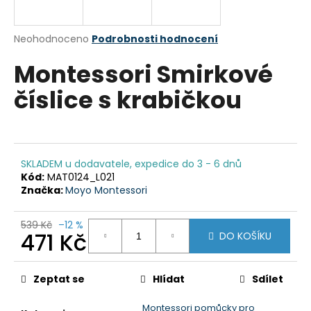
a
j
Průměrné
Neohodnoceno
Podrobnosti hodnocení
í
hodnocení
Montessori Smirkové
produktu
t
je
?
číslice s krabičkou
0,0
z
5
hvězdiček.
HLEDAT
SKLADEM u dodavatele, expedice do 3 - 6 dnů
Kód:
MAT0124_L021
Značka:
Moyo Montessori
D
539 Kč
–12 %
471 Kč
o
DO KOŠÍKU
p
Měrná
o
cena:
Zeptat se
Hlídat
Sdílet
r
u
Montessori pomůcky pro