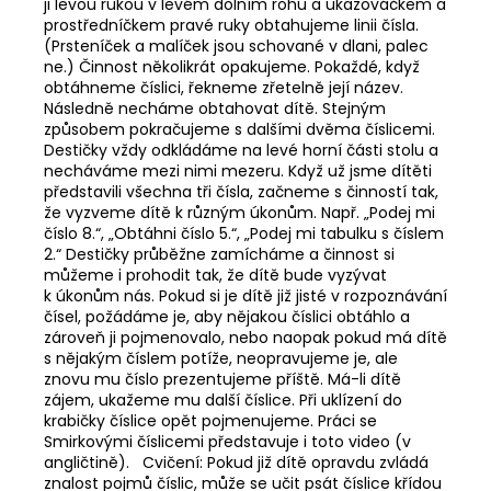
ji levou rukou v levém dolním rohu a ukazováčkem a
prostředníčkem pravé ruky obtahujeme linii čísla.
(Prsteníček a malíček jsou schované v dlani, palec
ne.) Činnost několikrát opakujeme. Pokaždé, když
obtáhneme číslici, řekneme zřetelně její název.
Následně necháme obtahovat dítě. Stejným
způsobem pokračujeme s dalšími dvěma číslicemi.
Destičky vždy odkládáme na levé horní části stolu a
necháváme mezi nimi mezeru. Když už jsme dítěti
představili všechna tři čísla, začneme s činností tak,
že vyzveme dítě k různým úkonům. Např. „Podej mi
číslo 8.“, „Obtáhni číslo 5.“, „Podej mi tabulku s číslem
2.“ Destičky průběžne zamícháme a činnost si
můžeme i prohodit tak, že dítě bude vyzývat
k úkonům nás. Pokud si je dítě již jisté v rozpoznávání
čísel, požádáme je, aby nějakou číslici obtáhlo a
zároveň ji pojmenovalo, nebo naopak pokud má dítě
s nějakým číslem potíže, neopravujeme je, ale
znovu mu číslo prezentujeme příště. Má-li dítě
zájem, ukažeme mu další číslice. Při uklízení do
krabičky číslice opět pojmenujeme. Práci se
Smirkovými číslicemi představuje i toto video (v
angličtině). Cvičení: Pokud již dítě opravdu zvládá
znalost pojmů číslic, může se učit psát číslice křídou