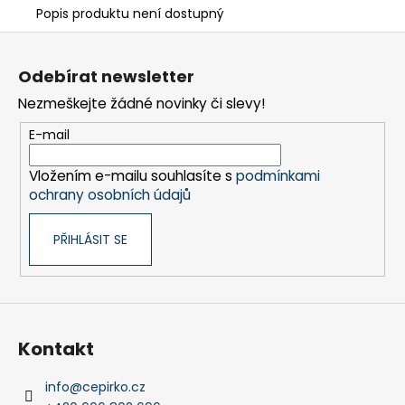
Popis produktu není dostupný
Z
á
Odebírat newsletter
p
Nezmeškejte žádné novinky či slevy!
a
t
E-mail
í
Vložením e-mailu souhlasíte s
podmínkami
ochrany osobních údajů
PŘIHLÁSIT SE
Kontakt
info
@
cepirko.cz