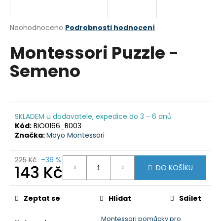
a
j
Průměrné
Neohodnoceno
Podrobnosti hodnocení
í
hodnocení
Montessori Puzzle -
produktu
t
je
?
Semeno
0,0
z
5
hvězdiček.
HLEDAT
SKLADEM u dodavatele, expedice do 3 - 6 dnů
Kód:
BIO0166_B003
Značka:
Moyo Montessori
D
225 Kč
–36 %
143 Kč
o
DO KOŠÍKU
p
Měrná
o
cena:
Zeptat se
Hlídat
Sdílet
r
u
Montessori pomůcky pro