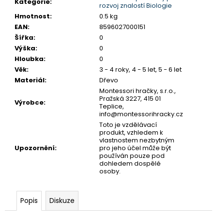
č
Kategorie
:
rozvoj znalostí Biologie
u
Hmotnost
:
0.5 kg
j
EAN
:
8596027000151
e
Šířka
:
0
m
Výška
:
0
e
Hloubka
:
0
Věk
:
3 - 4 roky, 4 - 5 let, 5 - 6 let
Materiál
:
Dřevo
MONTESSORI
DRŽÁK
Montessori hračky, s.r.o.,
Pražská 3227, 415 01
NA
Výrobce
:
Teplice,
TŘI
info@montessorihracky.cz
TUŽKY
Toto je vzdělávací
72
produkt, vzhledem k
Kč
vlastnostem nezbytným
Upozornění
:
pro jeho účel může být
používán pouze pod
dohledem dospělé
osoby.
Popis
Diskuze