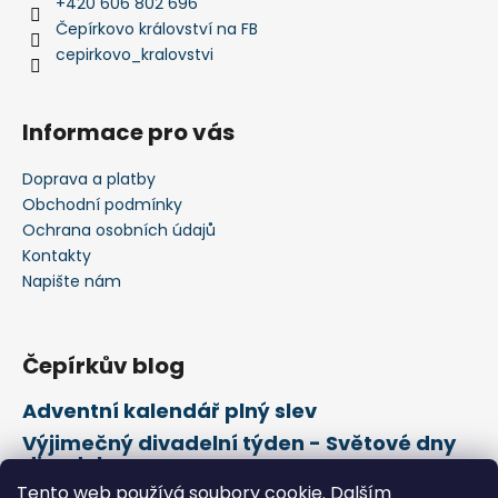
+420 606 802 696
Čepírkovo království na FB
cepirkovo_kralovstvi
Informace pro vás
Doprava a platby
Obchodní podmínky
Ochrana osobních údajů
Kontakty
Napište nám
Čepírkův blog
Adventní kalendář plný slev
Výjimečný divadelní týden - Světové dny
divadel
Tento web používá soubory cookie. Dalším
21. února Mezinárodní den mateřského