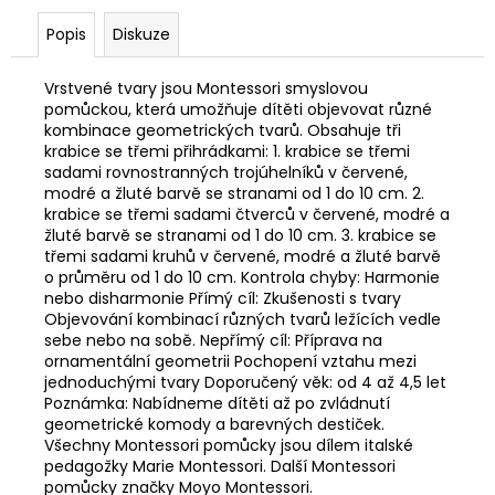
Popis
Diskuze
Vrstvené tvary jsou Montessori smyslovou
pomůckou, která umožňuje dítěti objevovat různé
kombinace geometrických tvarů. Obsahuje tři
krabice se třemi přihrádkami: 1. krabice se třemi
sadami rovnostranných trojúhelníků v červené,
modré a žluté barvě se stranami od 1 do 10 cm. 2.
krabice se třemi sadami čtverců v červené, modré a
žluté barvě se stranami od 1 do 10 cm. 3. krabice se
třemi sadami kruhů v červené, modré a žluté barvě
o průměru od 1 do 10 cm. Kontrola chyby: Harmonie
nebo disharmonie Přímý cíl: Zkušenosti s tvary
Objevování kombinací různých tvarů ležících vedle
sebe nebo na sobě. Nepřímý cíl: Příprava na
ornamentální geometrii Pochopení vztahu mezi
jednoduchými tvary Doporučený věk: od 4 až 4,5 let
Poznámka: Nabídneme dítěti až po zvládnutí
geometrické komody a barevných destiček.
Všechny Montessori pomůcky jsou dílem italské
pedagožky Marie Montessori. Další Montessori
pomůcky značky Moyo Montessori.