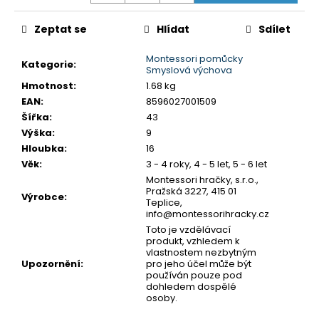
č
u
Zeptat se
Hlídat
Sdílet
j
e
Montessori pomůcky
m
Kategorie
:
Smyslová výchova
e
Hmotnost
:
1.68 kg
EAN
:
8596027001509
Šířka
:
43
SENTOSPHERE
Výška
:
9
VYROB
SI
Hloubka
:
16
SÁM
Věk
:
3 - 4 roky, 4 - 5 let, 5 - 6 let
-
Montessori hračky, s.r.o.,
KOUPELOVÉ
Pražská 3227, 415 01
BOMBY
Výrobce
:
Teplice,
970
info@montessorihracky.cz
Kč
Toto je vzdělávací
produkt, vzhledem k
vlastnostem nezbytným
Upozornění
:
pro jeho účel může být
používán pouze pod
dohledem dospělé
osoby.