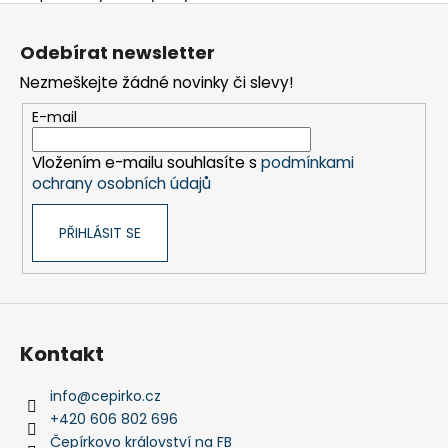
Z
á
Odebírat newsletter
p
Nezmeškejte žádné novinky či slevy!
a
t
E-mail
í
Vložením e-mailu souhlasíte s
podmínkami
ochrany osobních údajů
PŘIHLÁSIT SE
Kontakt
info
@
cepirko.cz
+420 606 802 696
Čepírkovo království na FB