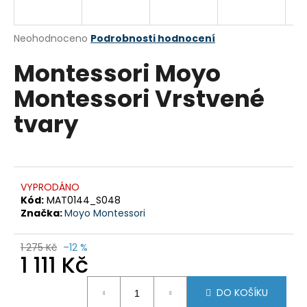
a
j
Průměrné
Neohodnoceno
Podrobnosti hodnocení
í
hodnocení
Montessori Moyo
produktu
t
je
?
Montessori Vrstvené
0,0
z
tvary
5
hvězdiček.
HLEDAT
VYPRODÁNO
Kód:
MAT0144_S048
Značka:
Moyo Montessori
D
o
p
1 275 Kč
–12 %
1 111 Kč
o
r
Měrná
u
DO KOŠÍKU
cena: