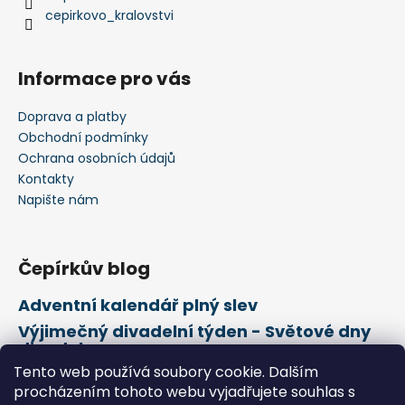
cepirkovo_kralovstvi
Informace pro vás
Doprava a platby
Obchodní podmínky
Ochrana osobních údajů
Kontakty
Napište nám
Čepírkův blog
Adventní kalendář plný slev
Výjimečný divadelní týden - Světové dny
divadel
Tento web používá soubory cookie. Dalším
21. února Mezinárodní den mateřského
jazyka
procházením tohoto webu vyjadřujete souhlas s